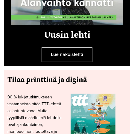
Uusin lehti
Lue näköislehti
Tilaa printtinä ja diginä
90 % lukijatutkimukseen
vastanneista pitää TTT-lehteä
asiantuntevana. Muita
tyypillisiä määritelmiä lehdelle
ovat ajankohtainen,
monipuolinen, luotettava ja