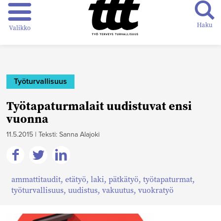
Haku
Valikko
Työturvallisuus
Työtapaturmalait uudistuvat ensi
vuonna
11.5.2015
|
Teksti: Sanna Alajoki
Jaa
Jaa
Jaa
ammattitaudit
,
etätyö
,
laki
,
pätkätyö
,
työtapaturmat
,
Facebookissa
Twitterissä
Linkedinissä
työturvallisuus
,
uudistus
,
vakuutus
,
vuokratyö