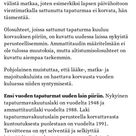
välistä matkaa, joten esimerkiksi lapsen päivähoitoon
vientimatkalla sattunutta tapaturmaa ei korvata, hän
täsmentää.
Olosuhteet, joissa sattunut tapaturma kuuluu
korvauksen piiriin, on kuvattu uudessa laissa nykyistä
perusteellisemmin. Ammattitaudin määritelmään ei
ole tulossa muutoksia, mutta altistumisolosuhteet on
kuvattu aiempaa tarkemmin.
Pohjolainen muistuttaa, että lääke-, matka- ja
majoituskuluista on haettava korvausta vuoden
kuluessa niiden syntymisestä.
Ensi vuoden tapaturmat uuden lain piiriin.
Nykyinen
tapaturmavakuutuslaki on vuodelta 1948 ja
ammattitautilaki vuodelta 1988. Laki
tapaturmavakuutuslain perusteella korvattavasta
kuntoutuksesta puolestaan on vuodelta 1991.
Tavoitteena on nyt selventää ja selkiyttää