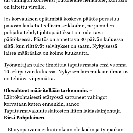
tai vahingon kohteeksi joutuneelle henkilölle, kun asia
on laitettu vireille.
Jos korvauksen epäämistä koskeva päätös perustuu
pääosin lääketieteellisiin seikkoihin, ne ja niiden
pohjalta tehdyt johtopäätökset on todettava
päätöksessä. Päätös on annettava 30 päivän kuluessa
siitä, kun riittävät selvitykset on saatu. Nykyisessä
laissa määräaika on kolme kuukautta.
Työnantajan tulee ilmoittaa tapaturmasta ensi vuonna
10 arkipäivän kuluessa. Nykyisen lain mukaan ilmoitus
on tehtävä viipymättä.
Olosuhteet määritellään tarkemmin.
–
Lähtökohtaisesti etätyössä sattuneet vahingot
korvataan kuten ennenkin, sanoo
Tapaturmavakuutuslaitosten liiton lakiasiainjohtaja
Kirsi Pohjolainen
.
– Etätyöpäivänä ei kuitenkaan ole kodin ja työpaikan