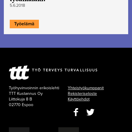
5.6.2018
Työelämä
Työhyvinvoinnin erikoislehti
Yhteistyökumppanit
TTT Kustannus Oy
Rekisteriseloste
Liittokuja 8 B
Käyttöehdot
02770 Espoo