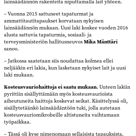
lainsäädännön rakenteita niputtamalla lait yhteen.
– Vuonna 2015 sattuneet tapaturmat ja
ammattitautitapaukset korvataan nykyisen
lainsäädännön mukaan. Uusi laki koskee vuoden 2016
alusta sattuvia tapaturmia, sosiaali- ja
terveysministeriön hallitusneuvos
Mika Mänttäri
sanoo.
– Jatkossa saatetaan siis noudattaa kolmea ellei
neljääkin eri lakia, kun lasketaan nykyiset lait ja uusi
laki mukaan.
Kosteusvauriohaittoja ei saatu mukaan.
Uuteen lakiin
pyrittiin sisällyttämään myös kosteusvaurioista
aiheutuneita haittoja koskevat seikat. Käsittelyssä oli,
sisällytetäänkö lainsäädäntöön tuki, jolla autetaan
kosteusvauriomikrobeille altistuneita vaihtamaan
työpaikkaa.
– Tässä oli kyse nimenomaan sellaisista tapauksista,