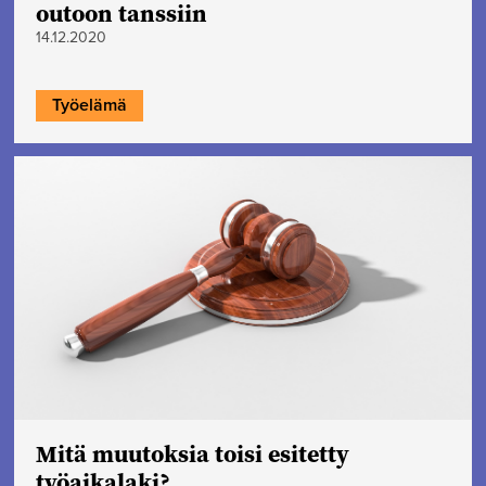
outoon tanssiin
14.12.2020
Työelämä
Mitä muutoksia toisi esitetty
työaikalaki?