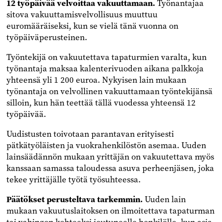
12 työpäivää velvoittaa vakuuttamaan.
Työnantajaa
sitova vakuuttamisvelvollisuus muuttuu
euromääräiseksi, kun se vielä tänä vuonna on
työpäiväperusteinen.
Työntekijä on vakuutettava tapaturmien varalta, kun
työnantaja maksaa kalenterivuoden aikana palkkoja
yhteensä yli 1 200 euroa. Nykyisen lain mukaan
työnantaja on velvollinen vakuuttamaan työntekijänsä
silloin, kun hän teettää tällä vuodessa yhteensä 12
työpäivää.
Uudistusten toivotaan parantavan erityisesti
pätkätyöläisten ja vuokrahenkilöstön asemaa. Uuden
lainsäädännön mukaan yrittäjän on vakuutettava myös
kanssaan samassa taloudessa asuva perheenjäsen, joka
tekee yrittäjälle työtä työsuhteessa.
Päätökset perusteltava tarkemmin.
Uuden lain
mukaan vakuutuslaitoksen on ilmoitettava tapaturman