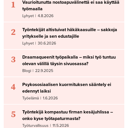
1
Vaurioitunutta nostoapuvälinettä ei saa käyttää
työmaalla
Lyhyet
|
4.8.2026
2
Työntekijät altistuivat häkäkaasuille – sakkoja
yritykselle ja sen edustajille
Lyhyet
|
30.6.2026
3
Draamaqueenit työpaikalla – miksi työ tuntuu
olevan välillä täysin sivuosassa?
Blogi
|
22.9.2025
4
Psykososiaalisen kuormituksen sääntely ei
edennyt laiksi
Työelämä
|
1.6.2026
5
Työntekijä kompastuu firman kesäjuhlissa –
onko kyse työtapaturmasta?
Työturvallisuus
|
11.5.2026