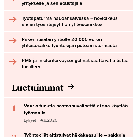
yritykselle ja sen edustajille
Työtapaturma haudankaivussa – hovioikeus
alensi työantajayhtiön yhteisösakkoa
Rakennusalan yhtiölle 20 000 euron
yhteisösakko työntekijän putoamisturmasta
PMS ja mielenterveysongelmat saattavat altistaa
toisilleen
Luetuimmat
1
Vaurioitunutta nostoapuvälinettä ei saa käyttää
työmaalla
Lyhyet
|
4.8.2026
Työntekijät altistuivat häkäkaasuille – sakkoja