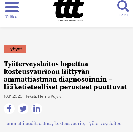
Haku
Valikko
Lyhyet
Työterveyslaitos lopettaa
kosteusvaurioon liittyvän
ammattiastman diagnosoinnin –
lääketieteelliset perusteet puuttuvat
10.11.2025
|
Teksti: Helinä Kujala
Jaa
Jaa
Jaa
ammattitaudit
,
astma
,
kosteusvaurio
,
Työterveyslaitos
Facebookissa
Twitterissä
Linkedinissä