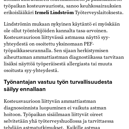
työpaikan kosteusvauriosta
,
sanoo keuhkosairauksien
erikoislääkäri
Irmeli Lindström
Työterveyslaitoksesta.
Lindströmin mukaan nykyinen käytäntö ei myöskään
ole ollut työntekijöiden kannalta tasa-arvoinen.
Kosteusvaurioon liittyvässä astmassa näyttö syy-
yhteydestä on osoitettu yksinomaan PEF-
työpaikkaseurannalla. Sen sijaan herkistymisen
aiheuttaman ammattiastman diagnostiikassa tarvitaan
lisäksi näyttöä työperäisestä allergiasta tai muuta
osoitusta syy-yhteydestä.
Työnantajan vastuu työn turvallisuudesta
säilyy ennallaan
Kosteusvaurioon liittyvän ammattiastman
diagnosoinnista luopuminen ei vaikuta astman
hoitoon. Työpaikan sisäilmaan liittyvät oireet
selvitetään yhä työterveyshuollossa ja tarvittaessa
tehdään astmatutkimukset. Kaikille astmaa