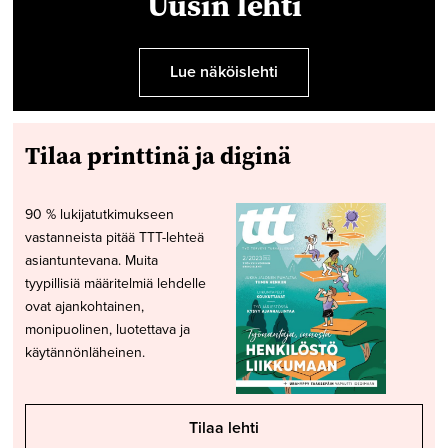
Uusin lehti
Lue näköislehti
Tilaa printtinä ja diginä
90 % lukijatutkimukseen
vastanneista pitää TTT-lehteä
asiantuntevana. Muita
tyypillisiä määritelmiä lehdelle
ovat ajankohtainen,
monipuolinen, luotettava ja
käytännönläheinen.
Tilaa lehti