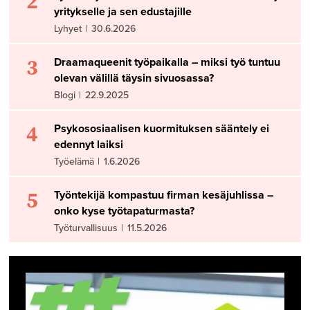
2
yritykselle ja sen edustajille
Lyhyet
|
30.6.2026
3
Draamaqueenit työpaikalla – miksi työ tuntuu
olevan välillä täysin sivuosassa?
Blogi
|
22.9.2025
4
Psykososiaalisen kuormituksen sääntely ei
edennyt laiksi
Työelämä
|
1.6.2026
5
Työntekijä kompastuu firman kesäjuhlissa –
onko kyse työtapaturmasta?
Työturvallisuus
|
11.5.2026