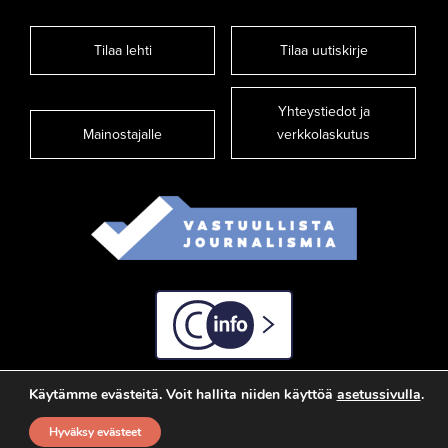
Tilaa lehti
Tilaa uutiskirje
Yhteystiedot ja
Mainostajalle
verkkolaskutus
C-info
Käytämme evästeitä. Voit hallita niiden käyttöä
asetussivulla
.
Hyväksy evästeet