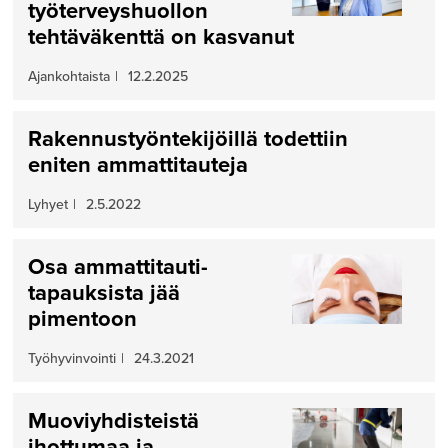
työterveyshuollon
tehtäväkenttä on kasvanut
Ajankohtaista
|
12.2.2025
Rakennustyöntekijöillä todettiin
eniten ammattitauteja
Lyhyet
|
2.5.2022
Osa ammattitauti­
tapauksista jää
pimentoon
Työhyvinvointi
|
24.3.2021
Muoviyhdisteistä
ihottumaa ja