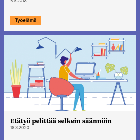
5.6.2018
Työelämä
Etätyö pelittää selkein säännöin
18.3.2020