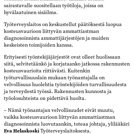
sairastavalle suositellaan työtiloja, joissa on
hyvälaatuinen sisäilma.
Työterveyslaitos on keskustellut päätöksestä luopua
kosteusvaurioon liittyvän ammattiastman
diagnosoinnista ammattijärjestöjen ja muiden
keskeisten toimijoiden kanssa.
Erityisesti työntekijäjärjestöt ovat olleet huolissaan
siitä, selvitetäänkö ja korjataanko jatkossa rakennusten
kosteusvaurioita riittävästi. Kuitenkin
työturvallisuuslain mukaan työnantajalla on
velvollisuus huolehtia työntekijöiden turvallisuudesta
ja terveydestä työssä. Rakennusten kunnosta ja
työolosuhteista on pidettävä huolta.
– Nämä työnantajan velvollisuudet eivät muutu,
vaikka kosteusvaurioon liittyvän ammattiastman
diagnosoinnista luovutaankin, toteaa johtaja, ylilääkäri
Eva Helaskoski
Työterveyslaitoksesta.