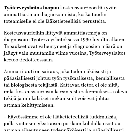
Työterveyslaitos luopuu
kosteusvaurioon liittyvän
ammattiastman diagnosoinnista, koska taudin
toteamiselle ei ole lääketieteellisiä perusteita.
Kosteusvaurioihin liittyviä ammattiastmoja on
diagnosoitu Työterveyslaitoksessa 1990-luvulta alkaen.
Tapaukset ovat vähentyneet ja diagnoosien määrä on
jäänyt vain muutamiin viime vuosina, Työterveyslaitos
kertoo tiedotteessaan.
Ammattitauti on sairaus, joka todennäköisesti ja
pääasiallisesti johtuu työn fysikaalisesta, kemiallisesta
tai biologisesta tekijästä. Kattavaa tietoa ei ole siitä,
mikä kosteusvauriosta kärsineestä rakennuksessa oleva
tekijä ja minkälaiset mekanismit voisivat johtaa
astman kehittymiseen.
– Käytössämme ei ole lääketieteellisiä tutkimuksia,
joilla voitaisiin yksittäisen potilaan kohdalla osoittaa
astman aiheutuneen todennäköisesti ja pääasiallisesti