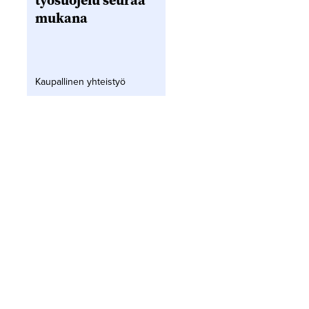
työsuojelu seuraa
mukana
Kaupallinen yhteistyö