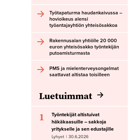
Työtapaturma haudankaivussa –
hovioikeus alensi
työantajayhtiön yhteisösakkoa
Rakennusalan yhtiölle 20 000
euron yhteisösakko työntekijän
putoamisturmasta
PMS ja mielenterveysongelmat
saattavat altistaa toisilleen
Luetuimmat
1
Työntekijät altistuivat
häkäkaasuille – sakkoja
yritykselle ja sen edustajille
Lyhyet
|
30.6.2026