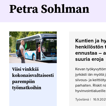
Petra Sohlman
Kuntien ja h
henkilöstön 
ennustaa – a
suuria eroja
Viisi vinkkiä
Kevan työkyvyttömy
kokonaisvaltaisesti
jyrkästi iän myötä
siivous- ja keittiö
parempiin
parhaiten. Riskit 
työmatkoihin
hyvinvointialueille
Työelämä
|
16.9.202