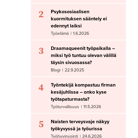
2
Psykososiaalisen
kuormituksen sääntely ei
edennyt laiksi
Työelämä
|
1.6.2026
3
Draamaqueenit työpaikalla –
miksi työ tuntuu olevan välillä
täysin sivuosassa?
Blogi
|
22.9.2025
4
Työntekijä kompastuu firman
kesäjuhlissa – onko kyse
työtapaturmasta?
Työturvallisuus
|
11.5.2026
5
Naisten terveysvaje näkyy
työkyvyssä ja työurissa
Työhyvinvointi
|
24.6.2026