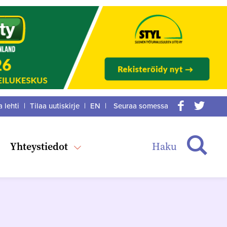
a lehti
|
Tilaa uutiskirje
|
EN
|
Seuraa somessa
acebook
itter
Haku
Yhteystiedot