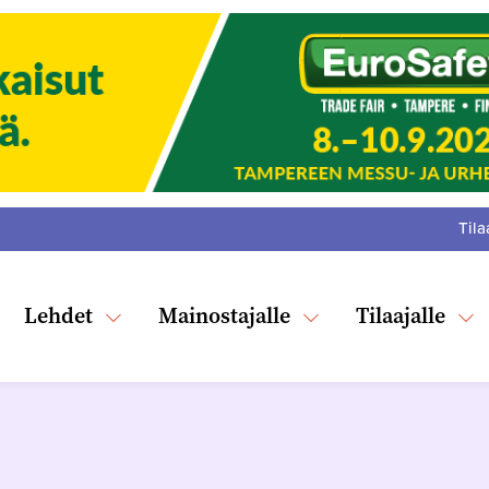
Tila
:
F
Tw
Lehdet
Mainostajalle
Tilaajalle