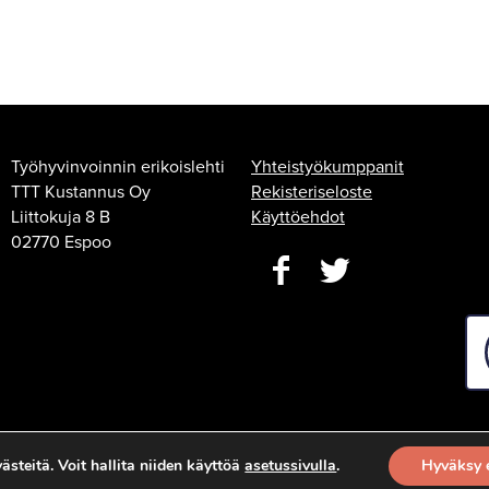
Työhyvinvoinnin erikoislehti
Yhteistyökumppanit
TTT Kustannus Oy
Rekisteriseloste
Liittokuja 8 B
Käyttöehdot
02770 Espoo
steitä. Voit hallita niiden käyttöä
asetussivulla
.
Hyväksy 