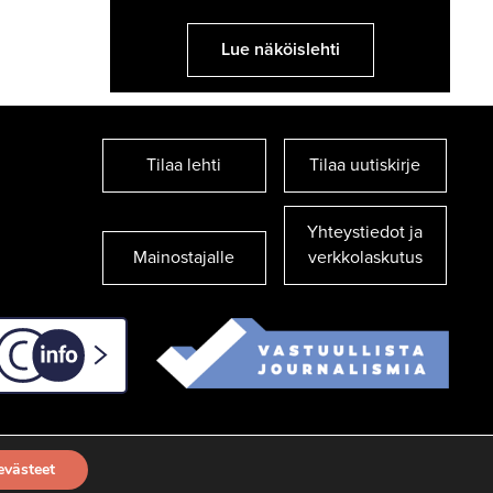
Lue näköislehti
Tilaa lehti
Tilaa uutiskirje
Yhteystiedot ja
Mainostajalle
verkkolaskutus
C-info
evästeet
TILAA UUTISKIRJE