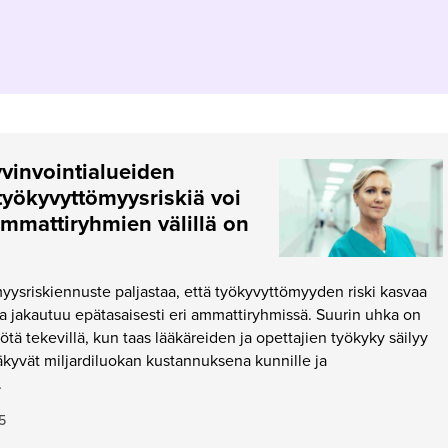
yvinvointialueiden
työkyvyttömyysriskiä voi
mmattiryhmien välillä on
ysriskiennuste paljastaa, että työkyvyttömyyden riski kasvaa
 ja jakautuu epätasaisesti eri ammattiryhmissä. Suurin uhka on
työtä tekevillä, kun taas lääkäreiden ja opettajien työkyky säilyy
näkyvät miljardiluokan kustannuksena kunnille ja
.
5