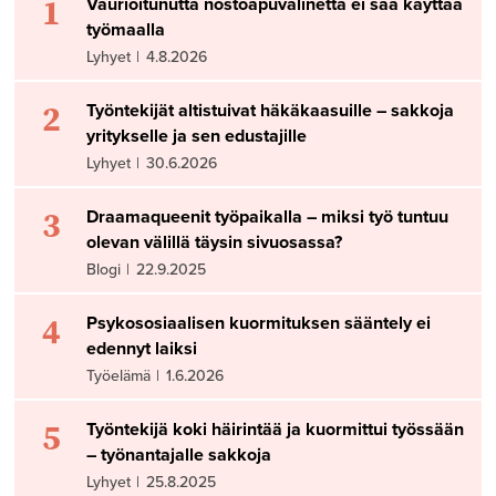
1
Vaurioitunutta nostoapuvälinettä ei saa käyttää
työmaalla
Lyhyet
|
4.8.2026
2
Työntekijät altistuivat häkäkaasuille – sakkoja
yritykselle ja sen edustajille
Lyhyet
|
30.6.2026
3
Draamaqueenit työpaikalla – miksi työ tuntuu
olevan välillä täysin sivuosassa?
Blogi
|
22.9.2025
4
Psykososiaalisen kuormituksen sääntely ei
edennyt laiksi
Työelämä
|
1.6.2026
5
Työntekijä koki häirintää ja kuormittui työssään
– työnantajalle sakkoja
Lyhyet
|
25.8.2025