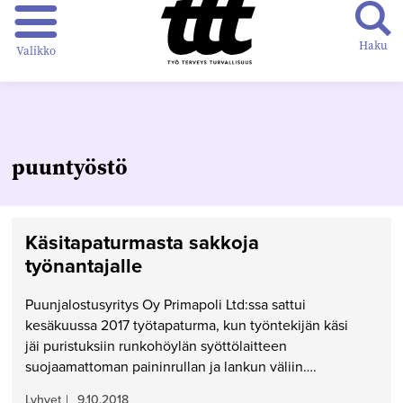
Haku
Valikko
puuntyöstö
Käsitapaturmasta sakkoja
työnantajalle
Puunjalostusyritys Oy Primapoli Ltd:ssa sattui
kesäkuussa 2017 työtapaturma, kun työntekijän käsi
jäi puristuksiin runkohöylän syöttölaitteen
suojaamattoman paininrullan ja lankun väliin….
Lyhyet
|
9.10.2018