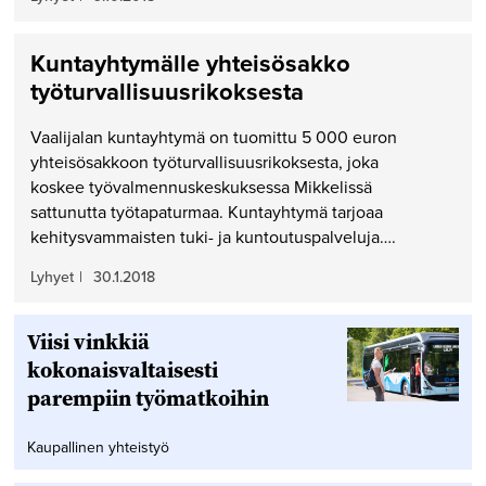
Kuntayhtymälle yhteisösakko
työturvallisuusrikoksesta
Vaalijalan kuntayhtymä on tuomittu 5 000 euron
yhteisösakkoon työturvallisuusrikoksesta, joka
koskee työvalmennuskeskuksessa Mikkelissä
sattunutta työtapaturmaa. Kuntayhtymä tarjoaa
kehitysvammaisten tuki- ja kuntoutuspalveluja….
Lyhyet
|
30.1.2018
Viisi vinkkiä
kokonaisvaltaisesti
parempiin työmatkoihin
Kaupallinen yhteistyö