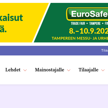
Tila
:
F
Tw
Lehdet
Mainostajalle
Tilaajalle