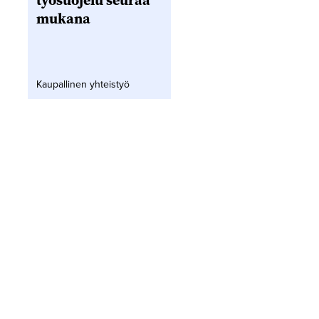
työsuojelu seuraa
mukana
Kaupallinen yhteistyö