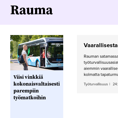
Rauma
Vaarallisesta
Rauman satamassa p
työturvallisuusasia
aiemmin vaarallise
kolmatta tapaturm
Viisi vinkkiä
kokonaisvaltaisesti
Työturvallisuus
|
24.
parempiin
työmatkoihin