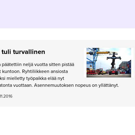
 tuli turvallinen
äätettiin neljä vuotta sitten pistää
t kuntoon. Ryhtiliikkeen ansiosta
ksi mielletty työpaikka elää nyt
atonta vuottaan. Asennemuutoksen nopeus on yllättänyt.
11.2016