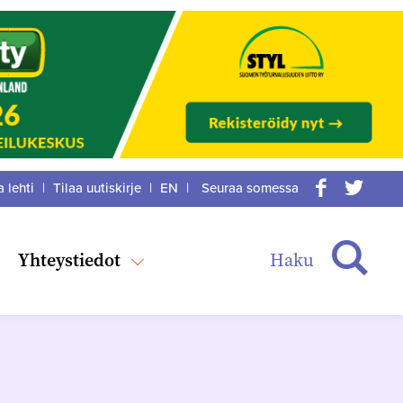
a lehti
|
Tilaa uutiskirje
|
EN
|
Seuraa somessa
acebook
itter
Haku
Yhteystiedot