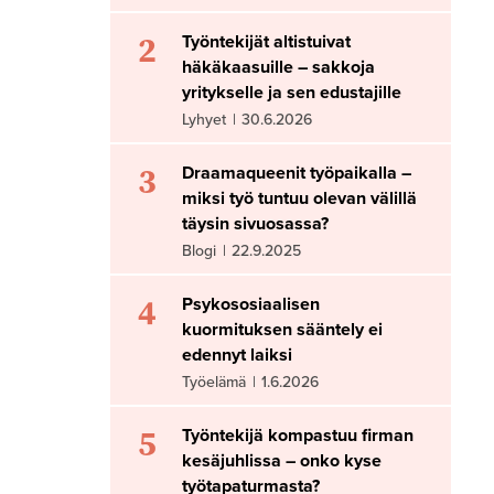
2
Työntekijät altistuivat
häkäkaasuille – sakkoja
yritykselle ja sen edustajille
Lyhyet
|
30.6.2026
3
Draamaqueenit työpaikalla –
miksi työ tuntuu olevan välillä
täysin sivuosassa?
Blogi
|
22.9.2025
4
Psykososiaalisen
kuormituksen sääntely ei
edennyt laiksi
Työelämä
|
1.6.2026
5
Työntekijä kompastuu firman
kesäjuhlissa – onko kyse
työtapaturmasta?