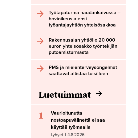
Työtapaturma haudankaivussa –
hovioikeus alensi
työantajayhtiön yhteisösakkoa
Rakennusalan yhtiölle 20 000
euron yhteisösakko työntekijän
putoamisturmasta
PMS ja mielenterveysongelmat
saattavat altistaa toisilleen
Luetuimmat
1
Vaurioitunutta
nostoapuvälinettä ei saa
käyttää työmaalla
Lyhyet
|
4.8.2026