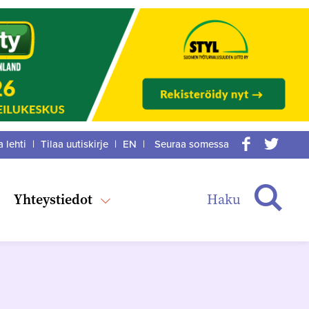
a lehti
|
Tilaa uutiskirje
|
EN
|
Seuraa somessa
acebook
itter
Haku
Yhteystiedot