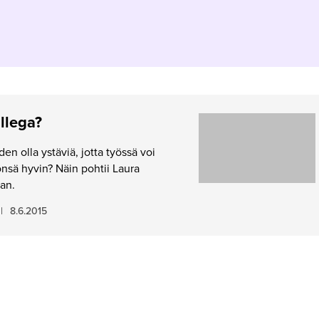
llega?
en olla ystäviä, jotta työssä voi
önsä hyvin? Näin pohtii Laura
an.
|
8.6.2015