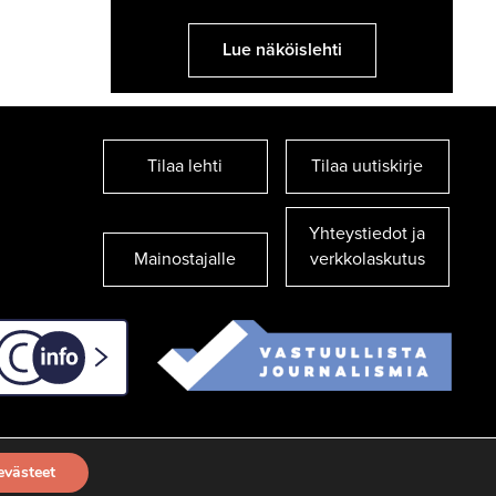
Lue näköislehti
Tilaa lehti
Tilaa uutiskirje
Yhteystiedot ja
Mainostajalle
verkkolaskutus
C-info
evästeet
TILAA UUTISKIRJE