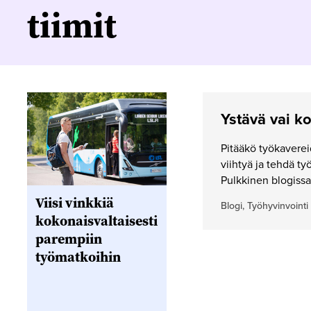
tiimit
Ystävä vai ko
Pitääkö työkavereid
viihtyä ja tehdä ty
Pulkkinen blogissa
Viisi vinkkiä
Blogi, Työhyvinvointi
kokonaisvaltaisesti
parempiin
työmatkoihin