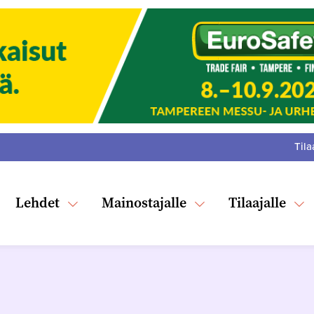
Tila
:
F
Tw
Lehdet
Mainostajalle
Tilaajalle