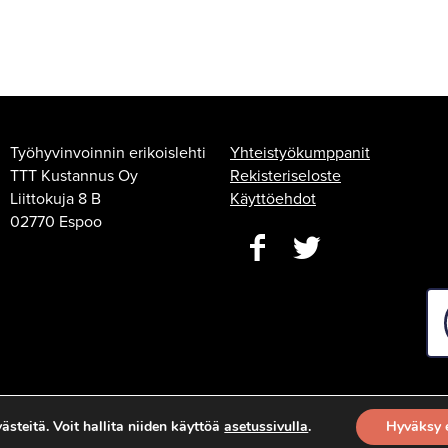
Työhyvinvoinnin erikoislehti
Yhteistyökumppanit
TTT Kustannus Oy
Rekisteriseloste
Liittokuja 8 B
Käyttöehdot
02770 Espoo
steitä. Voit hallita niiden käyttöä
asetussivulla
.
Hyväksy 