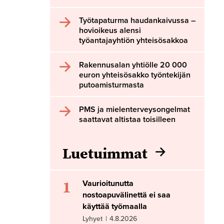
Työtapaturma haudankaivussa –
hovioikeus alensi
työantajayhtiön yhteisösakkoa
Rakennusalan yhtiölle 20 000
euron yhteisösakko työntekijän
putoamisturmasta
PMS ja mielenterveysongelmat
saattavat altistaa toisilleen
Luetuimmat
1
Vaurioitunutta
nostoapuvälinettä ei saa
käyttää työmaalla
Lyhyet
|
4.8.2026