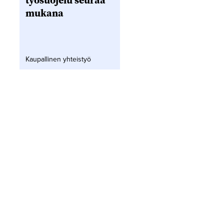
työsuojelu seuraa
mukana
Kaupallinen yhteistyö