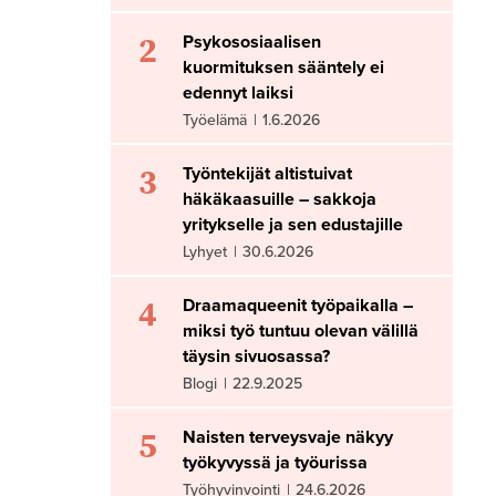
2
Psykososiaalisen
kuormituksen sääntely ei
edennyt laiksi
Työelämä
|
1.6.2026
3
Työntekijät altistuivat
häkäkaasuille – sakkoja
yritykselle ja sen edustajille
Lyhyet
|
30.6.2026
4
Draamaqueenit työpaikalla –
miksi työ tuntuu olevan välillä
täysin sivuosassa?
Blogi
|
22.9.2025
5
Naisten terveysvaje näkyy
työkyvyssä ja työurissa
Työhyvinvointi
|
24.6.2026