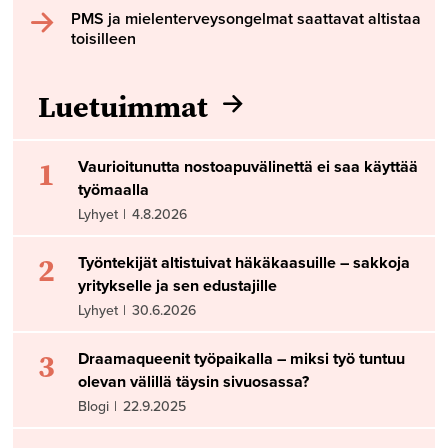
PMS ja mielenterveysongelmat saattavat altistaa
toisilleen
Luetuimmat
1
Vaurioitunutta nostoapuvälinettä ei saa käyttää
työmaalla
Lyhyet
|
4.8.2026
2
Työntekijät altistuivat häkäkaasuille – sakkoja
yritykselle ja sen edustajille
Lyhyet
|
30.6.2026
3
Draamaqueenit työpaikalla – miksi työ tuntuu
olevan välillä täysin sivuosassa?
Blogi
|
22.9.2025