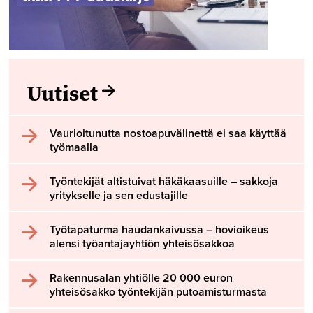
Uutiset
Vaurioitunutta nostoapuvälinettä ei saa käyttää
työmaalla
Työntekijät altistuivat häkäkaasuille – sakkoja
yritykselle ja sen edustajille
Työtapaturma haudankaivussa – hovioikeus
alensi työantajayhtiön yhteisösakkoa
Rakennusalan yhtiölle 20 000 euron
yhteisösakko työntekijän putoamisturmasta