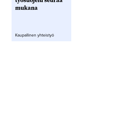
työsuojelu seuraa
mukana
Kaupallinen yhteistyö