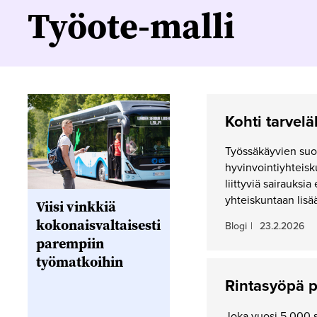
Työote-malli
Kohti tarvel
Työssäkäyvien suo
hyvinvointiyhteis
liittyviä sairauksi
yhteiskuntaan lisää
Viisi vinkkiä
kokonaisvaltaisesti
Blogi
|
23.2.2026
parempiin
työmatkoihin
Rintasyöpä p
Joka vuosi 5 000 s