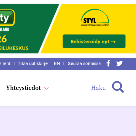
a lehti
|
Tilaa uutiskirje
|
EN
|
Seuraa somessa
acebook
itter
Haku
Yhteystiedot