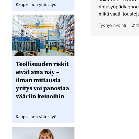
Kaupallinen yhteistyö
rintasyöpädiagnoos
mikä vaatii joustoj
Työhyvinvointi
|
21.
Teollisuuden riskit
eivät aina näy –
ilman mittausta
yritys voi panostaa
vääriin keinoihin
Kaupallinen yhteistyö