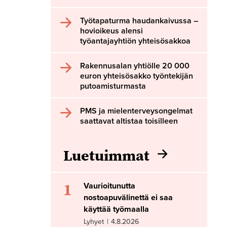
Työtapaturma haudankaivussa –
hovioikeus alensi
työantajayhtiön yhteisösakkoa
Rakennusalan yhtiölle 20 000
euron yhteisösakko työntekijän
putoamisturmasta
PMS ja mielenterveysongelmat
saattavat altistaa toisilleen
Luetuimmat
1
Vaurioitunutta
nostoapuvälinettä ei saa
käyttää työmaalla
Lyhyet
|
4.8.2026