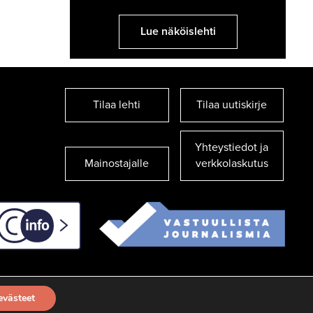
Lue näköislehti
Tilaa lehti
Tilaa uutiskirje
Yhteystiedot ja
Mainostajalle
verkkolaskutus
C-info
evästeet
TILAA UUTISKIRJE