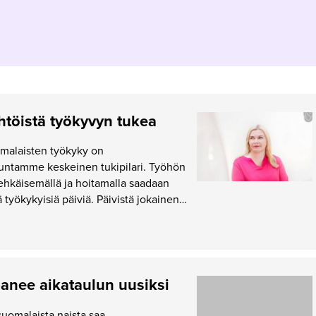
ähtöistä työkyvyn tukea
malaisten työkyky on
kuntamme keskeinen tukipilari. Työhön
a ehkäisemällä ja hoitamalla saadaan
 työkykyisiä päiviä. Päivistä jokainen…
anee aikataulun uusiksi
uomalaista naista saa