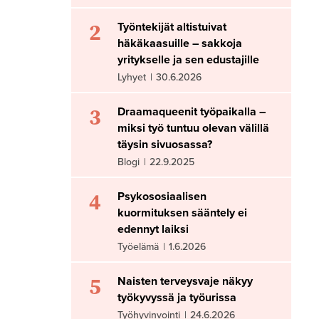
2
Työntekijät altistuivat
häkäkaasuille – sakkoja
yritykselle ja sen edustajille
Lyhyet
|
30.6.2026
3
Draamaqueenit työpaikalla –
miksi työ tuntuu olevan välillä
täysin sivuosassa?
Blogi
|
22.9.2025
4
Psykososiaalisen
kuormituksen sääntely ei
edennyt laiksi
Työelämä
|
1.6.2026
5
Naisten terveysvaje näkyy
työkyvyssä ja työurissa
Työhyvinvointi
|
24.6.2026