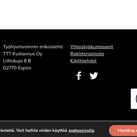
Työhyvinvoinnin erikoislehti
Yhteistyökumppanit
TTT Kustannus Oy
Rekisteriseloste
Liittokuja 8 B
Käyttöehdot
02770 Espoo
steitä. Voit hallita niiden käyttöä
asetussivulla
.
Hyväksy 