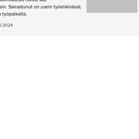
in. Sairastunut on usein työelämässä,
a työpaikalta.
10.2024