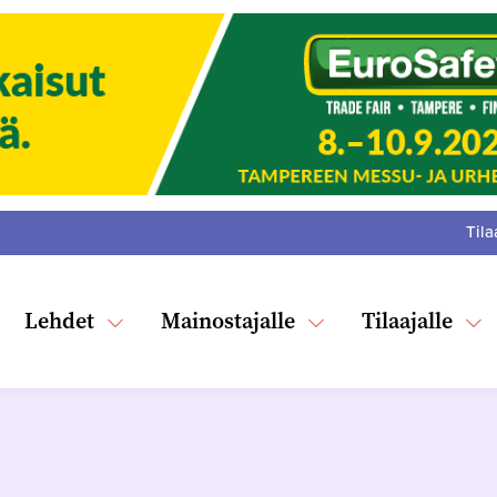
Tila
:
F
Tw
Lehdet
Mainostajalle
Tilaajalle