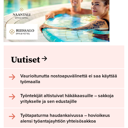
Uutiset
Vaurioitunutta nostoapuvälinettä ei saa käyttää
työmaalla
Työntekijät altistuivat häkäkaasuille – sakkoja
yritykselle ja sen edustajille
Työtapaturma haudankaivussa – hovioikeus
alensi työantajayhtiön yhteisösakkoa