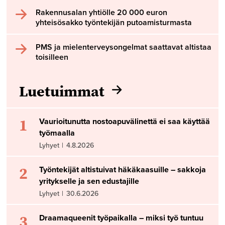
Rakennusalan yhtiölle 20 000 euron
yhteisösakko työntekijän putoamisturmasta
PMS ja mielenterveysongelmat saattavat altistaa
toisilleen
Luetuimmat
1
Vaurioitunutta nostoapuvälinettä ei saa käyttää
työmaalla
Lyhyet
|
4.8.2026
2
Työntekijät altistuivat häkäkaasuille – sakkoja
yritykselle ja sen edustajille
Lyhyet
|
30.6.2026
3
Draamaqueenit työpaikalla – miksi työ tuntuu