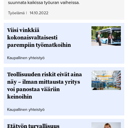
suunnata kaikissa työuran vaiheissa.
Työelämä
|
14.10.2022
Viisi vinkkiä
kokonaisvaltaisesti
parempiin työmatkoihin
Kaupallinen yhteistyö
Teollisuuden riskit eivät aina
näy – ilman mittausta yritys
voi panostaa vääriin
keinoihin
Kaupallinen yhteistyö
Etätyön turvallisuus