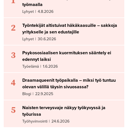
työmaalla
Lyhyet
|
4.8.2026
2
Työntekijät altistuivat häkäkaasuille – sakkoja
yritykselle ja sen edustajille
Lyhyet
|
30.6.2026
3
Psykososiaalisen kuormituksen sääntely ei
edennyt laiksi
Työelämä
|
1.6.2026
4
Draamaqueenit työpaikalla – miksi työ tuntuu
olevan välillä täysin sivuosassa?
Blogi
|
22.9.2025
5
Naisten terveysvaje näkyy työkyvyssä ja
työurissa
Työhyvinvointi
|
24.6.2026