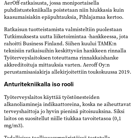
AerOff-ratkaisusta, jossa moniportaisella
puhdistustekniikalla poistetaan niin hiukkasia kuin
kaasumaisiakin epäpuhtauksia, Pihlajamaa kertoo.
Ratkaisun tuotteistamista valmisteltiin puolestaan
Tutkimuksesta uutta liiketoimintaa -hankkeessa, jota
rahoitti Business Finland. Siihen kuului TAMK:n
teknisiin ratkaisuihin keskittyvän hankkeen rinnalla
Työterveyslaitoksen toteuttama rinnakkaishanke
akkreditoituja mittauksia varten. Aeroff Oy:n
perustamisasiakirja allekirjoitettiin toukokuussa 2019.
Anturitekniikalla iso rooli
Työterveyslaitos käyttää työstönesteiden
alkanoliamineja indikaattoreina, koska ne aiheuttavat
terveyshaittoja jo hyvin pieninä pitoisuuksina. Siksi
laitos on suositellut niille tiukkaa tavoitetasoa (0,1
mg/m3).
Todellisissa teollisuusympäristöissä testatulla