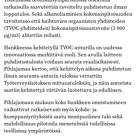
ratkaisulla saavutettiin tavoiteltu puhdistetun ilman
lopputulos. Sekä alkanoliaminien kokonaispitoisuuden
tavoitetaso että haihtuvien orgaanisten yhdisteiden
(TVOC-yhdisteiden) kokonaispitoisuustavoite (3 000
μg/m3) alitettiin reilusti.
Hankkeessa kehitetyllä TVOC-anturilla on uudessa
innovaatiossa merkittävä rooli. Sen avulla laitteen
puhdistustulosta voidaan seurata reaaliaikaisesti.
Pihlajamaa kertoo, että kehittelyn aikana puhdistetun
ilman seuranta-anturin tuloksia verrattiin
Työterveyslaitoksen mittaustuloksiin, ja näin anturista
saatiin kehitettyä riittävän luotettava ja edullinen.
Pihlajamaan mukaan koko hankkeen onnistumiseen
vaikuttivat ratkaisevasti myös kohde- ja
kumppaniyrityksistä saatu monipuolinen tuki sekä
mahdollisuus pilotoida menetelmää todellisissa
teollisissa ympäristöissä.