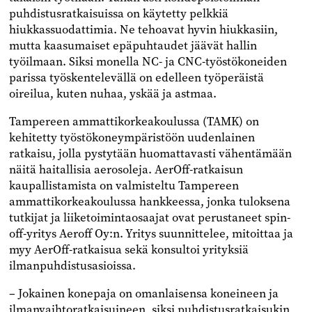
puhdistusratkaisuissa on käytetty pelkkiä
hiukkassuodattimia. Ne tehoavat hyvin hiukkasiin,
mutta kaasumaiset epäpuhtaudet jäävät hallin
työilmaan. Siksi monella NC- ja CNC-työstökoneiden
parissa työskentelevällä on edelleen työperäistä
oireilua, kuten nuhaa, yskää ja astmaa.
Tampereen ammattikorkeakoulussa (TAMK) on
kehitetty työstökoneympäristöön uudenlainen
ratkaisu, jolla pystytään huomattavasti vähentämään
näitä haitallisia aerosoleja. AerOff-ratkaisun
kaupallistamista on valmisteltu Tampereen
ammattikorkeakoulussa hankkeessa, jonka tuloksena
tutkijat ja liiketoimintaosaajat ovat perustaneet spin-
off-yritys Aeroff Oy:n. Yritys suunnittelee, mitoittaa ja
myy AerOff-ratkaisua sekä konsultoi yrityksiä
ilmanpuhdistusasioissa.
– Jokainen konepaja on omanlaisensa koneineen ja
ilmanvaihtoratkaisuineen, siksi puhdistusratkaisukin