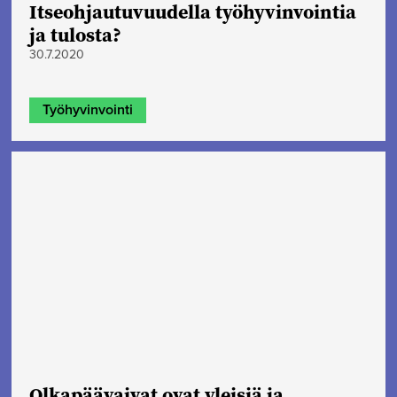
Itseohjautuvuudella työhyvinvointia
ja tulosta?
30.7.2020
Työhyvinvointi
Olkapäävaivat ovat yleisiä ja