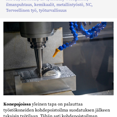
Facebookissa
Twitterissä
Linkedinissä
ilmanpuhtaus
,
kemikaalit
,
metallintyöstö
,
NC
,
Terveellinen työ
,
työturvallisuus
Konepajoissa
yleinen tapa on palauttaa
työstökoneiden kohdepoistoilma suodatuksen jälkeen
takaisin työtilaan. Tähän asti kohdepoistoilman