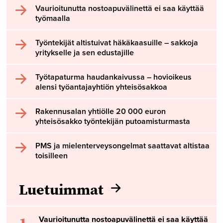
Vaurioitunutta nostoapuvälinettä ei saa käyttää
työmaalla
Työntekijät altistuivat häkäkaasuille – sakkoja
yritykselle ja sen edustajille
Työtapaturma haudankaivussa – hovioikeus
alensi työantajayhtiön yhteisösakkoa
Rakennusalan yhtiölle 20 000 euron
yhteisösakko työntekijän putoamisturmasta
PMS ja mielenterveysongelmat saattavat altistaa
toisilleen
Luetuimmat
1
Vaurioitunutta nostoapuvälinettä ei saa käyttää