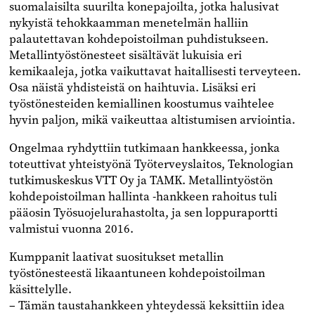
suomalaisilta suurilta konepajoilta, jotka halusivat
nykyistä tehokkaamman menetelmän halliin
palautettavan kohdepoistoilman puhdistukseen.
Metallintyöstönesteet sisältävät lukuisia eri
kemikaaleja, jotka vaikuttavat haitallisesti terveyteen.
Osa näistä yhdisteistä on haihtuvia. Lisäksi eri
työstönesteiden kemiallinen koostumus vaihtelee
hyvin paljon, mikä vaikeuttaa altistumisen arviointia.
Ongelmaa ryhdyttiin tutkimaan hankkeessa, jonka
toteuttivat yhteistyönä Työterveyslaitos, Teknologian
tutkimuskeskus VTT Oy ja TAMK. Metallintyöstön
kohdepoistoilman hallinta -hankkeen rahoitus tuli
pääosin Työsuojelurahastolta, ja sen loppuraportti
valmistui vuonna 2016.
Kumppanit laativat suositukset metallin
työstönesteestä likaantuneen kohdepoistoilman
käsittelylle.
– Tämän taustahankkeen yhteydessä keksittiin idea