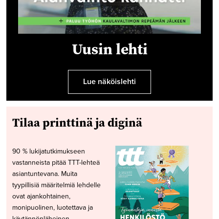
Uusin lehti
Lue näköislehti
Tilaa printtinä ja diginä
90 % lukijatutkimukseen
vastanneista pitää TTT-lehteä
asiantuntevana. Muita
tyypillisiä määritelmiä lehdelle
ovat ajankohtainen,
monipuolinen, luotettava ja
käytännönläheinen.