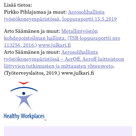
Lisää tietoa:
Pirkko Pihlajamaa ja muut:
Aerosolihallinta
työstökoneympäristössä, loppuraportti 15.5.2019
Arto Säämänen ja muut:
Metallintyöstön
kohdepoistoilman hallinta. (TSR-loppuraportti nro
113256, 2016.)
www.julkari.fi
Arto Säämänen ja muut:
Aerosolihallinta
työstökoneympäristössä – AerOff. Aeroff-laitteistoon
liittyvien tutkimusten ja mittausten yhteenveto
.
(Työterveyslaitos, 2019.) www.julkari.fi