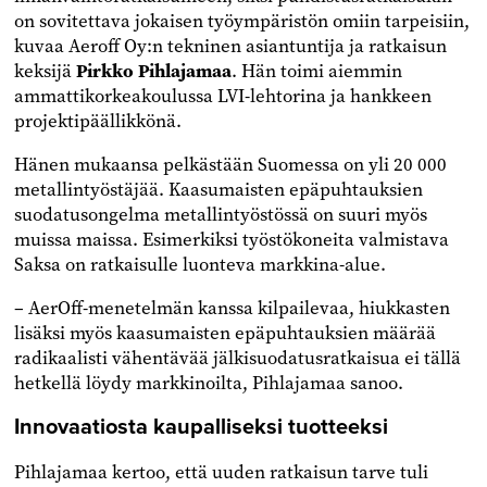
on sovitettava jokaisen työympäristön omiin tarpeisiin,
kuvaa Aeroff Oy:n tekninen asiantuntija ja ratkaisun
keksijä
Pirkko Pihlajamaa
. Hän toimi aiemmin
ammattikorkeakoulussa LVI-lehtorina ja hankkeen
projektipäällikkönä.
Hänen mukaansa pelkästään Suomessa on yli 20 000
metallintyöstäjää. Kaasumaisten epäpuhtauksien
suodatusongelma metallintyöstössä on suuri myös
muissa maissa. Esimerkiksi työstökoneita valmistava
Saksa on ratkaisulle luonteva markkina-alue.
– AerOff-menetelmän kanssa kilpailevaa, hiukkasten
lisäksi myös kaasumaisten epäpuhtauksien määrää
radikaalisti vähentävää jälkisuodatusratkaisua ei tällä
hetkellä löydy markkinoilta, Pihlajamaa sanoo.
Innovaatiosta kaupalliseksi tuotteeksi
Pihlajamaa kertoo, että uuden ratkaisun tarve tuli