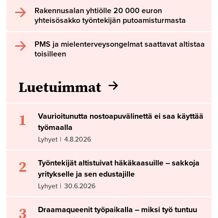
Rakennusalan yhtiölle 20 000 euron
yhteisösakko työntekijän putoamisturmasta
PMS ja mielenterveysongelmat saattavat altistaa
toisilleen
Luetuimmat
1
Vaurioitunutta nostoapuvälinettä ei saa käyttää
työmaalla
Lyhyet
|
4.8.2026
2
Työntekijät altistuivat häkäkaasuille – sakkoja
yritykselle ja sen edustajille
Lyhyet
|
30.6.2026
3
Draamaqueenit työpaikalla – miksi työ tuntuu