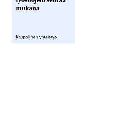
työsuojelu seuraa
mukana
Kaupallinen yhteistyö