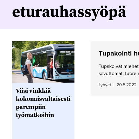
eturauhassyöpä
Tupakointi 
Tupakoivat miehet
savuttomat, tuore 
Lyhyet
|
20.5.2022
Viisi vinkkiä
kokonaisvaltaisesti
parempiin
työmatkoihin