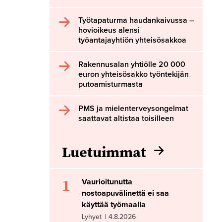
Työtapaturma haudankaivussa –
hovioikeus alensi
työantajayhtiön yhteisösakkoa
Rakennusalan yhtiölle 20 000
euron yhteisösakko työntekijän
putoamisturmasta
PMS ja mielenterveysongelmat
saattavat altistaa toisilleen
Luetuimmat
1
Vaurioitunutta
nostoapuvälinettä ei saa
käyttää työmaalla
Lyhyet
|
4.8.2026