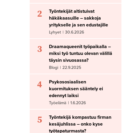
2
Työntekijät altistuivat
häkäkaasuille – sakkoja
yritykselle ja sen edustajille
Lyhyet
|
30.6.2026
3
Draamaqueenit työpaikalla –
miksi työ tuntuu olevan välillä
täysin sivuosassa?
Blogi
|
22.9.2025
4
Psykososiaalisen
kuormituksen sääntely ei
edennyt laiksi
Työelämä
|
1.6.2026
5
Työntekijä kompastuu firman
kesäjuhlissa – onko kyse
työtapaturmasta?