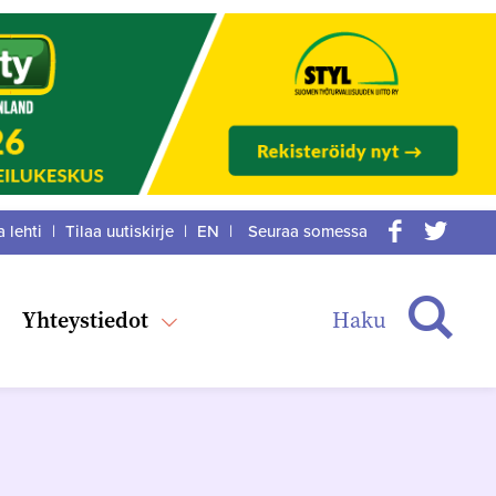
a lehti
|
Tilaa uutiskirje
|
EN
|
Seuraa somessa
acebook
itter
Haku
Yhteystiedot