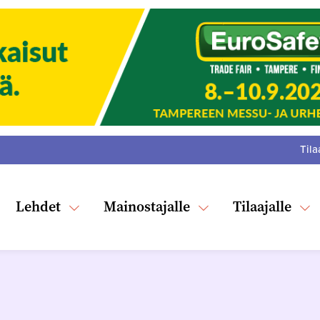
Tila
:
F
Tw
Lehdet
Mainostajalle
Tilaajalle