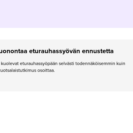
huonontaa eturauhassyövän ennustetta
 kuolevat eturauhassyöpään selvästi todennäköisemmin kuin
ruotsalaistutkimus osoittaa.