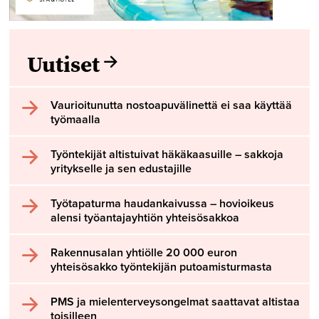
Uutiset
Vaurioitunutta nostoapuvälinettä ei saa käyttää
työmaalla
Työntekijät altistuivat häkäkaasuille – sakkoja
yritykselle ja sen edustajille
Työtapaturma haudankaivussa – hovioikeus
alensi työantajayhtiön yhteisösakkoa
Rakennusalan yhtiölle 20 000 euron
yhteisösakko työntekijän putoamisturmasta
PMS ja mielenterveysongelmat saattavat altistaa
toisilleen