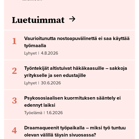
Luetuimmat
1
Vaurioitunutta nostoapuvälinettä ei saa käyttää
työmaalla
Lyhyet
|
4.8.2026
2
Työntekijät altistuivat häkäkaasuille – sakkoja
yritykselle ja sen edustajille
Lyhyet
|
30.6.2026
3
Psykososiaalisen kuormituksen sääntely ei
edennyt laiksi
Työelämä
|
1.6.2026
4
Draamaqueenit työpaikalla – miksi työ tuntuu
olevan välillä täysin sivuosassa?