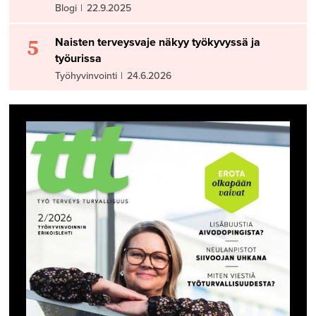
Blogi
|
22.9.2025
5
Naisten terveysvaje näkyy työkyvyssä ja
työurissa
Työhyvinvointi
|
24.6.2026