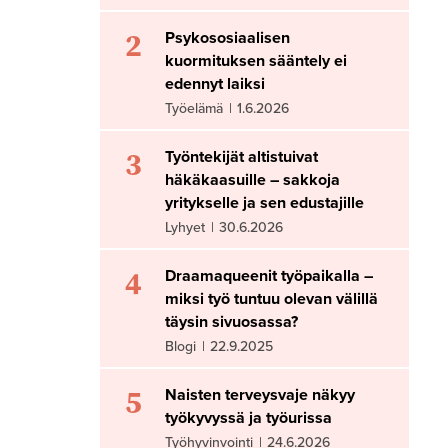
2
Psykososiaalisen
kuormituksen sääntely ei
edennyt laiksi
Työelämä
|
1.6.2026
3
Työntekijät altistuivat
häkäkaasuille – sakkoja
yritykselle ja sen edustajille
Lyhyet
|
30.6.2026
4
Draamaqueenit työpaikalla –
miksi työ tuntuu olevan välillä
täysin sivuosassa?
Blogi
|
22.9.2025
5
Naisten terveysvaje näkyy
työkyvyssä ja työurissa
Työhyvinvointi
|
24.6.2026