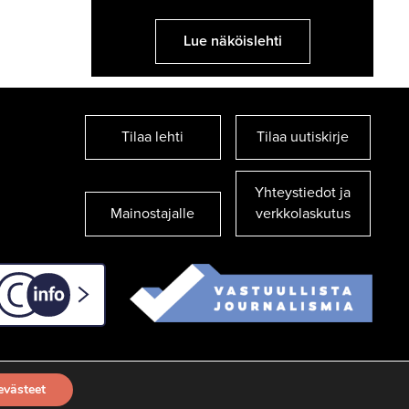
Lue näköislehti
Tilaa lehti
Tilaa uutiskirje
Yhteystiedot ja
Mainostajalle
verkkolaskutus
C-info
evästeet
TILAA UUTISKIRJE