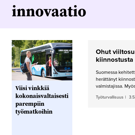
innovaatio
Ohut viiltos
kiinnostusta
Suomessa kehitetty
herättänyt kiinnos
valmistajissa. Myö
Viisi vinkkiä
kokonaisvaltaisesti
Työturvallisuus
|
3.5
parempiin
työmatkoihin