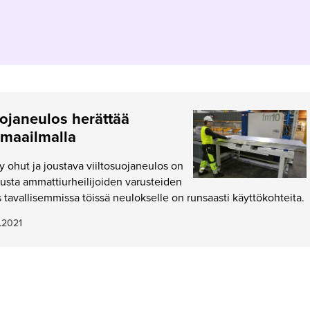
uojaneulos herättää
 maailmalla
 ohut ja joustava viiltosuojaneulos on
tusta ammattiurheilijoiden varusteiden
s tavallisemmissa töissä neulokselle on runsaasti käyttökohteita.
.2021