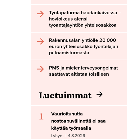
Työtapaturma haudankaivussa –
hovioikeus alensi
työantajayhtiön yhteisösakkoa
Rakennusalan yhtiölle 20 000
euron yhteisösakko työntekijän
putoamisturmasta
PMS ja mielenterveysongelmat
saattavat altistaa toisilleen
Luetuimmat
1
Vaurioitunutta
nostoapuvälinettä ei saa
käyttää työmaalla
Lyhyet
|
4.8.2026