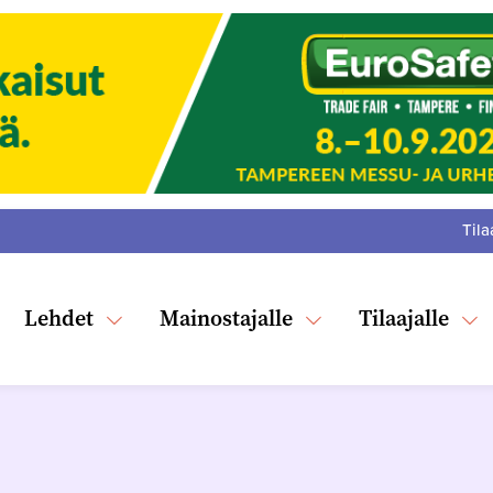
Tila
:
F
Tw
Lehdet
Mainostajalle
Tilaajalle