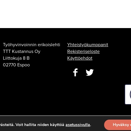
Työhyvinvoinnin erikoislehti
Yhteistyökumppanit
TTT Kustannus Oy
Rekisteriseloste
Liittokuja 8 B
Käyttöehdot
02770 Espoo
steitä. Voit hallita niiden käyttöä
asetussivulla
.
Hyväksy 