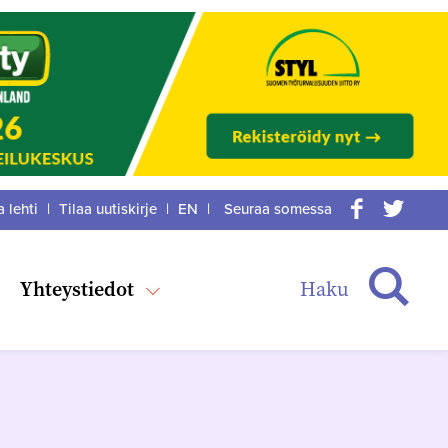
a lehti
|
Tilaa uutiskirje
|
EN
|
Seuraa somessa
acebook
itter
Haku
Yhteystiedot