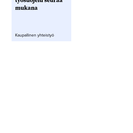
työsuojelu seuraa
mukana
Kaupallinen yhteistyö