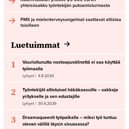
yhteisösakko työntekijän putoamisturmasta
PMS ja mielenterveysongelmat saattavat altistaa
toisilleen
Luetuimmat
1
Vaurioitunutta nostoapuvälinettä ei saa käyttää
työmaalla
Lyhyet
|
4.8.2026
2
Työntekijät altistuivat häkäkaasuille – sakkoja
yritykselle ja sen edustajille
Lyhyet
|
30.6.2026
3
Draamaqueenit työpaikalla – miksi työ tuntuu
olevan välillä täysin sivuosassa?