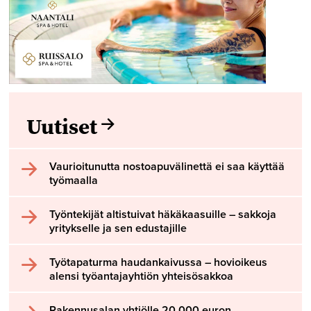
Uutiset
Vaurioitunutta nostoapuvälinettä ei saa käyttää
työmaalla
Työntekijät altistuivat häkäkaasuille – sakkoja
yritykselle ja sen edustajille
Työtapaturma haudankaivussa – hovioikeus
alensi työantajayhtiön yhteisösakkoa
Rakennusalan yhtiölle 20 000 euron