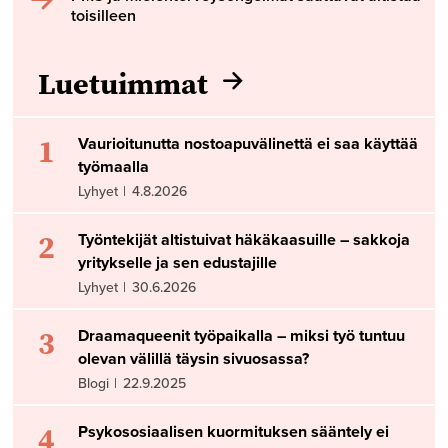
toisilleen
Luetuimmat
1
Vaurioitunutta nostoapuvälinettä ei saa käyttää
työmaalla
Lyhyet
|
4.8.2026
2
Työntekijät altistuivat häkäkaasuille – sakkoja
yritykselle ja sen edustajille
Lyhyet
|
30.6.2026
3
Draamaqueenit työpaikalla – miksi työ tuntuu
olevan välillä täysin sivuosassa?
Blogi
|
22.9.2025
4
Psykososiaalisen kuormituksen sääntely ei