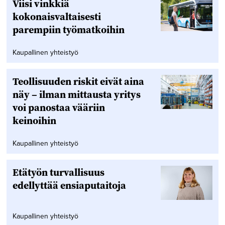
Viisi vinkkiä
kokonaisvaltaisesti
parempiin työmatkoihin
Kaupallinen yhteistyö
Teollisuuden riskit eivät aina
näy – ilman mittausta yritys
voi panostaa vääriin
keinoihin
Kaupallinen yhteistyö
Etätyön turvallisuus
edellyttää ensiaputaitoja
Kaupallinen yhteistyö