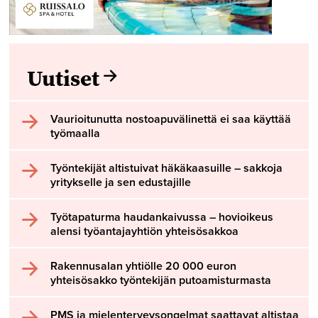
Uutiset
Vaurioitunutta nostoapuvälinettä ei saa käyttää
työmaalla
Työntekijät altistuivat häkäkaasuille – sakkoja
yritykselle ja sen edustajille
Työtapaturma haudankaivussa – hovioikeus
alensi työantajayhtiön yhteisösakkoa
Rakennusalan yhtiölle 20 000 euron
yhteisösakko työntekijän putoamisturmasta
PMS ja mielenterveysongelmat saattavat altistaa