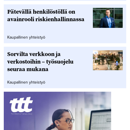
Pätevällä henkilöstöllä on
avainrooli riskienhallinnassa
Kaupallinen yhteistyö
Sorvilta verkkoon ja
verkostoihin – työsuojelu
seuraa mukana
Kaupallinen yhteistyö