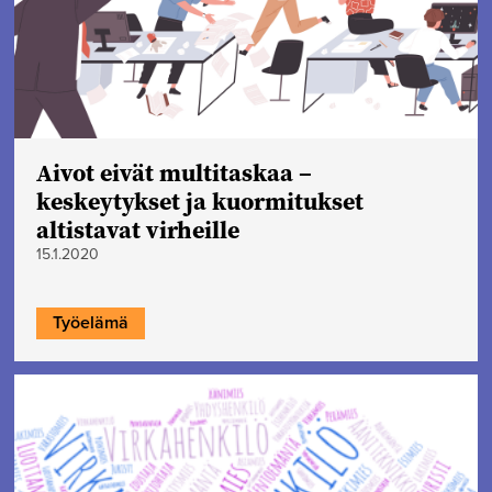
Aivot eivät multitaskaa –
keskeytykset ja kuormitukset
altistavat virheille
15.1.2020
Työelämä