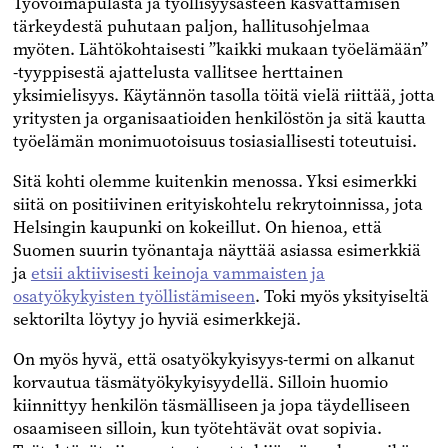
Työvoimapulasta ja työllisyysasteen kasvattamisen
tärkeydestä puhutaan paljon, hallitusohjelmaa
myöten. Lähtökohtaisesti ”kaikki mukaan työelämään”
-tyyppisestä ajattelusta vallitsee herttainen
yksimielisyys. Käytännön tasolla töitä vielä riittää, jotta
yritysten ja organisaatioiden henkilöstön ja sitä kautta
työelämän monimuotoisuus tosiasiallisesti toteutuisi.
Sitä kohti olemme kuitenkin menossa. Yksi esimerkki
siitä on positiivinen erityiskohtelu rekrytoinnissa, jota
Helsingin kaupunki on kokeillut. On hienoa, että
Suomen suurin työnantaja näyttää asiassa esimerkkiä
ja
etsii aktiivisesti keinoja vammaisten ja
osatyökykyisten työllistämiseen
. Toki myös yksityiseltä
sektorilta löytyy jo hyviä esimerkkejä.
On myös hyvä, että osatyökykyisyys-termi on alkanut
korvautua täsmätyökykyisyydellä. Silloin huomio
kiinnittyy henkilön täsmälliseen ja jopa täydelliseen
osaamiseen silloin, kun työtehtävät ovat sopivia.