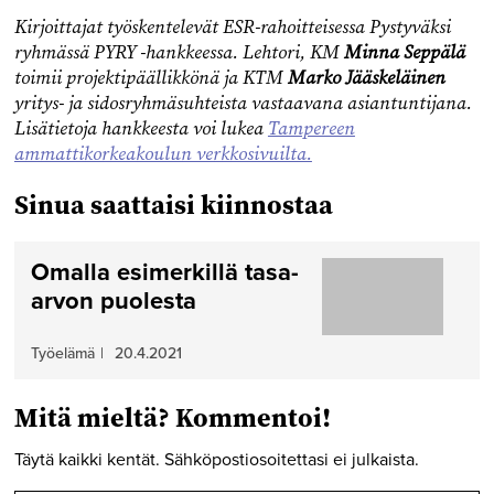
Kirjoittajat työskentelevät ESR-rahoitteisessa Pystyväksi
ryhmässä PYRY -hankkeessa. Lehtori, KM
Minna Seppälä
toimii projektipäällikkönä ja KTM
Marko Jääskeläinen
yritys- ja sidosryhmäsuhteista vastaavana asiantuntijana.
Lisätietoja hankkeesta voi lukea
Tampereen
ammattikorkeakoulun verkkosivuilta.
Sinua saattaisi kiinnostaa
Omalla esimerkillä tasa-
arvon puolesta
Työelämä
|
20.4.2021
Mitä mieltä? Kommentoi!
Täytä kaikki kentät. Sähköpostiosoitettasi ei julkaista.