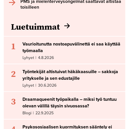
PMS ja mielenterveysongelmat saattavat altistaa
toisilleen
Luetuimmat
1
Vaurioitunutta nostoapuvälinettä ei saa käyttää
työmaalla
Lyhyet
|
4.8.2026
2
Työntekijät altistuivat häkäkaasuille – sakkoja
yritykselle ja sen edustajille
Lyhyet
|
30.6.2026
3
Draamaqueenit työpaikalla – miksi työ tuntuu
olevan välillä täysin sivuosassa?
Blogi
|
22.9.2025
Psykososiaalisen kuormituksen sääntely ei