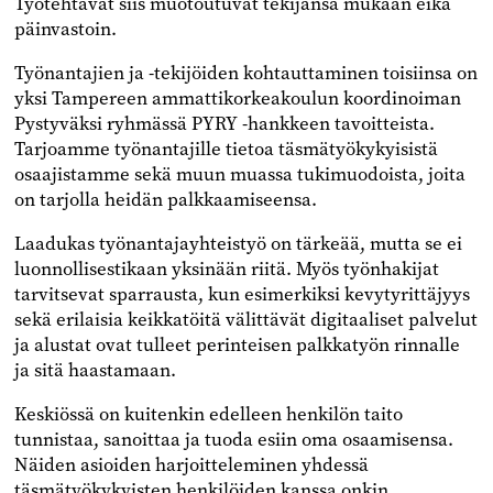
Työtehtävät siis muotoutuvat tekijänsä mukaan eikä
päinvastoin.
Työnantajien ja -tekijöiden kohtauttaminen toisiinsa on
yksi Tampereen ammattikorkeakoulun koordinoiman
Pystyväksi ryhmässä PYRY -hankkeen tavoitteista.
Tarjoamme työnantajille tietoa täsmätyökykyisistä
osaajistamme sekä muun muassa tukimuodoista, joita
on tarjolla heidän palkkaamiseensa.
Laadukas työnantajayhteistyö on tärkeää, mutta se ei
luonnollisestikaan yksinään riitä. Myös työnhakijat
tarvitsevat sparrausta, kun esimerkiksi kevytyrittäjyys
sekä erilaisia keikkatöitä välittävät digitaaliset palvelut
ja alustat ovat tulleet perinteisen palkkatyön rinnalle
ja sitä haastamaan.
Keskiössä on kuitenkin edelleen henkilön taito
tunnistaa, sanoittaa ja tuoda esiin oma osaamisensa.
Näiden asioiden harjoitteleminen yhdessä
täsmätyökykyisten henkilöiden kanssa onkin