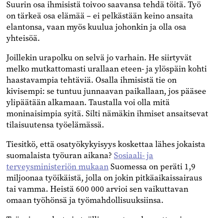
Suurin osa ihmisistä toivoo saavansa tehdä töitä. Työ
on tärkeä osa elämää – ei pelkästään keino ansaita
elantonsa, vaan myös kuulua johonkin ja olla osa
yhteisöä.
Joillekin urapolku on selvä jo varhain. He siirtyvät
melko mutkattomasti urallaan eteen- ja ylöspäin kohti
haastavampia tehtäviä. Osalla ihmisistä tie on
kivisempi: se tuntuu junnaavan paikallaan, jos pääsee
ylipäätään alkamaan. Taustalla voi olla mitä
moninaisimpia syitä. Silti nämäkin ihmiset ansaitsevat
tilaisuutensa työelämässä.
Tiesitkö, että osatyökykyisyys koskettaa lähes jokaista
suomalaista työuran aikana?
Sosiaali- ja
terveysministeriön mukaan
Suomessa on peräti 1,9
miljoonaa työikäistä, jolla on jokin pitkäaikaissairaus
tai vamma. Heistä 600 000 arvioi sen vaikuttavan
omaan työhönsä ja työmahdollisuuksiinsa.