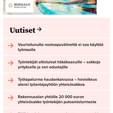
Uutiset
Vaurioitunutta nostoapuvälinettä ei saa käyttää
työmaalla
Työntekijät altistuivat häkäkaasuille – sakkoja
yritykselle ja sen edustajille
Työtapaturma haudankaivussa – hovioikeus
alensi työantajayhtiön yhteisösakkoa
Rakennusalan yhtiölle 20 000 euron
yhteisösakko työntekijän putoamisturmasta