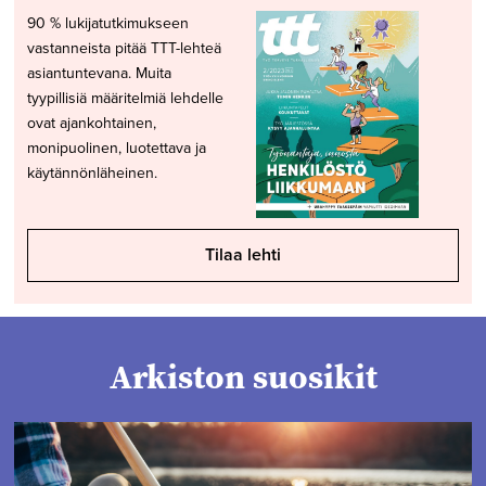
90 % lukijatutkimukseen
vastanneista pitää TTT-lehteä
asiantuntevana. Muita
tyypillisiä määritelmiä lehdelle
ovat ajankohtainen,
monipuolinen, luotettava ja
käytännönläheinen.
Tilaa lehti
Arkiston suosikit