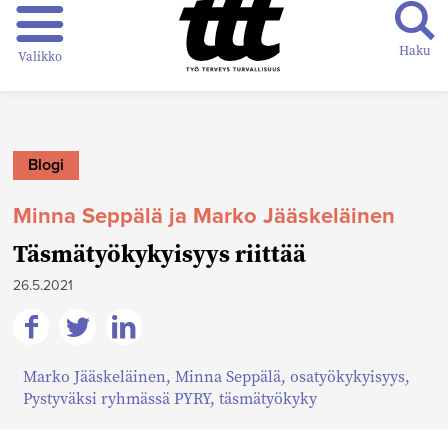
Haku
Valikko
Blogi
Minna Seppälä ja Marko Jääskeläinen
Täsmätyökykyisyys riittää
26.5.2021
Jaa
Jaa
Jaa
Marko Jääskeläinen
,
Minna Seppälä
,
osatyökykyisyys
,
Facebookissa
Twitterissä
Linkedinissä
Pystyväksi ryhmässä PYRY
,
täsmätyökyky