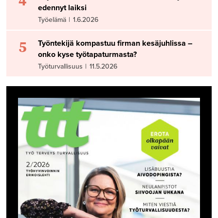
4
edennyt laiksi
Työelämä
|
1.6.2026
5
Työntekijä kompastuu firman kesäjuhlissa –
onko kyse työtapaturmasta?
Työturvallisuus
|
11.5.2026