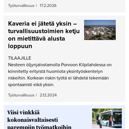
Työturvallisuus
|
17.2.2026
Kaveria ei jätetä yksin –
turvallisuustoimien ketju
on mietittävä alusta
loppuun
TILAAJILLE
Nesteen öljynjalostamolla Porvoon Kilpilahdessa on
kiinnitetty erityistä huomiota yksintyöskentelyn
riskeihin. Korkean riskin työtä ei lähdetä tekemään
spontaanisti eikä yksin.
Työturvallisuus
|
2.12.2024
Viisi vinkkiä
kokonaisvaltaisesti
parempiin työmatkoihin