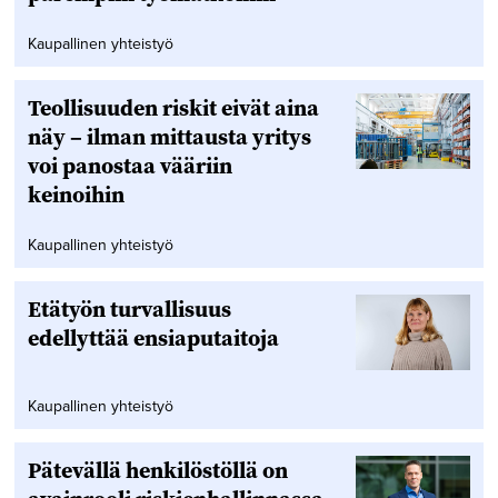
Kaupallinen yhteistyö
Teollisuuden riskit eivät aina
näy – ilman mittausta yritys
voi panostaa vääriin
keinoihin
Kaupallinen yhteistyö
Etätyön turvallisuus
edellyttää ensiaputaitoja
Kaupallinen yhteistyö
Pätevällä henkilöstöllä on