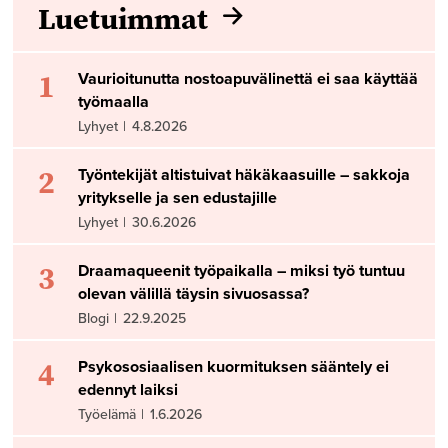
Luetuimmat
1
Vaurioitunutta nostoapuvälinettä ei saa käyttää
työmaalla
Lyhyet
|
4.8.2026
2
Työntekijät altistuivat häkäkaasuille – sakkoja
yritykselle ja sen edustajille
Lyhyet
|
30.6.2026
3
Draamaqueenit työpaikalla – miksi työ tuntuu
olevan välillä täysin sivuosassa?
Blogi
|
22.9.2025
4
Psykososiaalisen kuormituksen sääntely ei
edennyt laiksi
Työelämä
|
1.6.2026