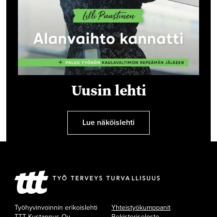
Uusin lehti
Lue näköislehti
Työhyvinvoinnin erikoislehti
Yhteistyökumppanit
TTT Kustannus Oy
Rekisteriseloste