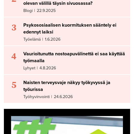
olevan välillä täysin sivuosassa?
Blogi
|
22.9.2025
3
Psykososiaalisen kuormituksen sääntely ei
edennyt laiksi
Työelämä
|
1.6.2026
4
Vaurioitunutta nostoapuvälinettä ei saa käyttää
työmaalla
Lyhyet
|
4.8.2026
5
Naisten terveysvaje näkyy työkyvyssä ja
työurissa
Työhyvinvointi
|
24.6.2026