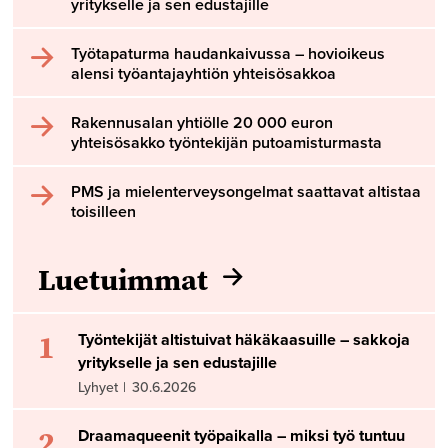
yritykselle ja sen edustajille
Työtapaturma haudankaivussa – hovioikeus
alensi työantajayhtiön yhteisösakkoa
Rakennusalan yhtiölle 20 000 euron
yhteisösakko työntekijän putoamisturmasta
PMS ja mielenterveysongelmat saattavat altistaa
toisilleen
Luetuimmat
1
Työntekijät altistuivat häkäkaasuille – sakkoja
yritykselle ja sen edustajille
Lyhyet
|
30.6.2026
2
Draamaqueenit työpaikalla – miksi työ tuntuu