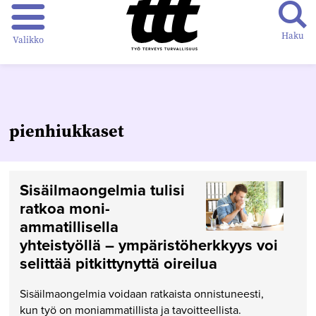
Haku
Valikko
pienhiukkaset
Sisäilmaongelmia tulisi
ratkoa moni­
ammatillisella
yhteistyöllä – ympäristö­herkkyys voi
selittää pitkittynyttä oireilua
Sisäilmaongelmia voidaan ratkaista onnistuneesti,
kun työ on moniammatillista ja tavoitteellista.