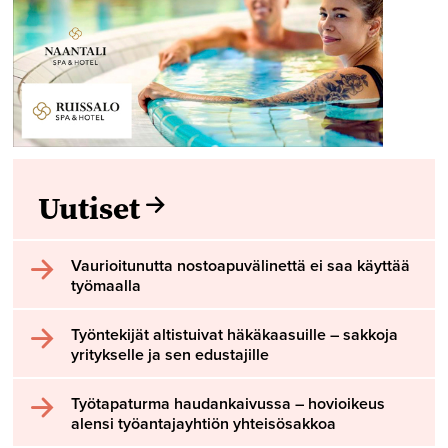
Uutiset
Vaurioitunutta nostoapuvälinettä ei saa käyttää
työmaalla
Työntekijät altistuivat häkäkaasuille – sakkoja
yritykselle ja sen edustajille
Työtapaturma haudankaivussa – hovioikeus
alensi työantajayhtiön yhteisösakkoa