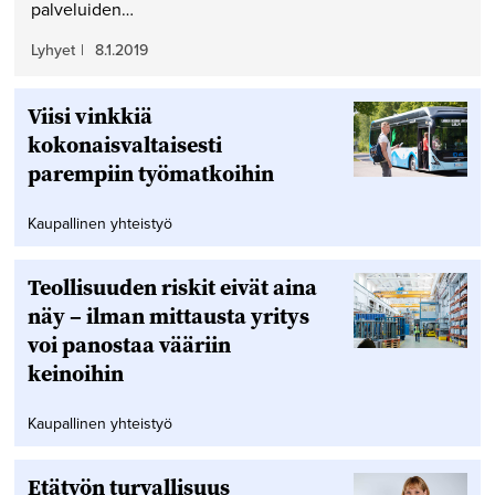
palveluiden…
Lyhyet
|
8.1.2019
Viisi vinkkiä
kokonaisvaltaisesti
parempiin työmatkoihin
Kaupallinen yhteistyö
Teollisuuden riskit eivät aina
näy – ilman mittausta yritys
voi panostaa vääriin
keinoihin
Kaupallinen yhteistyö
Etätyön turvallisuus