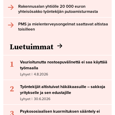
Rakennusalan yhtiölle 20 000 euron
yhteisösakko työntekijän putoamisturmasta
PMS ja mielenterveysongelmat saattavat altistaa
toisilleen
Luetuimmat
1
Vaurioitunutta nostoapuvälinettä ei saa käyttää
työmaalla
Lyhyet
|
4.8.2026
2
Työntekijät altistuivat häkäkaasuille – sakkoja
yritykselle ja sen edustajille
Lyhyet
|
30.6.2026
3
Psykososiaalisen kuormituksen sääntely ei