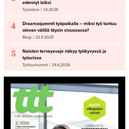
edennyt laiksi
Työelämä
|
1.6.2026
4
Draamaqueenit työpaikalla – miksi työ tuntuu
olevan välillä täysin sivuosassa?
Blogi
|
22.9.2025
5
Naisten terveysvaje näkyy työkyvyssä ja
työurissa
Työhyvinvointi
|
24.6.2026