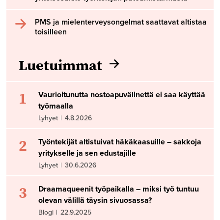
PMS ja mielenterveysongelmat saattavat altistaa
toisilleen
Luetuimmat
1
Vaurioitunutta nostoapuvälinettä ei saa käyttää
työmaalla
Lyhyet
|
4.8.2026
2
Työntekijät altistuivat häkäkaasuille – sakkoja
yritykselle ja sen edustajille
Lyhyet
|
30.6.2026
3
Draamaqueenit työpaikalla – miksi työ tuntuu
olevan välillä täysin sivuosassa?
Blogi
|
22.9.2025