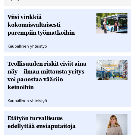
Viisi vinkkiä
kokonaisvaltaisesti
parempiin työmatkoihin
Kaupallinen yhteistyö
Teollisuuden riskit eivät aina
näy – ilman mittausta yritys
voi panostaa vääriin
keinoihin
Kaupallinen yhteistyö
Etätyön turvallisuus
edellyttää ensiaputaitoja