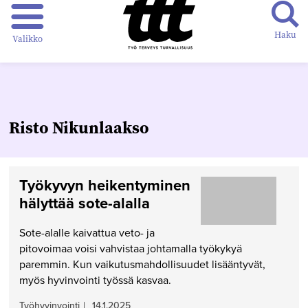
Haku
Valikko
Risto Nikunlaakso
Työkyvyn heikentyminen
hälyttää sote-alalla
Sote-alalle kaivattua veto- ja
pitovoimaa voisi vahvistaa johtamalla työkykyä
paremmin. Kun vaikutusmahdollisuudet lisääntyvät,
myös hyvinvointi työssä kasvaa.
Työhyvinvointi
|
14.1.2025