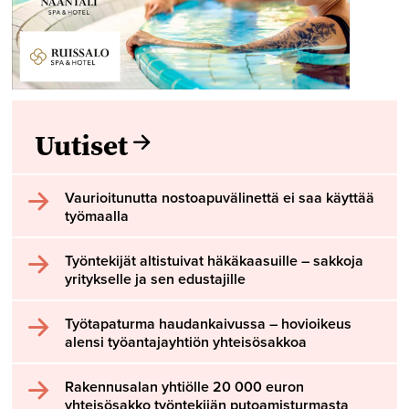
Uutiset
Vaurioitunutta nostoapuvälinettä ei saa käyttää
työmaalla
Työntekijät altistuivat häkäkaasuille – sakkoja
yritykselle ja sen edustajille
Työtapaturma haudankaivussa – hovioikeus
alensi työantajayhtiön yhteisösakkoa
Rakennusalan yhtiölle 20 000 euron
yhteisösakko työntekijän putoamisturmasta