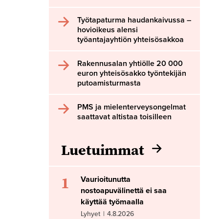
Työtapaturma haudankaivussa –
hovioikeus alensi
työantajayhtiön yhteisösakkoa
Rakennusalan yhtiölle 20 000
euron yhteisösakko työntekijän
putoamisturmasta
PMS ja mielenterveysongelmat
saattavat altistaa toisilleen
Luetuimmat
1
Vaurioitunutta
nostoapuvälinettä ei saa
käyttää työmaalla
Lyhyet
|
4.8.2026