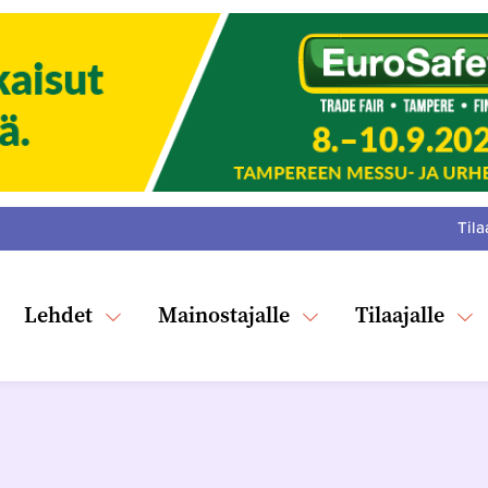
Tila
:
F
Tw
Lehdet
Mainostajalle
Tilaajalle