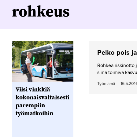
rohkeus
Pelko pois ja
Rohkea riskinotto j
siinä toimiva kasv
Työelämä
|
16.5.201
Viisi vinkkiä
kokonaisvaltaisesti
parempiin
työmatkoihin