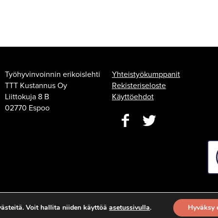
Työhyvinvoinnin erikoislehti
Yhteistyökumppanit
TTT Kustannus Oy
Rekisteriseloste
Liittokuja 8 B
Käyttöehdot
02770 Espoo
steitä. Voit hallita niiden käyttöä
asetussivulla
.
Hyväksy 