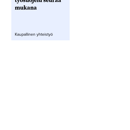
työsuojelu seuraa
mukana
Kaupallinen yhteistyö