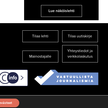
Lue näköislehti
Tilaa lehti
Tilaa uutiskirje
Yhteystiedot ja
Mainostajalle
verkkolaskutus
C-info
evästeet
TILAA UUTISKIRJE