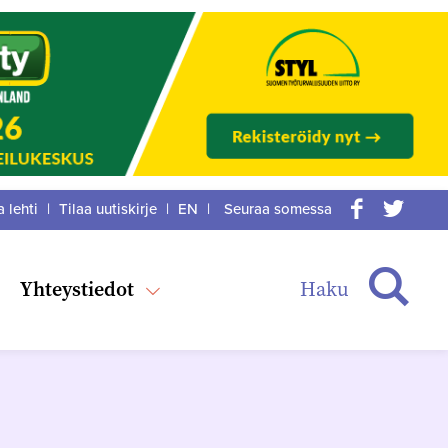
a lehti
|
Tilaa uutiskirje
|
EN
|
Seuraa somessa
acebook
itter
Haku
Yhteystiedot