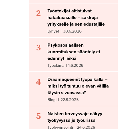
2
Työntekijät altistuivat
häkäkaasuille – sakkoja
yritykselle ja sen edustajille
Lyhyet
|
30.6.2026
3
Psykososiaalisen
kuormituksen sääntely ei
edennyt laiksi
Työelämä
|
1.6.2026
4
Draamaqueenit työpaikalla –
miksi työ tuntuu olevan välillä
täysin sivuosassa?
Blogi
|
22.9.2025
5
Naisten terveysvaje näkyy
työkyvyssä ja työurissa
Työhyvinvointi
|
24.6.2026