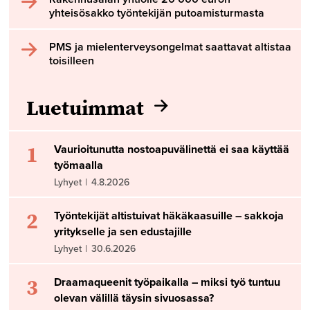
yhteisösakko työntekijän putoamisturmasta
PMS ja mielenterveysongelmat saattavat altistaa
toisilleen
Luetuimmat
1
Vaurioitunutta nostoapuvälinettä ei saa käyttää
työmaalla
Lyhyet
|
4.8.2026
2
Työntekijät altistuivat häkäkaasuille – sakkoja
yritykselle ja sen edustajille
Lyhyet
|
30.6.2026
3
Draamaqueenit työpaikalla – miksi työ tuntuu
olevan välillä täysin sivuosassa?