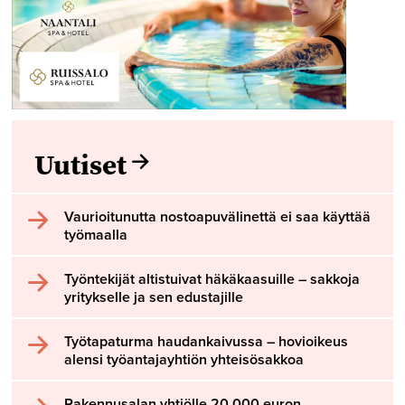
Uutiset
Vaurioitunutta nostoapuvälinettä ei saa käyttää
työmaalla
Työntekijät altistuivat häkäkaasuille – sakkoja
yritykselle ja sen edustajille
Työtapaturma haudankaivussa – hovioikeus
alensi työantajayhtiön yhteisösakkoa
Rakennusalan yhtiölle 20 000 euron