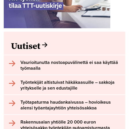
Uutiset
Vaurioitunutta nostoapuvälinettä ei saa käyttää
työmaalla
Työntekijät altistuivat häkäkaasuille – sakkoja
yritykselle ja sen edustajille
Työtapaturma haudankaivussa – hovioikeus
alensi työantajayhtiön yhteisösakkoa
Rakennusalan yhtiölle 20 000 euron
yhteisösakko työntekijän putoamisturmasta