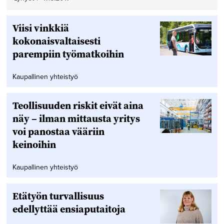
Viisi vinkkiä
kokonaisvaltaisesti
parempiin työmatkoihin
Kaupallinen yhteistyö
Teollisuuden riskit eivät aina
näy – ilman mittausta yritys
voi panostaa vääriin
keinoihin
Kaupallinen yhteistyö
Etätyön turvallisuus
edellyttää ensiaputaitoja