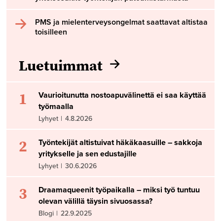
PMS ja mielenterveysongelmat saattavat altistaa
toisilleen
Luetuimmat
1
Vaurioitunutta nostoapuvälinettä ei saa käyttää
työmaalla
Lyhyet
|
4.8.2026
2
Työntekijät altistuivat häkäkaasuille – sakkoja
yritykselle ja sen edustajille
Lyhyet
|
30.6.2026
3
Draamaqueenit työpaikalla – miksi työ tuntuu
olevan välillä täysin sivuosassa?
Blogi
|
22.9.2025