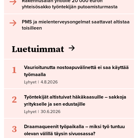
Rakennusalan yhtiölle 20 000 euron
yhteisösakko työntekijän putoamisturmasta
PMS ja mielenterveysongelmat saattavat altistaa
toisilleen
Luetuimmat
1
Vaurioitunutta nostoapuvälinettä ei saa käyttää
työmaalla
Lyhyet
|
4.8.2026
2
Työntekijät altistuivat häkäkaasuille – sakkoja
yritykselle ja sen edustajille
Lyhyet
|
30.6.2026
3
Draamaqueenit työpaikalla – miksi työ tuntuu
olevan välillä täysin sivuosassa?