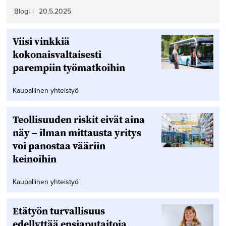
Blogi
|
20.5.2025
Viisi vinkkiä
kokonaisvaltaisesti
parempiin työmatkoihin
Kaupallinen yhteistyö
Teollisuuden riskit eivät aina
näy – ilman mittausta yritys
voi panostaa vääriin
keinoihin
Kaupallinen yhteistyö
Etätyön turvallisuus
edellyttää ensiaputaitoja