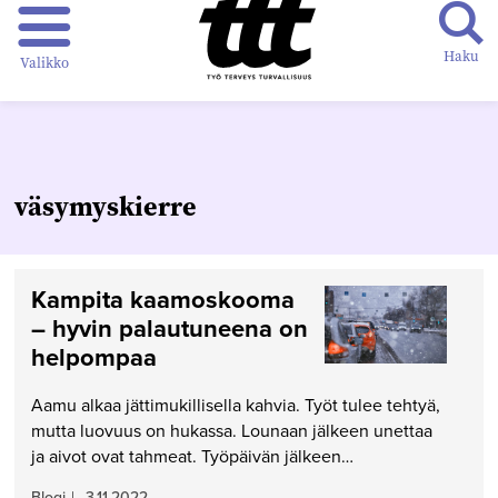
Haku
Valikko
väsymyskierre
Kampita kaamoskooma
– hyvin palautuneena on
helpompaa
Aamu alkaa jättimukillisella kahvia. Työt tulee tehtyä,
mutta luovuus on hukassa. Lounaan jälkeen unettaa
ja aivot ovat tahmeat. Työpäivän jälkeen…
Blogi
|
3.11.2022