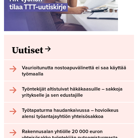
Uutiset
Vaurioitunutta nostoapuvälinettä ei saa käyttää
työmaalla
Työntekijät altistuivat häkäkaasuille – sakkoja
yritykselle ja sen edustajille
Työtapaturma haudankaivussa – hovioikeus
alensi työantajayhtiön yhteisösakkoa
Rakennusalan yhtiölle 20 000 euron
yhteisösakko työntekijän putoamisturmasta