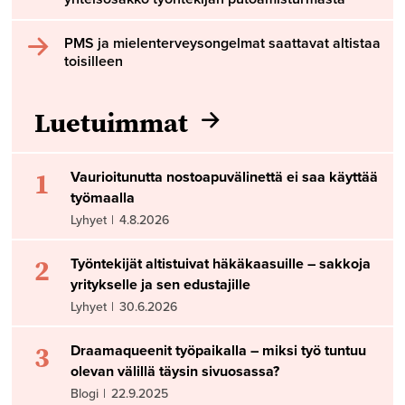
PMS ja mielenterveysongelmat saattavat altistaa
toisilleen
Luetuimmat
1
Vaurioitunutta nostoapuvälinettä ei saa käyttää
työmaalla
Lyhyet
|
4.8.2026
2
Työntekijät altistuivat häkäkaasuille – sakkoja
yritykselle ja sen edustajille
Lyhyet
|
30.6.2026
3
Draamaqueenit työpaikalla – miksi työ tuntuu
olevan välillä täysin sivuosassa?
Blogi
|
22.9.2025