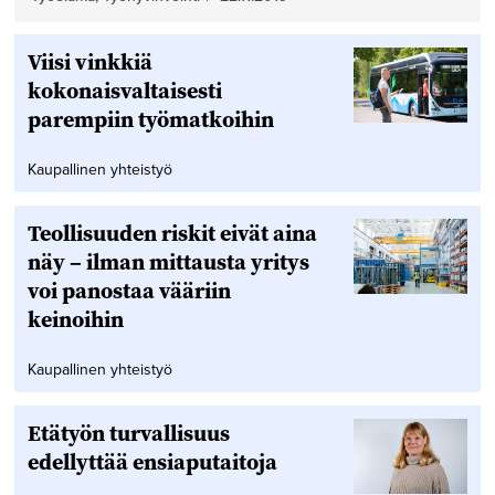
Viisi vinkkiä
kokonaisvaltaisesti
parempiin työmatkoihin
Kaupallinen yhteistyö
Teollisuuden riskit eivät aina
näy – ilman mittausta yritys
voi panostaa vääriin
keinoihin
Kaupallinen yhteistyö
Etätyön turvallisuus
edellyttää ensiaputaitoja