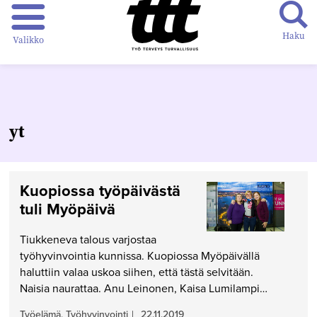
Haku
Valikko
yt
Kuopiossa työpäivästä
tuli Myöpäivä
Tiukkeneva talous varjostaa
työhyvinvointia kunnissa. Kuopiossa Myöpäivällä
haluttiin valaa uskoa siihen, että tästä selvitään.
Naisia naurattaa. Anu Leinonen, Kaisa Lumilampi…
Työelämä, Työhyvinvointi
|
22.11.2019