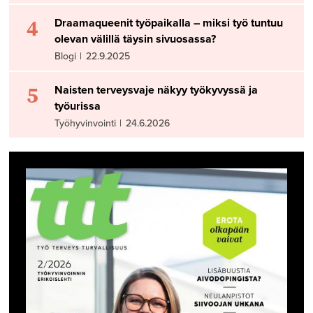
4
Draamaqueenit työpaikalla – miksi työ tuntuu
olevan välillä täysin sivuosassa?
Blogi
|
22.9.2025
5
Naisten terveysvaje näkyy työkyvyssä ja
työurissa
Työhyvinvointi
|
24.6.2026