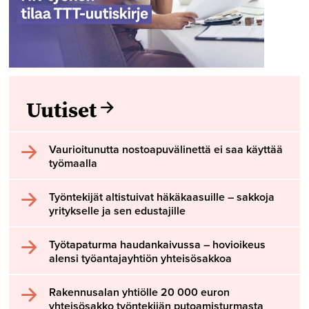
Uutiset
Vaurioitunutta nostoapuvälinettä ei saa käyttää
työmaalla
Työntekijät altistuivat häkäkaasuille – sakkoja
yritykselle ja sen edustajille
Työtapaturma haudankaivussa – hovioikeus
alensi työantajayhtiön yhteisösakkoa
Rakennusalan yhtiölle 20 000 euron
yhteisösakko työntekijän putoamisturmasta