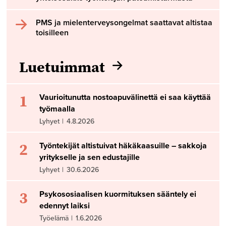
PMS ja mielenterveysongelmat saattavat altistaa
toisilleen
Luetuimmat
1
Vaurioitunutta nostoapuvälinettä ei saa käyttää
työmaalla
Lyhyet
|
4.8.2026
2
Työntekijät altistuivat häkäkaasuille – sakkoja
yritykselle ja sen edustajille
Lyhyet
|
30.6.2026
3
Psykososiaalisen kuormituksen sääntely ei
edennyt laiksi
Työelämä
|
1.6.2026