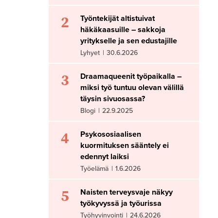
2
Työntekijät altistuivat
häkäkaasuille – sakkoja
yritykselle ja sen edustajille
Lyhyet
|
30.6.2026
3
Draamaqueenit työpaikalla –
miksi työ tuntuu olevan välillä
täysin sivuosassa?
Blogi
|
22.9.2025
4
Psykososiaalisen
kuormituksen sääntely ei
edennyt laiksi
Työelämä
|
1.6.2026
5
Naisten terveysvaje näkyy
työkyvyssä ja työurissa
Työhyvinvointi
|
24.6.2026