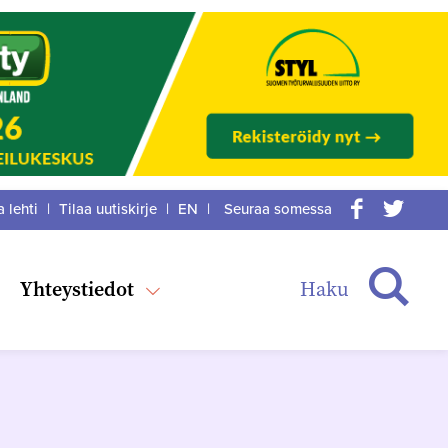
a lehti
|
Tilaa uutiskirje
|
EN
|
Seuraa somessa
acebook
itter
Haku
Yhteystiedot