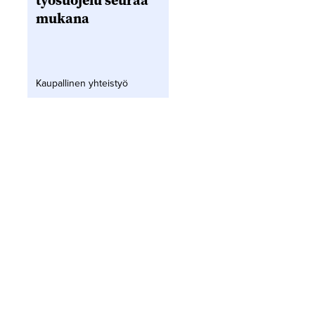
työsuojelu seuraa
mukana
Kaupallinen yhteistyö