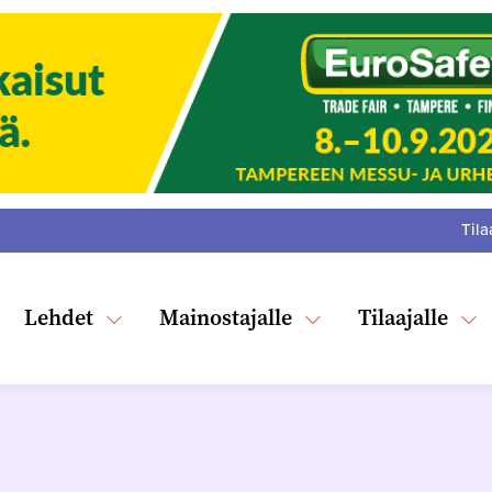
Tila
:
F
Tw
Lehdet
Mainostajalle
Tilaajalle