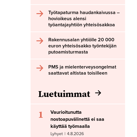
Työtapaturma haudankaivussa –
hovioikeus alensi
työantajayhtiön yhteisösakkoa
Rakennusalan yhtiölle 20 000
euron yhteisösakko työntekijän
putoamisturmasta
PMS ja mielenterveysongelmat
saattavat altistaa toisilleen
Luetuimmat
1
Vaurioitunutta
nostoapuvälinettä ei saa
käyttää työmaalla
Lyhyet
|
4.8.2026