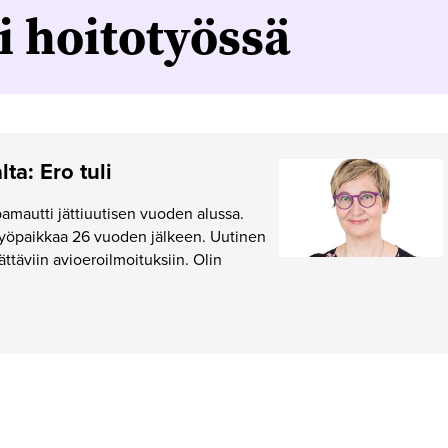
i hoitotyössä
lta: Ero tuli
autti jättiuutisen vuoden alussa.
työpaikkaa 26 vuoden jälkeen. Uutinen
lättäviin avioeroilmoituksiin. Olin