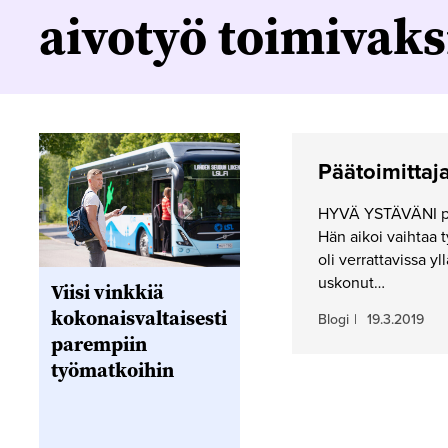
aivotyö toimivaks
Päätoimittaja
HYVÄ YSTÄVÄNI pam
Hän aikoi vaihtaa 
oli verrattavissa yl
uskonut…
Viisi vinkkiä
kokonaisvaltaisesti
Blogi
|
19.3.2019
parempiin
työmatkoihin