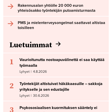
Rakennusalan yhtiölle 20 000 euron
yhteisösakko työntekijän putoamisturmasta
PMS ja mielenterveysongelmat saattavat altistaa
toisilleen
Luetuimmat
1
Vaurioitunutta nostoapuvälinettä ei saa käyttää
työmaalla
Lyhyet
|
4.8.2026
2
Työntekijät altistuivat häkäkaasuille – sakkoja
yritykselle ja sen edustajille
Lyhyet
|
30.6.2026
3
Psykososiaalisen kuormituksen sääntely ei