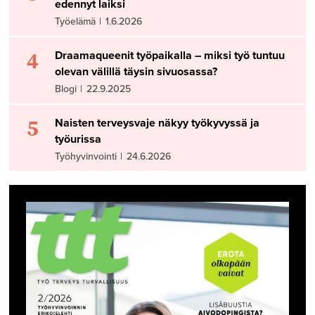
edennyt laiksi
Työelämä
|
1.6.2026
4
Draamaqueenit työpaikalla – miksi työ tuntuu
olevan välillä täysin sivuosassa?
Blogi
|
22.9.2025
5
Naisten terveysvaje näkyy työkyvyssä ja
työurissa
Työhyvinvointi
|
24.6.2026