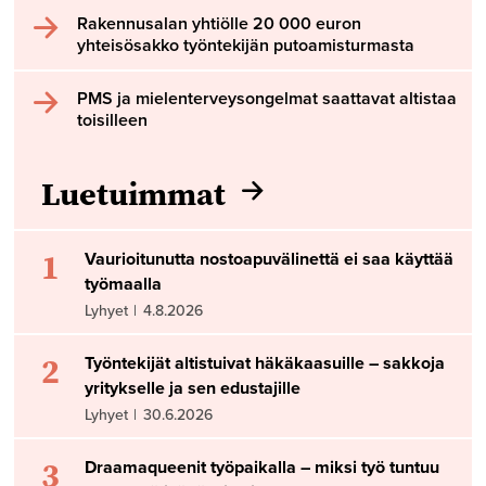
Rakennusalan yhtiölle 20 000 euron
yhteisösakko työntekijän putoamisturmasta
PMS ja mielenterveysongelmat saattavat altistaa
toisilleen
Luetuimmat
1
Vaurioitunutta nostoapuvälinettä ei saa käyttää
työmaalla
Lyhyet
|
4.8.2026
2
Työntekijät altistuivat häkäkaasuille – sakkoja
yritykselle ja sen edustajille
Lyhyet
|
30.6.2026
3
Draamaqueenit työpaikalla – miksi työ tuntuu