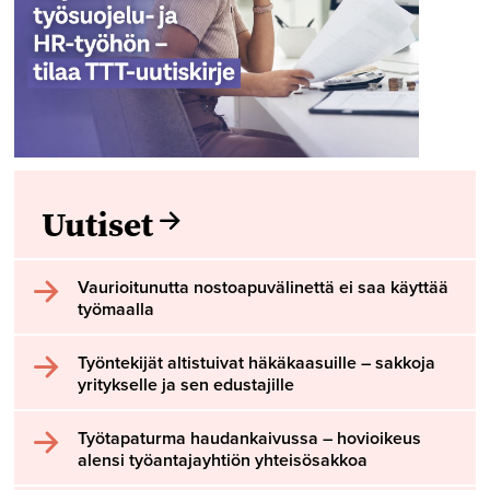
Uutiset
Vaurioitunutta nostoapuvälinettä ei saa käyttää
työmaalla
Työntekijät altistuivat häkäkaasuille – sakkoja
yritykselle ja sen edustajille
Työtapaturma haudankaivussa – hovioikeus
alensi työantajayhtiön yhteisösakkoa