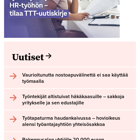
Uutiset
Vaurioitunutta nostoapuvälinettä ei saa käyttää
työmaalla
Työntekijät altistuivat häkäkaasuille – sakkoja
yritykselle ja sen edustajille
Työtapaturma haudankaivussa – hovioikeus
alensi työantajayhtiön yhteisösakkoa
Rakennusalan yhtiölle 20 000 euron