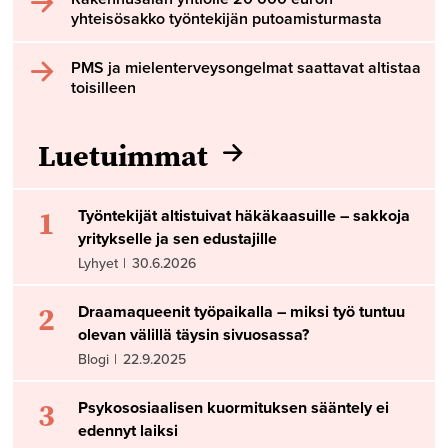
yhteisösakko työntekijän putoamisturmasta
PMS ja mielenterveysongelmat saattavat altistaa
toisilleen
Luetuimmat
1
Työntekijät altistuivat häkäkaasuille – sakkoja
yritykselle ja sen edustajille
Lyhyet
|
30.6.2026
2
Draamaqueenit työpaikalla – miksi työ tuntuu
olevan välillä täysin sivuosassa?
Blogi
|
22.9.2025
3
Psykososiaalisen kuormituksen sääntely ei
edennyt laiksi