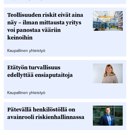
Teollisuuden riskit eivät aina
näy – ilman mittausta yritys
voi panostaa vääriin
keinoihin
Kaupallinen yhteistyö
Etätyön turvallisuus
edellyttää ensiaputaitoja
Kaupallinen yhteistyö
Pätevällä henkilöstöllä on
avainrooli riskienhallinnassa