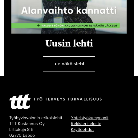
Uusin lehti
Lue näköislehti
Työhyvinvoinnin erikoislehti
Yhteistyökumppanit
TTT Kustannus Oy
Rekisteriseloste
Liittokuja 8 B
Käyttöehdot
02770 Espoo