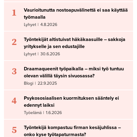
1
Vaurioitunutta nostoapuvälinettä ei saa käyttää
työmaalla
Lyhyet
|
4.8.2026
2
Työntekijät altistuivat häkäkaasuille – sakkoja
yritykselle ja sen edustajille
Lyhyet
|
30.6.2026
3
Draamaqueenit työpaikalla – miksi työ tuntuu
olevan välillä täysin sivuosassa?
Blogi
|
22.9.2025
4
Psykososiaalisen kuormituksen sääntely ei
edennyt laiksi
Työelämä
|
1.6.2026
5
Työntekijä kompastuu firman kesäjuhlissa –
onko kyse työtapaturmasta?