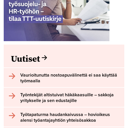
Uutiset
Vaurioitunutta nostoapuvälinettä ei saa käyttää
työmaalla
Työntekijät altistuivat häkäkaasuille – sakkoja
yritykselle ja sen edustajille
Työtapaturma haudankaivussa – hovioikeus
alensi työantajayhtiön yhteisösakkoa