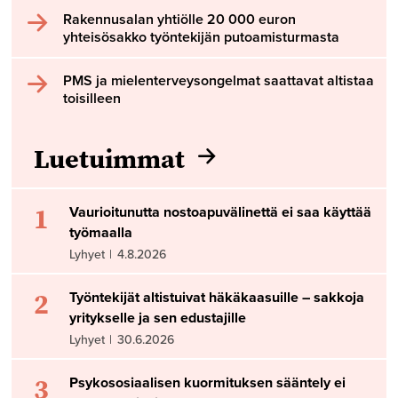
Rakennusalan yhtiölle 20 000 euron
yhteisösakko työntekijän putoamisturmasta
PMS ja mielenterveysongelmat saattavat altistaa
toisilleen
Luetuimmat
1
Vaurioitunutta nostoapuvälinettä ei saa käyttää
työmaalla
Lyhyet
|
4.8.2026
2
Työntekijät altistuivat häkäkaasuille – sakkoja
yritykselle ja sen edustajille
Lyhyet
|
30.6.2026
3
Psykososiaalisen kuormituksen sääntely ei