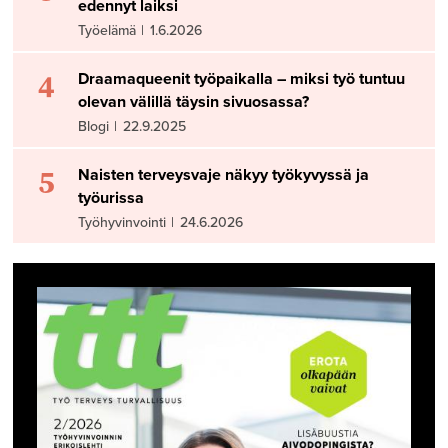
edennyt laiksi
Työelämä
|
1.6.2026
4
Draamaqueenit työpaikalla – miksi työ tuntuu
olevan välillä täysin sivuosassa?
Blogi
|
22.9.2025
5
Naisten terveysvaje näkyy työkyvyssä ja
työurissa
Työhyvinvointi
|
24.6.2026