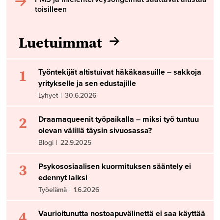
toisilleen
Luetuimmat
1
Työntekijät altistuivat häkäkaasuille – sakkoja
yritykselle ja sen edustajille
Lyhyet
|
30.6.2026
2
Draamaqueenit työpaikalla – miksi työ tuntuu
olevan välillä täysin sivuosassa?
Blogi
|
22.9.2025
3
Psykososiaalisen kuormituksen sääntely ei
edennyt laiksi
Työelämä
|
1.6.2026
4
Vaurioitunutta nostoapuvälinettä ei saa käyttää