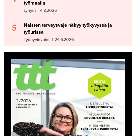
työmaalla
Lyhyet
|
4.8.2026
5
Naisten terveysvaje näkyy työkyvyssä ja
työurissa
Työhyvinvointi
|
24.6.2026