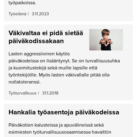
työpaikoissa.
Työelämä
|
3.11.2023
Väkivaltaa ei pidä sietää
päiväkodissakaan
Lasten aggressiivinen käytös
päiväkodeissa on lisääntynyt. Se on turvallisuusuhka
ja kuormitustekijä sekä muille lapsille että
työntekijöille. Myös lasten väkivallalle pitää olla
nollatoleranssi.
Työturvallisuus
|
31.1.2018
Hankalia työasentoja päiväkodeissa
Päiväkotien kalusteissa ja apuvälineissä sekä
esimiesten työturvallisuusosaamisessa havaittiin