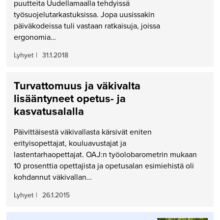
puutteita Uudellamaalla tehdyissä
työsuojelutarkastuksissa. Jopa uusissakin
päiväkodeissa tuli vastaan ratkaisuja, joissa
ergonomia…
Lyhyet
|
31.1.2018
Turvattomuus ja väkivalta
lisääntyneet opetus- ja
kasvatusalalla
Päivittäisestä väkivallasta kärsivät eniten
erityisopettajat, kouluavustajat ja
lastentarhaopettajat. OAJ:n työolobarometrin mukaan
10 prosenttia opettajista ja opetusalan esimiehistä oli
kohdannut väkivallan…
Lyhyet
|
26.1.2015