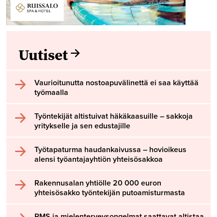
Uutiset
Vaurioitunutta nostoapuvälinettä ei saa käyttää
työmaalla
Työntekijät altistuivat häkäkaasuille – sakkoja
yritykselle ja sen edustajille
Työtapaturma haudankaivussa – hovioikeus
alensi työantajayhtiön yhteisösakkoa
Rakennusalan yhtiölle 20 000 euron
yhteisösakko työntekijän putoamisturmasta
PMS ja mielenterveysongelmat saattavat altistaa