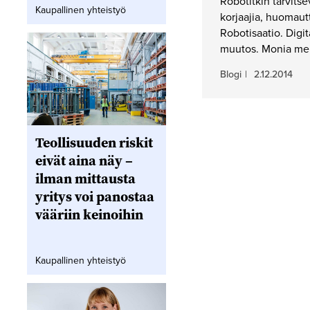
Robotitkin tarvitsev
Kaupallinen yhteistyö
korjaajia, huomaut
Robotisaatio. Digita
muutos. Monia mei
Blogi
|
2.12.2014
Teollisuuden riskit
eivät aina näy –
ilman mittausta
yritys voi panostaa
vääriin keinoihin
Kaupallinen yhteistyö