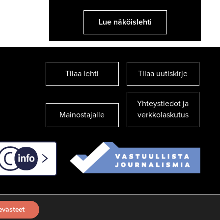
Lue näköislehti
Tilaa lehti
Tilaa uutiskirje
Yhteystiedot ja
Mainostajalle
verkkolaskutus
C-info
evästeet
TILAA UUTISKIRJE