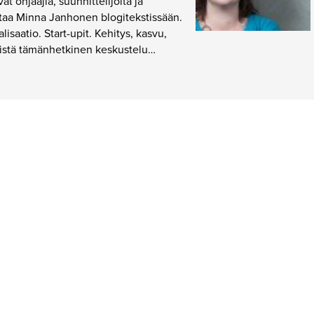
at ohjaajia, suunnittelijoita ja
taa Minna Janhonen blogitekstissään.
lisaatio. Start-upit. Kehitys, kasvu,
stä tämänhetkinen keskustelu…