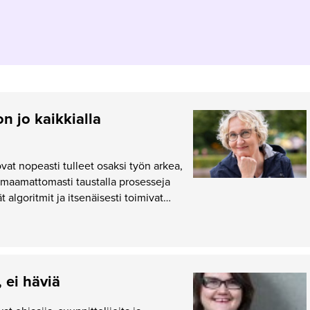
n jo kaikkialla
ovat nopeasti tulleet osaksi työn arkea,
maamattomasti taustalla prosesseja
 algoritmit ja itsenäisesti toimivat…
 ei häviä