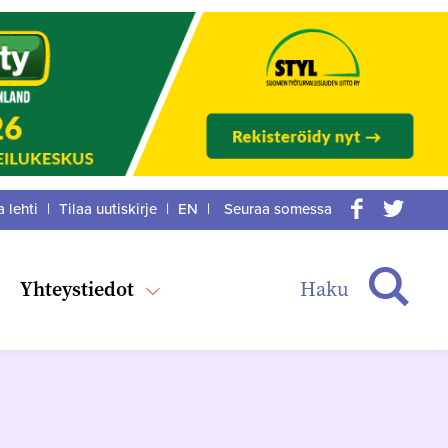
a lehti
|
Tilaa uutiskirje
|
EN
|
Seuraa somessa
acebook
itter
Haku
Yhteystiedot