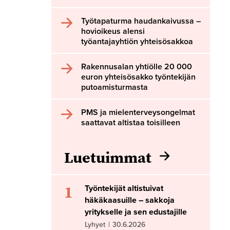
Työtapaturma haudankaivussa –
hovioikeus alensi
työantajayhtiön yhteisösakkoa
Rakennusalan yhtiölle 20 000
euron yhteisösakko työntekijän
putoamisturmasta
PMS ja mielenterveysongelmat
saattavat altistaa toisilleen
Luetuimmat
1
Työntekijät altistuivat
häkäkaasuille – sakkoja
yritykselle ja sen edustajille
Lyhyet
|
30.6.2026