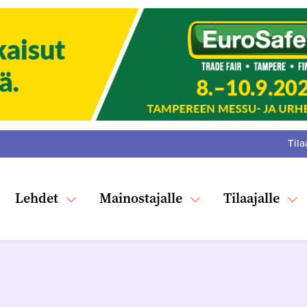
Tila
:
F
Tw
Lehdet
Mainostajalle
Tilaajalle