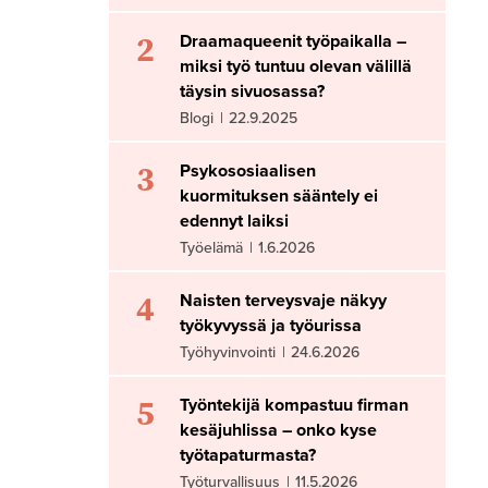
2
Draamaqueenit työpaikalla –
miksi työ tuntuu olevan välillä
täysin sivuosassa?
Blogi
|
22.9.2025
3
Psykososiaalisen
kuormituksen sääntely ei
edennyt laiksi
Työelämä
|
1.6.2026
4
Naisten terveysvaje näkyy
työkyvyssä ja työurissa
Työhyvinvointi
|
24.6.2026
5
Työntekijä kompastuu firman
kesäjuhlissa – onko kyse
työtapaturmasta?
Työturvallisuus
|
11.5.2026