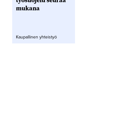
työsuojelu seuraa
mukana
Kaupallinen yhteistyö