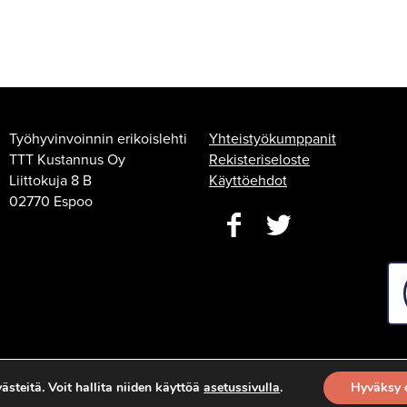
Työhyvinvoinnin erikoislehti
Yhteistyökumppanit
TTT Kustannus Oy
Rekisteriseloste
Liittokuja 8 B
Käyttöehdot
02770 Espoo
steitä. Voit hallita niiden käyttöä
asetussivulla
.
Hyväksy 