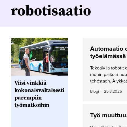
robotisaatio
Automaatio o
työelämässä
Tekoäly ja robotit 
monin paikoin huo
tehostaen. Älykkäät
Viisi vinkkiä
kokonaisvaltaisesti
Blogi
|
25.3.2025
parempiin
työmatkoihin
Työ muuttuu,