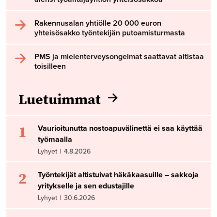
Rakennusalan yhtiölle 20 000 euron
yhteisösakko työntekijän putoamisturmasta
PMS ja mielenterveysongelmat saattavat altistaa
toisilleen
Luetuimmat
1
Vaurioitunutta nostoapuvälinettä ei saa käyttää
työmaalla
Lyhyet
|
4.8.2026
2
Työntekijät altistuivat häkäkaasuille – sakkoja
yritykselle ja sen edustajille
Lyhyet
|
30.6.2026