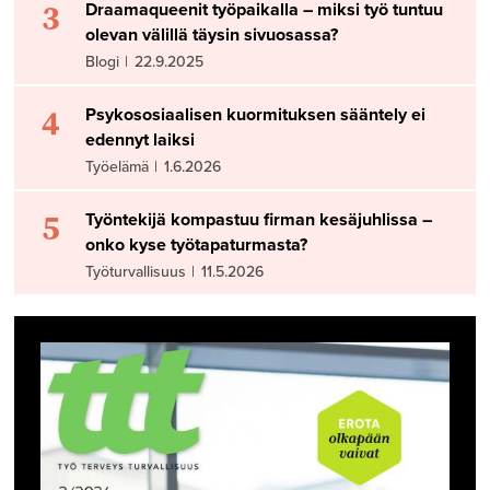
3
Draamaqueenit työpaikalla – miksi työ tuntuu
olevan välillä täysin sivuosassa?
Blogi
|
22.9.2025
4
Psykososiaalisen kuormituksen sääntely ei
edennyt laiksi
Työelämä
|
1.6.2026
5
Työntekijä kompastuu firman kesäjuhlissa –
onko kyse työtapaturmasta?
Työturvallisuus
|
11.5.2026