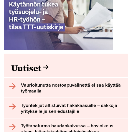
Uutiset
Vaurioitunutta nostoapuvälinettä ei saa käyttää
työmaalla
Työntekijät altistuivat häkäkaasuille – sakkoja
yritykselle ja sen edustajille
Työtapaturma haudankaivussa – hovioikeus
alensi työantajayhtiön yhteisösakkoa