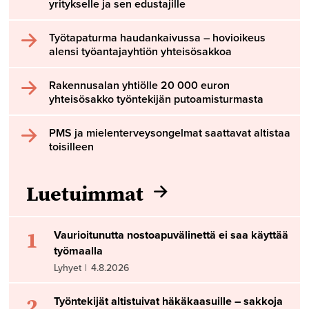
yritykselle ja sen edustajille
Työtapaturma haudankaivussa – hovioikeus
alensi työantajayhtiön yhteisösakkoa
Rakennusalan yhtiölle 20 000 euron
yhteisösakko työntekijän putoamisturmasta
PMS ja mielenterveysongelmat saattavat altistaa
toisilleen
Luetuimmat
1
Vaurioitunutta nostoapuvälinettä ei saa käyttää
työmaalla
Lyhyet
|
4.8.2026
2
Työntekijät altistuivat häkäkaasuille – sakkoja