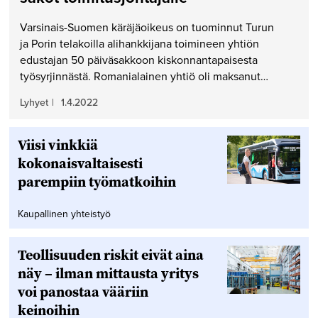
Varsinais-Suomen käräjäoikeus on tuominnut Turun
ja Porin telakoilla alihankkijana toimineen yhtiön
edustajan 50 päiväsakkoon kiskonnantapaisesta
työsyrjinnästä. Romanialainen yhtiö oli maksanut…
Lyhyet
|
1.4.2022
Viisi vinkkiä
kokonaisvaltaisesti
parempiin työmatkoihin
Kaupallinen yhteistyö
Teollisuuden riskit eivät aina
näy – ilman mittausta yritys
voi panostaa vääriin
keinoihin