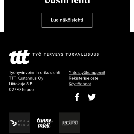
Uusin lehti
Lue näköislehti
Työhyvinvoinnin erikoislehti
Yhteistyökumppanit
TTT Kustannus Oy
Rekisteriseloste
Liittokuja 8 B
Käyttöehdot
02770 Espoo