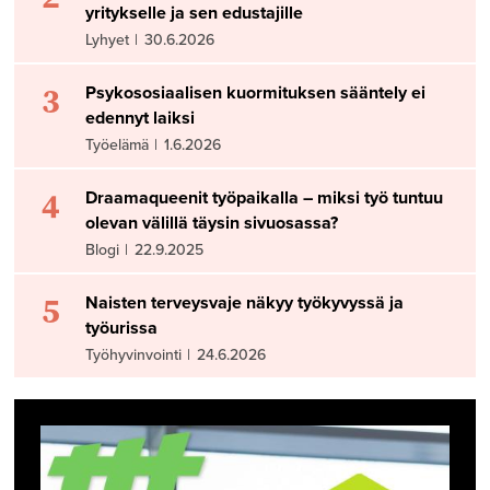
yritykselle ja sen edustajille
Lyhyet
|
30.6.2026
3
Psykososiaalisen kuormituksen sääntely ei
edennyt laiksi
Työelämä
|
1.6.2026
4
Draamaqueenit työpaikalla – miksi työ tuntuu
olevan välillä täysin sivuosassa?
Blogi
|
22.9.2025
5
Naisten terveysvaje näkyy työkyvyssä ja
työurissa
Työhyvinvointi
|
24.6.2026