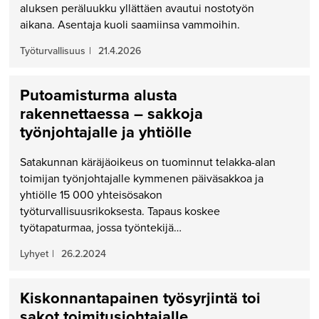
aluksen peräluukku yllättäen avautui nostotyön
aikana. Asentaja kuoli saamiinsa vammoihin.
Työturvallisuus
|
21.4.2026
Putoamisturma alusta
rakennettaessa – sakkoja
työnjohtajalle ja yhtiölle
Satakunnan käräjäoikeus on tuominnut telakka-alan
toimijan työnjohtajalle kymmenen päiväsakkoa ja
yhtiölle 15 000 yhteisösakon
työturvallisuusrikoksesta. Tapaus koskee
työtapaturmaa, jossa työntekijä…
Lyhyet
|
26.2.2024
Kiskonnantapainen työsyrjintä toi
sakot toimitusjohtajalle