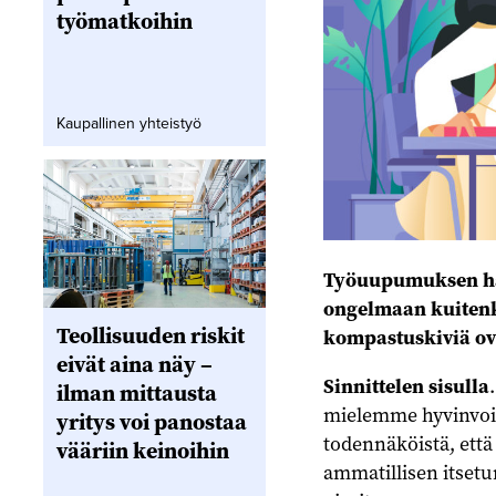
työmatkoihin
Kaupallinen yhteistyö
Työuupumuksen häl
ongelmaan kuitenki
Teollisuuden riskit
kompastuskiviä ov
eivät aina näy –
Sinnittelen sisulla
ilman mittausta
mielemme hyvinvoin
yritys voi panostaa
todennäköistä, ett
vääriin keinoihin
ammatillisen itset