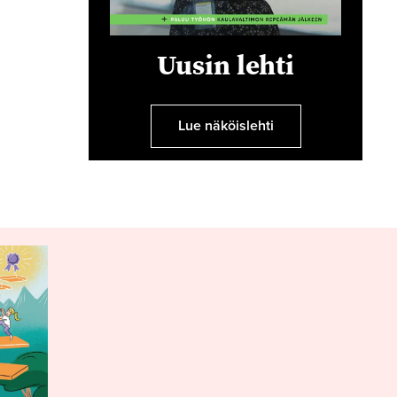
Uusin lehti
Lue näköislehti