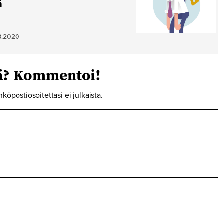
ä
8.2020
tä? Kommentoi!
hköpostiosoitettasi ei julkaista.