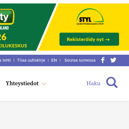
a lehti
|
Tilaa uutiskirje
|
EN
|
Seuraa somessa
acebook
itter
Haku
Yhteystiedot