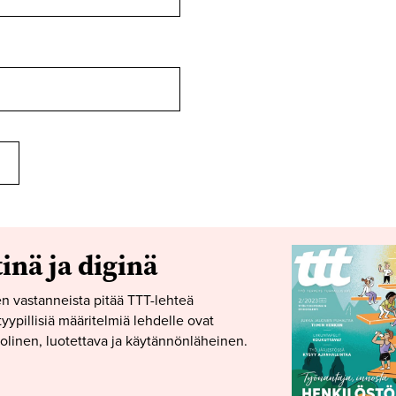
tinä ja diginä
n vastanneista pitää TTT-lehteä
yypillisiä määritelmiä lehdelle ovat
linen, luotettava ja käytännönläheinen.