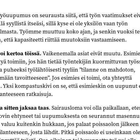
Työuupumus on seurausta siitä, että työn vaatimukset ei
ä syyllistä itseäsi, sillä kyse ei ole yksilön vaan työn
lmasta. Työmme muuttuu koko ajan, ja senkin vuoksi te
n, että kapasiteetti riittää muutoksiin vastaamiseen.
i kertoa töissä.
Vaikenemalla asiat eivät muutu. Esimie
tyä toimiin, jos hän tietää työntekijän kuormittuvan työ
sia puheeksi työlähtöisesti tyyliin ”tilanne on mahdoton,
än tavoitteeseen”. Jos esimies ei toimi, ota yhteyttä
 Yksi kompastuskivi on se, että esimieskin on uupunut 
anteeseen ratkaisuja.
a sitten jaksaa taas
. Sairausloma voi olla paikallaan, et
 kovin ehtyneet tai uupumuksesta on seurannut masennus
valuu kuitenkin hukkaan, jos palaat poissaolon jälkeen
lanteeseen, josta lähdit. Pitkä poissaolo ei useinkaan ol