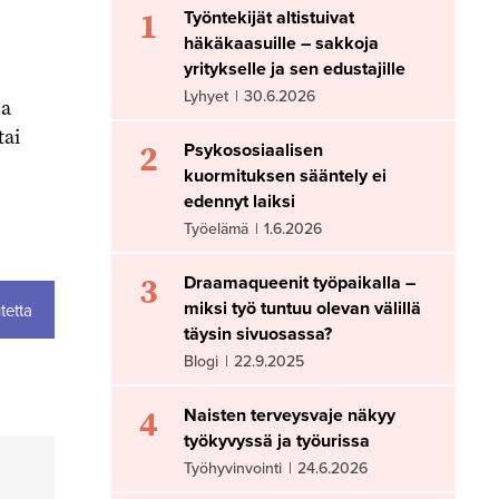
1
Työntekijät altistuivat
häkäkaasuille – sakkoja
yritykselle ja sen edustajille
Lyhyet
|
30.6.2026
sa
tai
2
Psykososiaalisen
kuormituksen sääntely ei
edennyt laiksi
Työelämä
|
1.6.2026
3
Draamaqueenit työpaikalla –
miksi työ tuntuu olevan välillä
tetta
täysin sivuosassa?
Blogi
|
22.9.2025
4
Naisten terveysvaje näkyy
työkyvyssä ja työurissa
Työhyvinvointi
|
24.6.2026