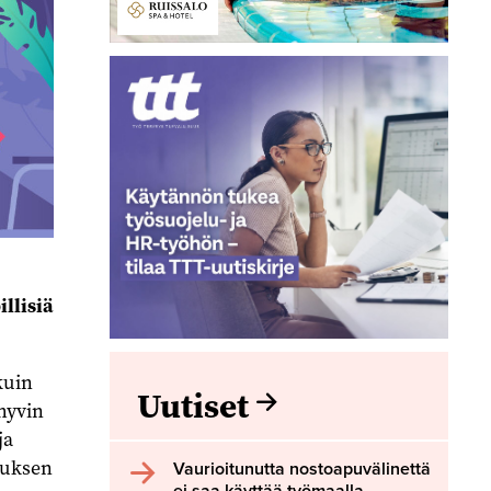
llisiä
kuin
Uutiset
hyvin
ja
muksen
Vaurioitunutta nostoapuvälinettä
ei saa käyttää työmaalla