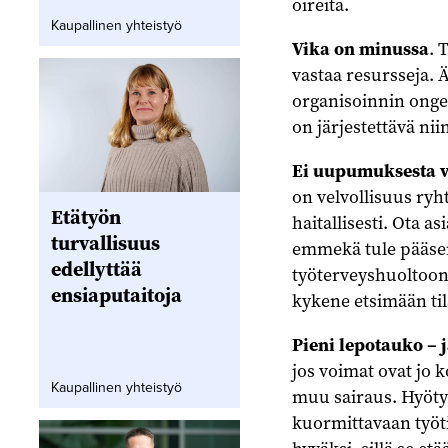
oireita.
Kaupallinen yhteistyö
Vika on minussa
. 
vastaa resursseja. Äl
organisoinnin onge
on järjestettävä nii
Ei uupumuksesta vo
on velvollisuus ryh
Etätyön
haitallisesti. Ota a
turvallisuus
emmekä tule pääsemä
edellyttää
työterveyshuoltoon.
ensiaputaitoja
kykene etsimään til
Pieni lepotauko – j
jos voimat ovat jo
Kaupallinen yhteistyö
muu sairaus. Hyöty 
kuormittavaan työti