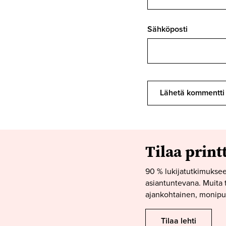
Sähköposti
Tilaa print
90 % lukijatutkimuksee
asiantuntevana. Muita t
ajankohtainen, monipuo
Tilaa lehti