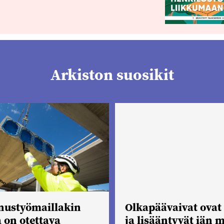
Arkiston suosikit
nustyömaillakin
Olkapäävaivat ovat 
 on otettava
ja lisääntyvät iän 