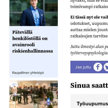
hyväksi, sillä se et
toimivampi ratkais
Ei tässä nyt ole va
odotukset, uupumus 
auttaa mielen jousta
Pätevällä
ratkaisujen tarvits
henkilöstöllä on
avainrooli
Juttu ilmestyi alun p
riskienhallinnassa
työterveyspsykologia
Jaa juttu
Kaupallinen yhteistyö
Jaa
J
Sinua saatt
Työuupumus e