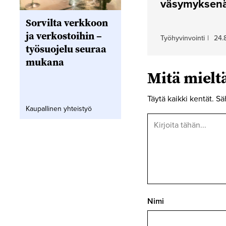
väsymyksen
Sorvilta verkkoon
ja verkostoihin –
Työhyvinvointi
|
24.
työsuojelu seuraa
mukana
Mitä miel
Täytä kaikki kentät. Sä
Kaupallinen yhteistyö
Nimi