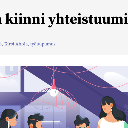
kiinni yhteistuum
ö
,
Kirsi Ahola
,
työuupumus