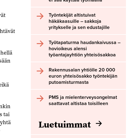
vät
Työntekijät altistuivat
häkäkaasuille – sakkoja
yritykselle ja sen edustajille
htävät
Työtapaturma haudankaivussa –
hovioikeus alensi
hellä
työantajayhtiön yhteisösakkoa
ssään
Rakennusalan yhtiölle 20 000
euron yhteisösakko työntekijän
putoamisturmasta
eikä
PMS ja mielenterveysongelmat
saattavat altistaa toisilleen
enkin
 tai
Luetuimmat
 yhtä
e