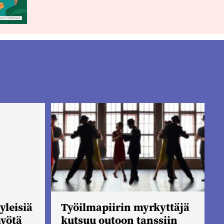
yleisiä
Työilmapiirin myrkyttäjä
myötä
kutsuu outoon tanssiin