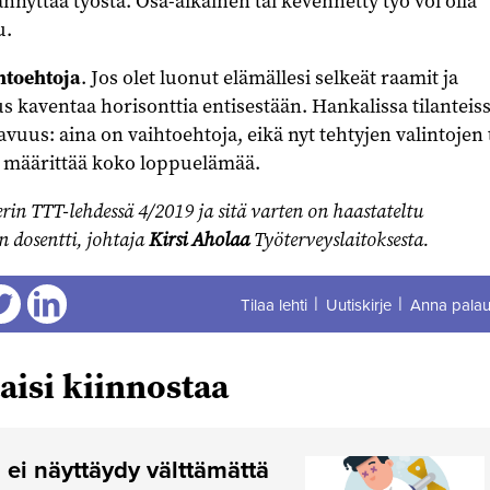
äännyttää työstä. Osa-aikainen tai kevennetty työ voi olla
u.
ihtoehtoja
. Jos olet luonut elämällesi selkeät raamit ja
kaventaa horisonttia entisestään. Hankalissa tilanteis
vuus: aina on vaihtoehtoja, eikä nyt tehtyjen valintojen 
e määrittää koko loppuelämää.
erin TTT-lehdessä 4/2019 ja sitä varten on haastateltu
n dosentti, johtaja
Kirsi Aholaa
Työterveyslaitoksesta.
Tilaa lehti
Uutiskirje
Anna palau
aa
Jaa
aisi kiinnostaa
i näyttäydy välttämättä