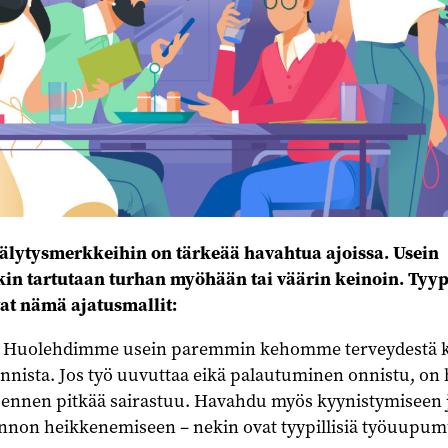
ytysmerkkeihin on tärkeää havahtua ajoissa. Usein
n tartutaan turhan myöhään tai väärin keinoin. Tyypi
at nämä ajatusmallit:
. Huolehdimme usein paremmin kehomme terveydestä 
nista. Jos työ uuvuttaa eikä palautuminen onnistu, on 
ä ennen pitkää sairastuu. Havahdu myös kyynistymiseen 
unnon heikkenemiseen – nekin ovat tyypillisiä työuupu