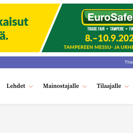
Tila
:
F
Tw
Lehdet
Mainostajalle
Tilaajalle