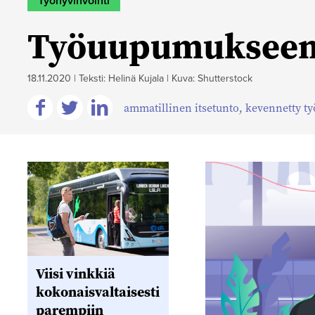
Työhyvinvointi
Työuupumuk­seen 
18.11.2020
|
Teksti: Helinä Kujala
|
Kuva: Shutterstock
ammatillinen itsetunto
,
kevennetty ty
Jaa
Jaa
Jaa
Facebookissa
Twitterissä
Linkedinissä
Viisi vinkkiä
kokonaisvaltaisesti
parempiin