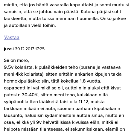
mietin, että jos häntä vasaralla kopauttaisi ja sormi murtuisi
sanoisin, että se johtuu vain päästä. Kotona pärjäsi suht
lääkkeettä, mutta töissä mennään huumeilla. Onko järkee
ja autoillaan vielä töihin.
Vastaa
jussi
30.12.2017 17:25
Se on moro,
9.5v kolarista, kipulääkkeiden teho (burana ja vastaava
meni 4kk kolarista), sitten erittäin ankarien kipujen takia
hermokipulääkkeisiin, tätä kokeilua 1.8 vuotta,
capapenttiini vai mikä se oli, auttoi niin aluksi että kivut
putosi n.30-40%, sitten meni teho, kaikkiaan niitä
syöpäpotilaitten lääkkeitä taisi olla 11-12, muista
tarkkaan,mikään ei auta, suomen parhaan kipulääkärin
lausunto, haluaisin sydämmestäni auttaa sinua, mutta en
osaa, elikkä yli 9v helvetillisissä kivuissa elän, mitkä ei
helpota missään tilanteessa, ei sekunniksikaan, elämä on