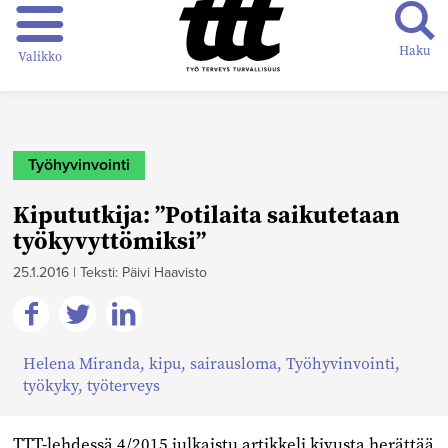
Haku
Valikko
Työhyvinvointi
Kipututkija: ”Potilaita saikutetaan
työkyvyttömiksi”
25.1.2016
|
Teksti: Päivi Haavisto
Jaa
Jaa
Jaa
Helena Miranda
,
kipu
,
sairausloma
,
Työhyvinvointi
,
Facebookissa
Twitterissä
Linkedinissä
työkyky
,
työterveys
TTT-lehdessä 4/2015 julkaistu artikkeli kivusta herättää