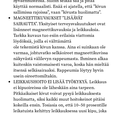
hyväennusteisia. Silloin selkää saa ja pitää
käyttää normaalisti. Enää ei ajatella, että ”kivun
sallimissa rajoissa”, vaan ”kivusta huolimatta”.
MAGNEETTIKUVAUKSET ”LISÄÄVÄT
SAIRAUTTA”. Yksityiset terveysvakuutukset ovat
lisänneet magneettikuvauksia ja leikkauksia.
Tarkka kuvaus tuo esiin erilaisia viattomia
löydöksiä, joilla ei välttämättä
ole tekemistä kivun kanssa. Aina ei suinkaan ole
varmaa, johtuvatko selkäoireet magneettikuvissa
näkyvästä välilevyn rappeumasta. Ihminen alkaa
kuitenkin vaistomaisesti varoa, koska hän mieltää
itsensä selkäsairaaksi. Rappeumia löytyy hyvin
usein oireettomiltakin.
LEIKKAUSHOITO EI LISÄÄ TYÖKYKYÄ. Leikkaus
ei kipuoireissa ole läheskään aina tarpeen.
Pitkäaikaiset kivut voivat pysyä leikkauksesta
huolimatta, siksi kaikki muut hoitokeinot pitäisi
kokeilla ensin. Tosiasia on, että 10–50 prosentille
leikatuista kehittyy leikkauksessa uusi kipu, joka