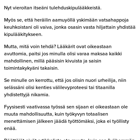
Nyt vieroitan itseäni tulehduskipulääkkeistä.
Myös se, että heräilin aamuyöllä yskimään vatsahappoja
keuhkoistani oli vaiva, jonka osasin vasta hiljattain yhdistää
kipulääkitykseen.
Mutta, mitä voin tehdä? Lääkärit ovat oikeastaan
avuttomia, paitsi jos minulla olisi varaa maksaa kaikki
mahdollinen, millä pääsisin kivuista ja saisin
toimintakykyäni takaisin.
Se minulle on kerrottu, että jos olisin nuori urheilija, niin
selässäni olisi kenties välilevyproteesi tai titaanilla
yhdistettyjä nikamia.
Fyysisesti vaativassa työssä sen sijaan ei oikeastaan ole
muuta mahdollisuutta, kuin työkyvyn totaalisen
menettämisen jälkeen jäädä työttömäksi, joka ei työllisty
enää.