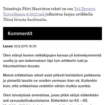
Toimittaja Päivi Haaviston teksti on osa
Työ Terveys
Turvallisuus 4/2015:ssä
julkaistua laajaa artikkelia
Töissä kivusta huolimatta
.
Kommentit
Lasse
26.8.2015 16:39
Olen elänyt kovien selkäkipujen kanssa yli kolmekymmentä
vuotta ja sen kokemuksen läpi luin artikkelin tuki-ja
liikuntaelinten kivusta.
Monet artikkelissa olleet asiat pitävät kohdallani paikkansa
ja yleisellä tasolla ne ovatkin varmaan ihan ok. Kuitenkin
koin, että artikkelissa vedettiin vähän mutkia suoriksi.
Olen laivatyössä ammatissa, jossa pitää säilyä eläkeikään
asti savusukelluskuntoisena. Eläkeikäni on 63 – 65.