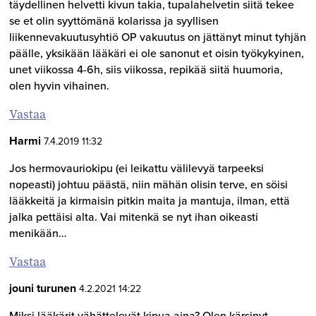
täydellinen helvetti kivun takia, tupalahelvetin siitä tekee
se et olin syyttömänä kolarissa ja syyllisen
liikennevakuutusyhtiö OP vakuutus on jättänyt minut tyhjän
päälle, yksikään lääkäri ei ole sanonut et oisin työkykyinen,
unet viikossa 4-6h, siis viikossa, repikää siitä huumoria,
olen hyvin vihainen.
Vastaa
Harmi
7.4.2019 11:32
Jos hermovauriokipu (ei leikattu välilevyä tarpeeksi
nopeasti) johtuu päästä, niin mähän olisin terve, en söisi
lääkkeitä ja kirmaisin pitkin maita ja mantuja, ilman, että
jalka pettäisi alta. Vai mitenkä se nyt ihan oikeasti
menikään…
Vastaa
jouni turunen
4.2.2021 14:22