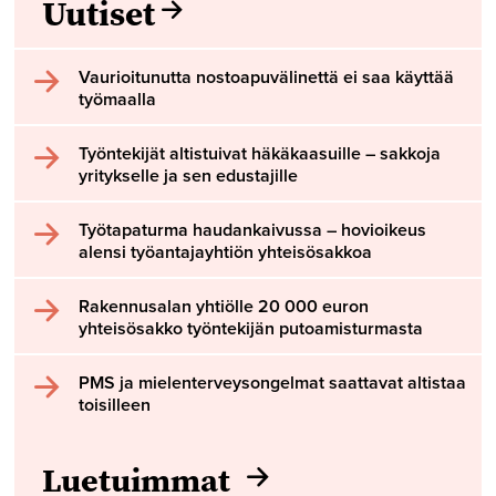
Uutiset
Vaurioitunutta nostoapuvälinettä ei saa käyttää
työmaalla
Työntekijät altistuivat häkäkaasuille – sakkoja
yritykselle ja sen edustajille
Työtapaturma haudankaivussa – hovioikeus
alensi työantajayhtiön yhteisösakkoa
Rakennusalan yhtiölle 20 000 euron
yhteisösakko työntekijän putoamisturmasta
PMS ja mielenterveysongelmat saattavat altistaa
toisilleen
Luetuimmat