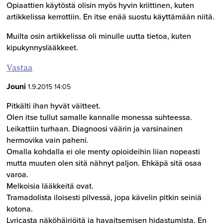
Opiaattien käytöstä olisin myös hyvin kriittinen, kuten
artikkelissa kerrottiin. En itse enää suostu käyttämään niitä.
Muilta osin artikkelissa oli minulle uutta tietoa, kuten
kipukynnyslääkkeet.
Vastaa
Jouni
1.9.2015 14:05
Pitkälti ihan hyvät väitteet.
Olen itse tullut samalle kannalle monessa suhteessa.
Leikattiin turhaan. Diagnoosi väärin ja varsinainen
hermovika vain paheni.
Omalla kohdalla ei ole menty opioideihin liian nopeasti
mutta muuten olen sitä nähnyt paljon. Ehkäpä sitä osaa
varoa.
Melkoisia lääkkeitä ovat.
Tramadolista iloisesti pilvessä, jopa kävelin pitkin seiniä
kotona.
Lyricasta näköhäiriöitä ja havaitsemisen hidastumista. En