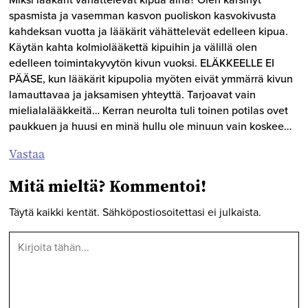
Miksi lääkärit vähättelevät kipua aina? Olen kärsinyt
spasmista ja vasemman kasvon puoliskon kasvokivusta
kahdeksan vuotta ja lääkärit vähättelevät edelleen kipua.
Käytän kahta kolmiolääkettä kipuihin ja välillä olen
edelleen toimintakyvytön kivun vuoksi. ELÄKKEELLE EI
PÄÄSE, kun lääkärit kipupolia myöten eivät ymmärrä kivun
lamauttavaa ja jaksamisen yhteyttä. Tarjoavat vain
mielialalääkkeitä… Kerran neurolta tuli toinen potilas ovet
paukkuen ja huusi en minä hullu ole minuun vain koskee…
Vastaa
Mitä mieltä? Kommentoi!
Täytä kaikki kentät. Sähköpostiosoitettasi ei julkaista.