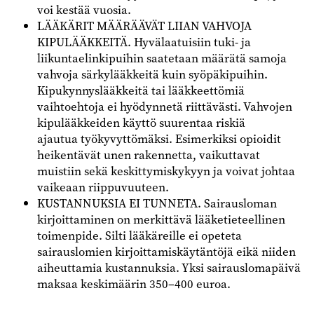
voi kestää vuosia.
LÄÄKÄRIT MÄÄRÄÄVÄT LIIAN VAHVOJA
KIPULÄÄKKEITÄ. Hyvälaatuisiin tuki- ja
liikuntaelinkipuihin saatetaan määrätä samoja
vahvoja särkylääkkeitä kuin syöpäkipuihin.
Kipukynnyslääkkeitä tai lääkkeettömiä
vaihtoehtoja ei hyödynnetä riittävästi. Vahvojen
kipulääkkeiden käyttö suurentaa riskiä
ajautua työkyvyttömäksi. Esimerkiksi opioidit
heikentävät unen rakennetta, vaikuttavat
muistiin sekä keskittymiskykyyn ja voivat johtaa
vaikeaan riippuvuuteen.
KUSTANNUKSIA EI TUNNETA. Sairausloman
kirjoittaminen on merkittävä lääketieteellinen
toimenpide. Silti lääkäreille ei opeteta
sairauslomien kirjoittamiskäytäntöjä eikä niiden
aiheuttamia kustannuksia. Yksi sairauslomapäivä
maksaa keskimäärin 350–400 euroa.