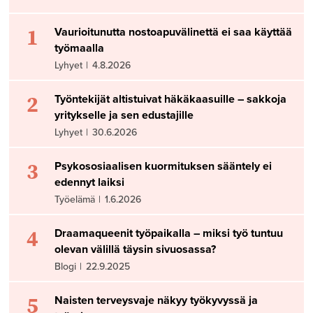
1
Vaurioitunutta nostoapuvälinettä ei saa käyttää
työmaalla
Lyhyet
|
4.8.2026
2
Työntekijät altistuivat häkäkaasuille – sakkoja
yritykselle ja sen edustajille
Lyhyet
|
30.6.2026
3
Psykososiaalisen kuormituksen sääntely ei
edennyt laiksi
Työelämä
|
1.6.2026
4
Draamaqueenit työpaikalla – miksi työ tuntuu
olevan välillä täysin sivuosassa?
Blogi
|
22.9.2025
5
Naisten terveysvaje näkyy työkyvyssä ja