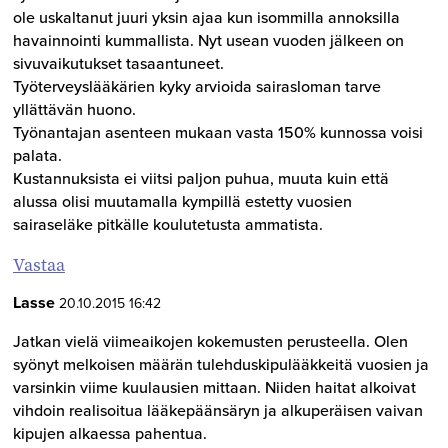
ole uskaltanut juuri yksin ajaa kun isommilla annoksilla
havainnointi kummallista. Nyt usean vuoden jälkeen on
sivuvaikutukset tasaantuneet.
Työterveyslääkärien kyky arvioida sairasloman tarve
yllättävän huono.
Työnantajan asenteen mukaan vasta 150% kunnossa voisi
palata.
Kustannuksista ei viitsi paljon puhua, muuta kuin että
alussa olisi muutamalla kympillä estetty vuosien
sairaseläke pitkälle koulutetusta ammatista.
Vastaa
Lasse
20.10.2015 16:42
Jatkan vielä viimeaikojen kokemusten perusteella. Olen
syönyt melkoisen määrän tulehduskipulääkkeitä vuosien ja
varsinkin viime kuulausien mittaan. Niiden haitat alkoivat
vihdoin realisoitua lääkepäänsäryn ja alkuperäisen vaivan
kipujen alkaessa pahentua.