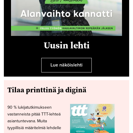
Uusin lehti
Lue näköislehti
Tilaa printtinä ja diginä
90 % lukijatutkimukseen
vastanneista pitää TTT-lehteä
asiantuntevana. Muita
tyypillisiä määritelmiä lehdelle