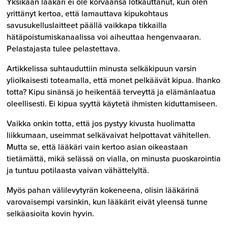
Yksikään lääkäri ei ole korvaansa lotkauttanut, kun olen
yrittänyt kertoa, että lamauttava kipukohtaus
savusukelluslaitteet päällä vaikkapa tikkailla
hätäpoistumiskanaalissa voi aiheuttaa hengenvaaran.
Pelastajasta tulee pelastettava.
Artikkelissa suhtauduttiin minusta selkäkipuun varsin
yliolkaisesti toteamalla, että monet pelkäävät kipua. Ihanko
totta? Kipu sinänsä jo heikentää terveyttä ja elämänlaatua
oleellisesti. Ei kipua syyttä käytetä ihmisten kiduttamiseen.
Vaikka onkin totta, että jos pystyy kivusta huolimatta
liikkumaan, useimmat selkävaivat helpottavat vähitellen.
Mutta se, että lääkäri vain kertoo asian oikeastaan
tietämättä, mikä selässä on vialla, on minusta puoskarointia
ja tuntuu potilaasta vaivan vähättelyltä.
Myös pahan välilevytyrän kokeneena, olisin lääkärinä
varovaisempi varsinkin, kun lääkärit eivät yleensä tunne
selkäasioita kovin hyvin.