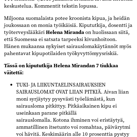
keskustelua. Kommentit tekstin lopussa.
Miljoona suomalaista potee kroonista kipua, ja heidän
joukossaan on monia työikäisiä. Kipututkija, dosentti ja
työterveyslääkäri
Helena Miranda
on huolissaan siitä,
että Suomessa ei satsata tarpeeksi kivunhoitoon.
Hänen mukaansa nykyiset sairauslomakäytännöt myös
pahentavat kipupotilaiden työkyvyttömyysriskiä.
Tässä on kipututkija Helena Mirandan 7 tiukkaa
väitettä:
TUKI- JA LIIKUNTAELINSAIRAUKSIEN
SAIRAUSLOMAT OVAT LIIAN PITKIÄ. Aivan liian
moni syrjäytyy pysyvästi työelämästä, kun
sairausloma pitkittyy. Pitkäaikainen kipu ei
useinkaan parane pitkällä
sairauslomalla. Kotona ihminen voi eristäytyä,
ammatillinen itsetunto voi romahtaa, päivärytmi
voi hävitä. Keskimäärin alle 10 prosenttia pystyy