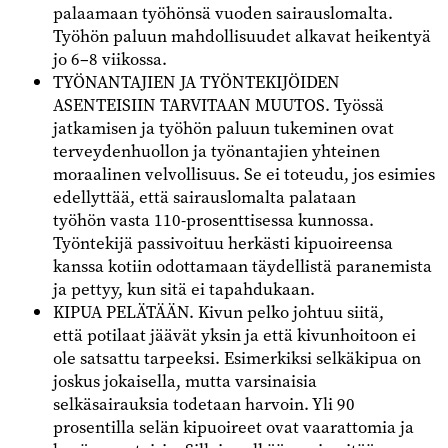
palaamaan työhönsä vuoden sairauslomalta.
Työhön paluun mahdollisuudet alkavat heikentyä
jo 6–8 viikossa.
TYÖNANTAJIEN JA TYÖNTEKIJÖIDEN
ASENTEISIIN TARVITAAN MUUTOS. Työssä
jatkamisen ja työhön paluun tukeminen ovat
terveydenhuollon ja työnantajien yhteinen
moraalinen velvollisuus. Se ei toteudu, jos esimies
edellyttää, että sairauslomalta palataan
työhön vasta 110-prosenttisessa kunnossa.
Työntekijä passivoituu herkästi kipuoireensa
kanssa kotiin odottamaan täydellistä paranemista
ja pettyy, kun sitä ei tapahdukaan.
KIPUA PELÄTÄÄN. Kivun pelko johtuu siitä,
että potilaat jäävät yksin ja että kivunhoitoon ei
ole satsattu tarpeeksi. Esimerkiksi selkäkipua on
joskus jokaisella, mutta varsinaisia
selkäsairauksia todetaan harvoin. Yli 90
prosentilla selän kipuoireet ovat vaarattomia ja