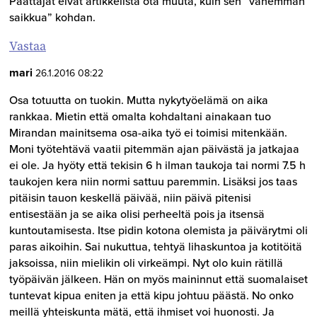
Päättäjät eivät artikkelista ota muuta, kuin sen ”vähemmän
saikkua” kohdan.
Vastaa
mari
26.1.2016 08:22
Osa totuutta on tuokin. Mutta nykytyöelämä on aika
rankkaa. Mietin että omalta kohdaltani ainakaan tuo
Mirandan mainitsema osa-aika työ ei toimisi mitenkään.
Moni työtehtävä vaatii pitemmän ajan päivästä ja jatkajaa
ei ole. Ja hyöty että tekisin 6 h ilman taukoja tai normi 7.5 h
taukojen kera niin normi sattuu paremmin. Lisäksi jos taas
pitäisin tauon keskellä päivää, niin päivä pitenisi
entisestään ja se aika olisi perheeltä pois ja itsensä
kuntoutamisesta. Itse pidin kotona olemista ja päivärytmi oli
paras aikoihin. Sai nukuttua, tehtyä lihaskuntoa ja kotitöitä
jaksoissa, niin mielikin oli virkeämpi. Nyt olo kuin rätillä
työpäivän jälkeen. Hän on myös maininnut että suomalaiset
tuntevat kipua eniten ja että kipu johtuu päästä. No onko
meillä yhteiskunta mätä, että ihmiset voi huonosti. Ja