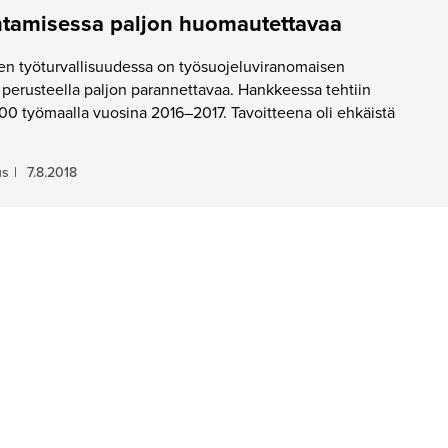
ntamisessa paljon huomautettavaa
en työturvallisuudessa on työsuojeluviranomaisen
perusteella paljon parannettavaa. Hankkeessa tehtiin
 300 työmaalla vuosina 2016–2017. Tavoitteena oli ehkäistä
us
|
7.8.2018