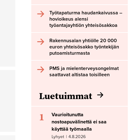
Työtapaturma haudankaivussa –
hovioikeus alensi
työantajayhtiön yhteisösakkoa
Rakennusalan yhtiölle 20 000
euron yhteisösakko työntekijän
putoamisturmasta
PMS ja mielenterveysongelmat
saattavat altistaa toisilleen
Luetuimmat
1
Vaurioitunutta
nostoapuvälinettä ei saa
käyttää työmaalla
Lyhyet
|
4.8.2026