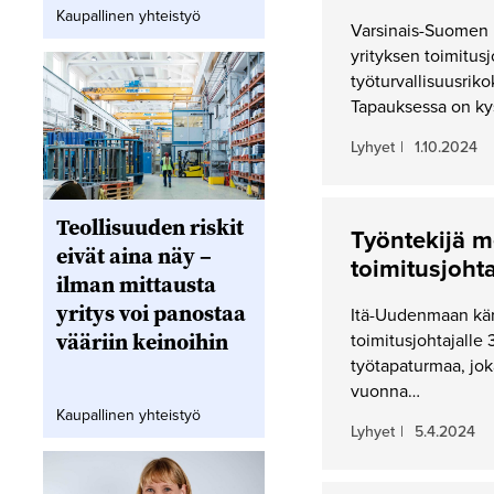
Kaupallinen yhteistyö
Varsinais-Suomen 
yrityksen toimitusj
työturvallisuusrik
Tapauksessa on k
Lyhyet
|
1.10.2024
Teollisuuden riskit
Työntekijä m
eivät aina näy –
toimitusjohta
ilman mittausta
yritys voi panostaa
Itä-Uudenmaan kär
vääriin keinoihin
toimitusjohtajalle
työtapaturmaa, jok
vuonna…
Kaupallinen yhteistyö
Lyhyet
|
5.4.2024