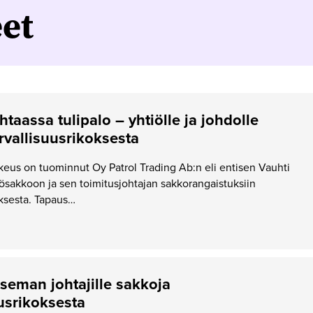
eet
taassa tulipalo – yhtiölle ja johdolle
rvallisuusrikoksesta
eus on tuominnut Oy Patrol Trading Ab:n eli entisen Vauhti
sakkoon ja sen toimitusjohtajan sakkorangaistuksiin
oksesta. Tapaus…
aseman johtajille sakkoja
uusrikoksesta