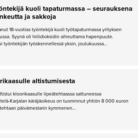
yöntekijä kuoli tapaturmassa – seurauksena
ankeutta ja sakkoja
anut 18-vuotias työntekijä kuoli työtapaturmassa yrityksen
ussa. Syynä oli hiilidioksidin aiheuttama hapenpuute.
i työntekijän työskennellessä yksin, joulukuussa…
rikaasulle altistumisesta
ltistui kloorikaasulle lipeätehtaassa sattuneessa
telä-Karjalan käräjäoikeus on tuominnut yhtiön 8 000 euron
a tehtaan päivämestarin kymmenen…