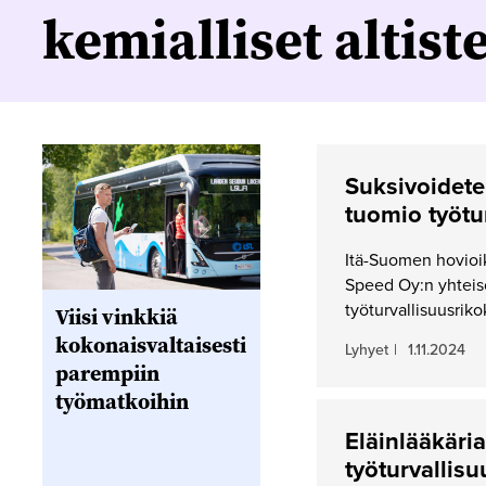
kemialliset altist
Suksivoideteh
tuomio työtu
Itä-Suomen hovioik
Speed Oy:n yhteisö
työturvallisuusrik
Viisi vinkkiä
kokonaisvaltaisesti
Lyhyet
|
1.11.2024
parempiin
työmatkoihin
Eläinlääkäri
työturvallis