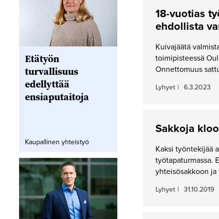
18-vuotias t
ehdollista v
Kuivajäätä valmist
Etätyön
toimipisteessä Oul
Onnettomuus sattu
turvallisuus
edellyttää
Lyhyet
|
6.3.2023
ensiaputaitoja
Sakkoja kloo
Kaupallinen yhteistyö
Kaksi työntekijää a
työtapaturmassa. E
yhteisösakkoon j
Lyhyet
|
31.10.2019