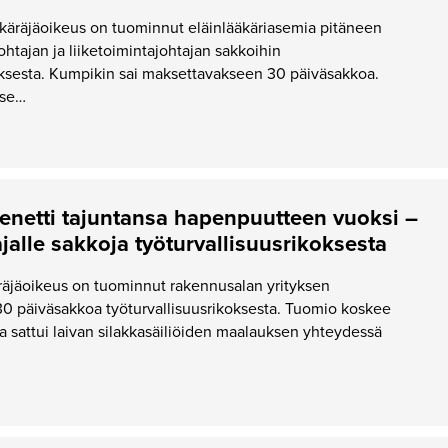
käräjäoikeus on tuominnut eläinlääkäriasemia pitäneen
ohtajan ja liiketoimintajohtajan sakkoihin
oksesta. Kumpikin sai maksettavakseen 30 päiväsakkoa.
yse…
enetti tajuntansa hapenpuutteen vuoksi –
jalle sakkoja työturvallisuusrikoksesta
äjäoikeus on tuominnut rakennusalan yrityksen
 30 päiväsakkoa työturvallisuusrikoksesta. Tuomio koskee
a sattui laivan silakkasäiliöiden maalauksen yhteydessä