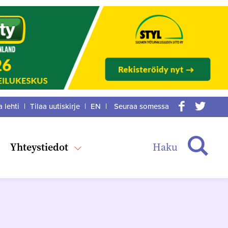
a lehti
|
Tilaa uutiskirje
|
EN
|
Seuraa somessa
acebook
itter
Haku
Yhteystiedot