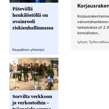
Korjausrake
Pätevällä
henkilöstöllä on
Korjausrakentamis
avainrooli
valvontahankkeen 
riskienhallinnassa
tarkastuksia yli 2
kemiallisten…
Lyhyet, Työturvallisu
Kaupallinen yhteistyö
Sorvilta verkkoon
ja verkostoihin –