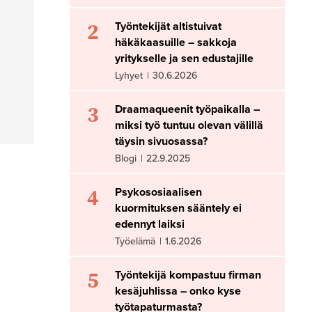
2
Työntekijät altistuivat
häkäkaasuille – sakkoja
yritykselle ja sen edustajille
Lyhyet
|
30.6.2026
3
Draamaqueenit työpaikalla –
miksi työ tuntuu olevan välillä
täysin sivuosassa?
Blogi
|
22.9.2025
4
Psykososiaalisen
kuormituksen sääntely ei
edennyt laiksi
Työelämä
|
1.6.2026
5
Työntekijä kompastuu firman
kesäjuhlissa – onko kyse
työtapaturmasta?