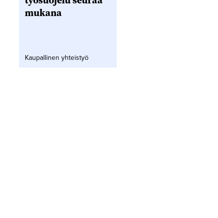
työsuojelu seuraa
mukana
Kaupallinen yhteistyö