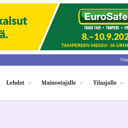
Tila
:
F
Tw
Lehdet
Mainostajalle
Tilaajalle