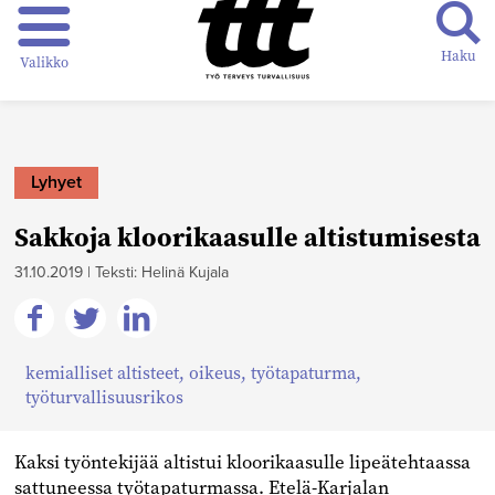
Haku
Valikko
Lyhyet
Sakkoja kloorikaasulle altistumisesta
31.10.2019
|
Teksti: Helinä Kujala
Jaa
Jaa
Jaa
kemialliset altisteet
,
oikeus
,
työtapaturma
,
Facebookissa
Twitterissä
Linkedinissä
työturvallisuusrikos
Kaksi työntekijää altistui kloorikaasulle lipeätehtaassa
sattuneessa työtapaturmassa. Etelä-Karjalan