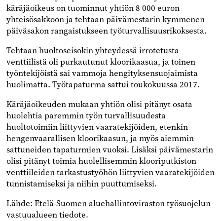
käräjäoikeus on tuominnut yhtiön 8 000 euron
yhteisösakkoon ja tehtaan päivämestarin kymmenen
päiväsakon rangaistukseen työturvallisuusrikoksesta.
Tehtaan huoltoseisokin yhteydessä irrotetusta
venttiilistä oli purkautunut kloorikaasua, ja toinen
työntekijöistä sai vammoja hengityksensuojaimista
huolimatta. Työtapaturma sattui toukokuussa 2017.
Käräjäoikeuden mukaan yhtiön olisi pitänyt osata
huolehtia paremmin työn turvallisuudesta
huoltotoimiin liittyvien vaaratekijöiden, etenkin
hengenvaarallisen kloorikaasun, ja myös aiemmin
sattuneiden tapaturmien vuoksi. Lisäksi päivämestarin
olisi pitänyt toimia huolellisemmin klooriputkiston
venttiileiden tarkastustyöhön liittyvien vaaratekijöiden
tunnistamiseksi ja niihin puuttumiseksi.
Lähde: Etelä-Suomen aluehallintoviraston työsuojelun
vastuualueen tiedote.