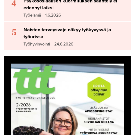
4
Psykososiaalisen kuormituksen sääntely ei
edennyt laiksi
Työelämä
|
1.6.2026
5
Naisten terveysvaje näkyy työkyvyssä ja
työurissa
Työhyvinvointi
|
24.6.2026