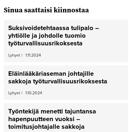
Sinua saattaisi kiinnostaa
Suksivoidetehtaassa tulipalo –
yhtiölle ja johdolle tuomio
työturvallisuusrikoksesta
Lyhyet
|
1.11.2024
Eläinlääkäriaseman johtajille
sakkoja työturvallisuusrikoksesta
Lyhyet
|
1.10.2024
Työntekijä menetti tajuntansa
hapenpuutteen vuoksi –
toimitusjohtajalle sakkoja