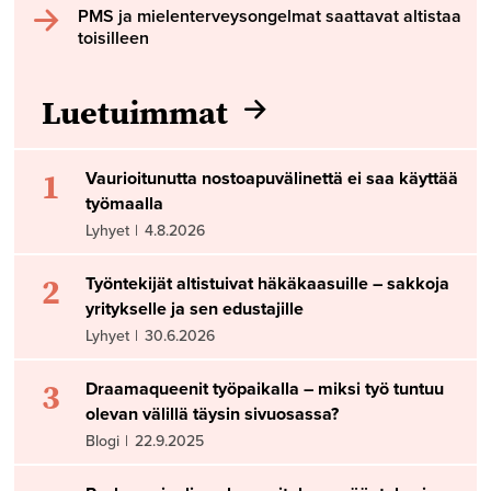
PMS ja mielenterveysongelmat saattavat altistaa
toisilleen
Luetuimmat
1
Vaurioitunutta nostoapuvälinettä ei saa käyttää
työmaalla
Lyhyet
|
4.8.2026
2
Työntekijät altistuivat häkäkaasuille – sakkoja
yritykselle ja sen edustajille
Lyhyet
|
30.6.2026
3
Draamaqueenit työpaikalla – miksi työ tuntuu
olevan välillä täysin sivuosassa?
Blogi
|
22.9.2025