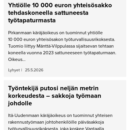
Yhtiölle 10 000 euron yhteisösakko
tehdaskoneella sattuneesta
työtapaturmasta
Pirkanmaan käräjäoikeus on tuominnut yhtiölle
10 000 euron yhteisösakon työturvallisuusrikoksesta.
Tuomio liittyy Mänttä-Vilppulassa sijaitsevan tehtaan
koneella vuonna 2023 sattuneeseen työtapaturmaan.
Oikeus…
Lyhyet
|
25.5.2026
Työntekijä putosi neljän metrin
korkeudesta – sakkoja työmaan
johdolle
Itä-Uudenmaan käräjäoikeus on tuominnut yhteisen
rakennustyömaan johtohenkilöille päiväsakkoja
työturvallisuusrikoksesta, joka koskee Vantaalla