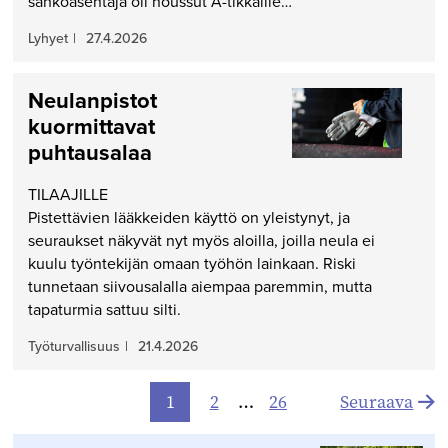
sähköasentaja oli noussut A-tikkaille…
Lyhyet
|
27.4.2026
Neulanpistot
kuormittavat
puhtausalaa
TILAAJILLE
Pistettävien lääkkeiden käyttö on yleistynyt, ja
seuraukset näkyvät nyt myös aloilla, joilla neula ei
kuulu työntekijän omaan työhön lainkaan. Riski
tunnetaan siivousalalla aiempaa paremmin, mutta
tapaturmia sattuu silti.
Työturvallisuus
|
21.4.2026
Artikkelien
1
2
…
26
Seuraava
sivutus