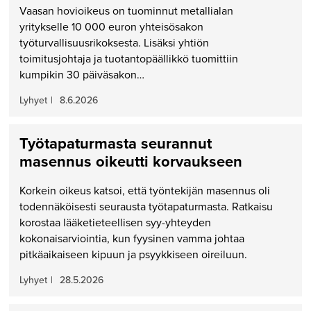
Vaasan hovioikeus on tuominnut metallialan
yritykselle 10 000 euron yhteisösakon
työturvallisuusrikoksesta. Lisäksi yhtiön
toimitusjohtaja ja tuotantopäällikkö tuomittiin
kumpikin 30 päiväsakon…
Lyhyet
|
8.6.2026
Työtapaturmasta seurannut
masennus oikeutti korvaukseen
Korkein oikeus katsoi, että työntekijän masennus oli
todennäköisesti seurausta työtapaturmasta. Ratkaisu
korostaa lääketieteellisen syy-yhteyden
kokonaisarviointia, kun fyysinen vamma johtaa
pitkäaikaiseen kipuun ja psyykkiseen oireiluun.
Lyhyet
|
28.5.2026