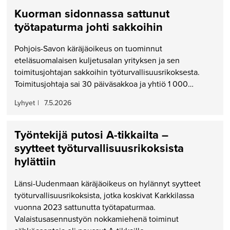
Kuorman sidonnassa sattunut
työtapaturma johti sakkoihin
Pohjois-Savon käräjäoikeus on tuominnut
eteläsuomalaisen kuljetusalan yrityksen ja sen
toimitusjohtajan sakkoihin työturvallisuusrikoksesta.
Toimitusjohtaja sai 30 päiväsakkoa ja yhtiö 1 000…
Lyhyet
|
7.5.2026
Työntekijä putosi A-tikkailta –
syytteet työturvallisuusrikoksista
hylättiin
Länsi-Uudenmaan käräjäoikeus on hylännyt syytteet
työturvallisuusrikoksista, jotka koskivat Karkkilassa
vuonna 2023 sattunutta työtapaturmaa.
Valaistusasennustyön nokkamiehenä toiminut