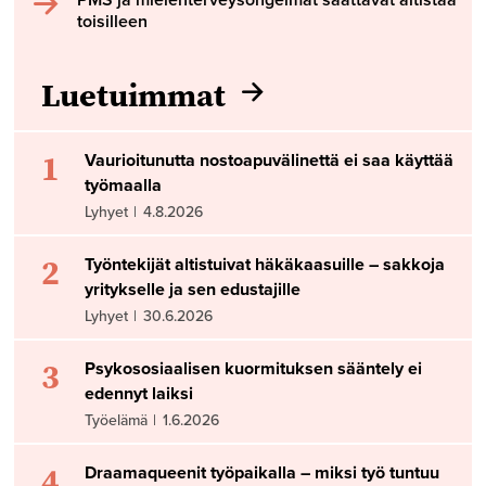
PMS ja mielenterveysongelmat saattavat altistaa
toisilleen
Luetuimmat
1
Vaurioitunutta nostoapuvälinettä ei saa käyttää
työmaalla
Lyhyet
|
4.8.2026
2
Työntekijät altistuivat häkäkaasuille – sakkoja
yritykselle ja sen edustajille
Lyhyet
|
30.6.2026
3
Psykososiaalisen kuormituksen sääntely ei
edennyt laiksi
Työelämä
|
1.6.2026
4
Draamaqueenit työpaikalla – miksi työ tuntuu