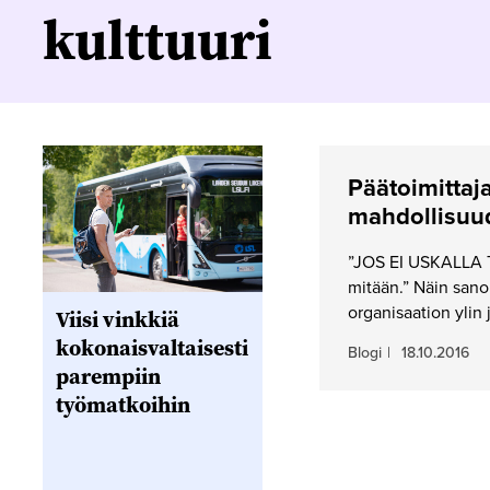
kulttuuri
Päätoimittaj
mahdollisuu
”JOS EI USKALLA T
mitään.” Näin sano
organisaation ylin
Viisi vinkkiä
kokonaisvaltaisesti
Blogi
|
18.10.2016
parempiin
työmatkoihin