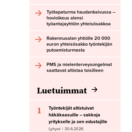
Työtapaturma haudankaivussa –
hovioikeus alensi
työantajayhtiön yhteisösakkoa
Rakennusalan yhtiölle 20 000
euron yhteisösakko työntekijän
putoamisturmasta
PMS ja mielenterveysongelmat
saattavat altistaa toisilleen
Luetuimmat
1
Työntekijät altistuivat
häkäkaasuille – sakkoja
yritykselle ja sen edustajille
Lyhyet
|
30.6.2026