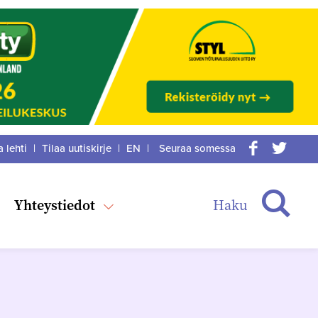
a lehti
|
Tilaa uutiskirje
|
EN
|
Seuraa somessa
acebook
itter
Haku
Yhteystiedot