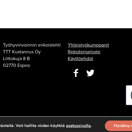
Työhyvinvoinnin erikoislehti
Yhteistyökumppanit
TTT Kustannus Oy
Rekisteriseloste
Liittokuja 8 B
Käyttöehdot
02770 Espoo
steitä. Voit hallita niiden käyttöä
asetussivulla
.
Hyväksy 