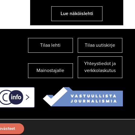
Lue näköislehti
Tilaa lehti
Tilaa uutiskirje
Yhteystiedot ja
Mainostajalle
verkkolaskutus
C-info
evästeet
TILAA UUTISKIRJE