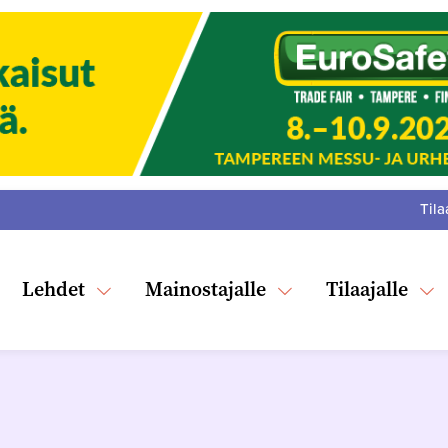
Tila
:
F
Tw
Lehdet
Mainostajalle
Tilaajalle