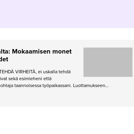
alta: Mokaamisen monet
det
EHDÄ VIRHEITÄ, ei uskalla tehdä
ivat sekä esimieheni että
 johtaja taannoisessa työpaikassani. Luottamukseen…