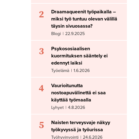
2
Draamaqueenit työpaikalla –
miksi työ tuntuu olevan välillä
täysin sivuosassa?
Blogi
|
22.9.2025
3
Psykososiaalisen
kuormituksen sääntely ei
edennyt laiksi
Työelämä
|
1.6.2026
4
Vaurioitunutta
nostoapuvälinettä ei saa
käyttää työmaalla
Lyhyet
|
4.8.2026
5
Naisten terveysvaje näkyy
työkyvyssä ja työurissa
Työhyvinvointi
|
24.6.2026