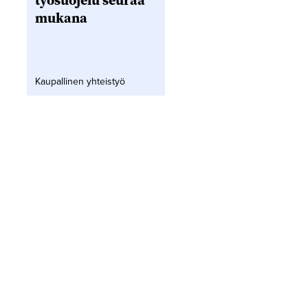
työsuojelu seuraa
mukana
Kaupallinen yhteistyö