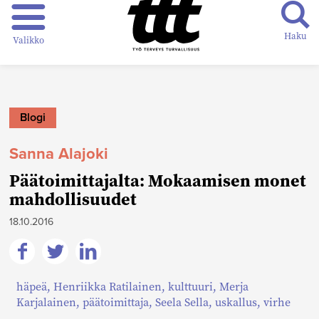
Haku
Valikko
Blogi
Sanna Alajoki
Päätoimittajalta: Mokaamisen monet
mahdollisuudet
18.10.2016
Jaa
Jaa
Jaa
häpeä
,
Henriikka Ratilainen
,
kulttuuri
,
Merja
Facebookissa
Twitterissä
Linkedinissä
Karjalainen
,
päätoimittaja
,
Seela Sella
,
uskallus
,
virhe