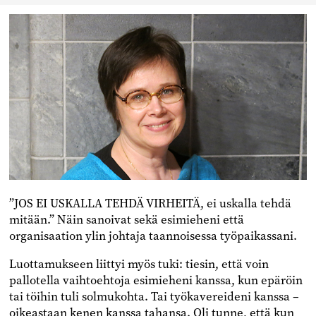
”JOS EI USKALLA TEHDÄ VIRHEITÄ, ei uskalla tehdä
mitään.” Näin sanoivat sekä esimieheni että
organisaation ylin johtaja taannoisessa työpaikassani.
Luottamukseen liittyi myös tuki: tiesin, että voin
pallotella vaihtoehtoja esimieheni kanssa, kun epäröin
tai töihin tuli solmukohta. Tai työkavereideni kanssa –
oikeastaan kenen kanssa tahansa. Oli tunne, että kun