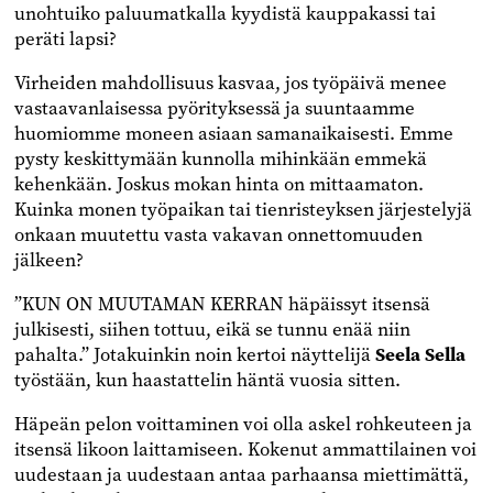
unohtuiko paluumatkalla kyydistä kauppakassi tai
peräti lapsi?
Virheiden mahdollisuus kasvaa, jos työpäivä menee
vastaavanlaisessa pyörityksessä ja suuntaamme
huomiomme moneen asiaan samanaikaisesti. Emme
pysty keskittymään kunnolla mihinkään emmekä
kehenkään. Joskus mokan hinta on mittaamaton.
Kuinka monen työpaikan tai tienristeyksen järjestelyjä
onkaan muutettu vasta vakavan onnettomuuden
jälkeen?
”KUN ON MUUTAMAN KERRAN häpäissyt itsensä
julkisesti, siihen tottuu, eikä se tunnu enää niin
pahalta.” Jotakuinkin noin kertoi näyttelijä
Seela Sella
työstään, kun haastattelin häntä vuosia sitten.
Häpeän pelon voittaminen voi olla askel rohkeuteen ja
itsensä likoon laittamiseen. Kokenut ammattilainen voi
uudestaan ja uudestaan antaa parhaansa miettimättä,