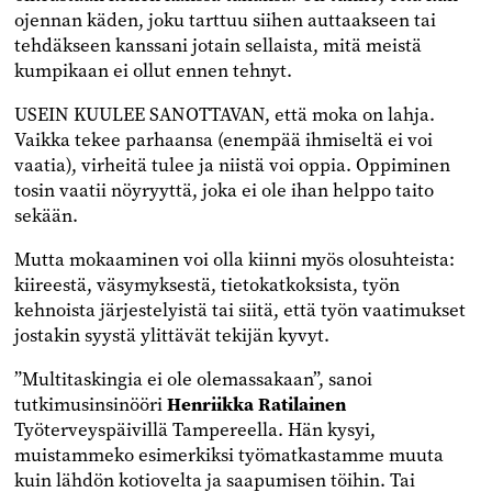
ojennan käden, joku tarttuu siihen auttaakseen tai
tehdäkseen kanssani jotain sellaista, mitä meistä
kumpikaan ei ollut ennen tehnyt.
USEIN KUULEE SANOTTAVAN, että moka on lahja.
Vaikka tekee parhaansa (enempää ihmiseltä ei voi
vaatia), virheitä tulee ja niistä voi oppia. Oppiminen
tosin vaatii nöyryyttä, joka ei ole ihan helppo taito
sekään.
Mutta mokaaminen voi olla kiinni myös olosuhteista:
kiireestä, väsymyksestä, tietokatkoksista, työn
kehnoista järjestelyistä tai siitä, että työn vaatimukset
jostakin syystä ylittävät tekijän kyvyt.
”Multitaskingia ei ole olemassakaan”, sanoi
tutkimusinsinööri
Henriikka Ratilainen
Työterveyspäivillä Tampereella. Hän kysyi,
muistammeko esimerkiksi työmatkastamme muuta
kuin lähdön kotiovelta ja saapumisen töihin. Tai