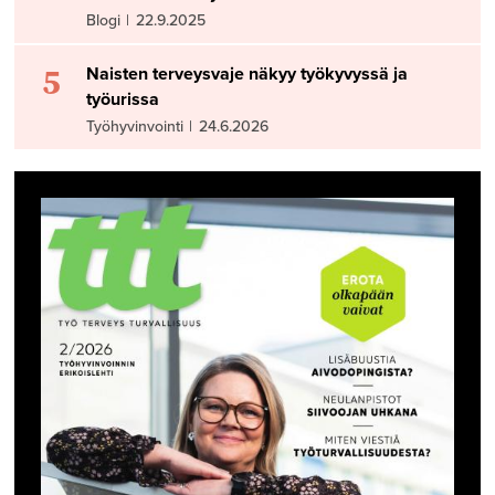
Blogi
|
22.9.2025
5
Naisten terveysvaje näkyy työkyvyssä ja
työurissa
Työhyvinvointi
|
24.6.2026