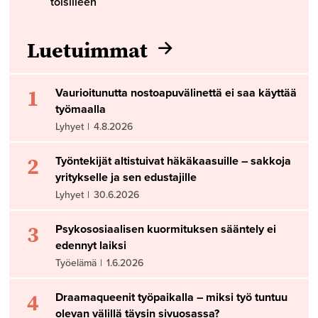
toisilleen
Luetuimmat
1
Vaurioitunutta nostoapuvälinettä ei saa käyttää
työmaalla
Lyhyet
|
4.8.2026
2
Työntekijät altistuivat häkäkaasuille – sakkoja
yritykselle ja sen edustajille
Lyhyet
|
30.6.2026
3
Psykososiaalisen kuormituksen sääntely ei
edennyt laiksi
Työelämä
|
1.6.2026
4
Draamaqueenit työpaikalla – miksi työ tuntuu
olevan välillä täysin sivuosassa?