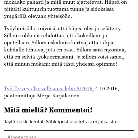
mokaako pahasti ja mitä muut ajattelevat. Häpeä on
pitkälti kulttuurin tuottama tunne ja sidoksissa
ympärillä olevaan yhteisöön.
Työyhteisöiltä toivoisi, että häpeä olisi jo selätetty.
Silloin rohkenisi ehdottaa, että kokeillaan ja
opetellaan. Silloin uskaltaisi kertoa, että tulipa
kohdalle tehtävä, jota en osaa. Silloin saisi myöntää,
että en selviä työkuormastani. Ja silloin voisi sanoa,
että minun mo­kani: mitä tästä yhdessä opimme?
Työ Terveys Turvallisuus -lehti 5/2016
, 4.10.2016,
päätoimittaja Merja Karjalainen
Mitä mieltä? Kommentoi!
Täytä kaikki kentät. Sähköpostiosoitettasi ei julkaista.