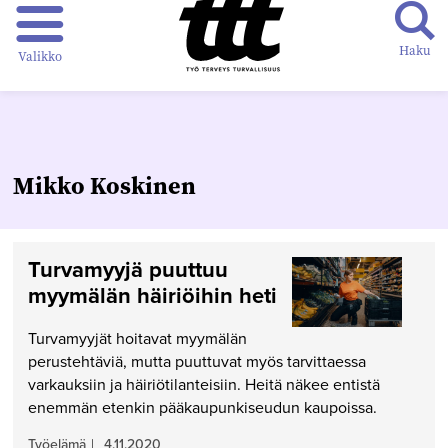
Haku
Valikko
Mikko Koskinen
Turvamyyjä puuttuu
myymälän häiriöihin heti
Turvamyyjät hoitavat myymälän
perustehtäviä, mutta puuttuvat myös tarvittaessa
varkauksiin ja häiriötilanteisiin. Heitä näkee entistä
enemmän etenkin pääkaupunkiseudun kaupoissa.
Työelämä
|
4.11.2020