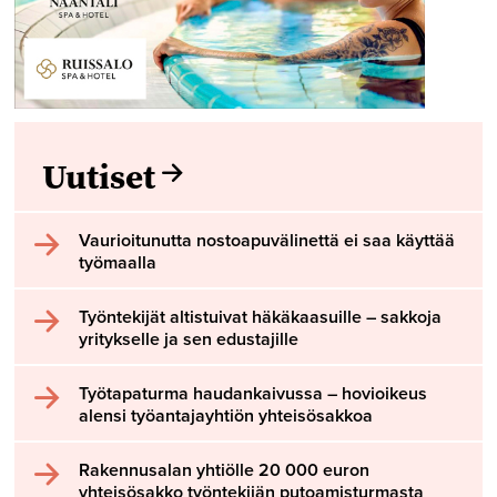
Uutiset
Vaurioitunutta nostoapuvälinettä ei saa käyttää
työmaalla
Työntekijät altistuivat häkäkaasuille – sakkoja
yritykselle ja sen edustajille
Työtapaturma haudankaivussa – hovioikeus
alensi työantajayhtiön yhteisösakkoa
Rakennusalan yhtiölle 20 000 euron
yhteisösakko työntekijän putoamisturmasta