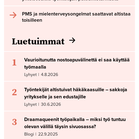
PMS ja mielenterveysongelmat saattavat altistaa
toisilleen
Luetuimmat
1
Vaurioitunutta nostoapuvälinettä ei saa käyttää
työmaalla
Lyhyet
|
4.8.2026
2
Työntekijät altistuivat häkäkaasuille – sakkoja
yritykselle ja sen edustajille
Lyhyet
|
30.6.2026
3
Draamaqueenit työpaikalla – miksi työ tuntuu
olevan välillä täysin sivuosassa?
Blogi
|
22.9.2025