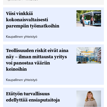
Viisi vinkkiä
kokonaisvaltaisesti
parempiin työmatkoihin
Kaupallinen yhteistyö
Teollisuuden riskit eivät aina
näy – ilman mittausta yritys
voi panostaa vääriin
keinoihin
Kaupallinen yhteistyö
Etätyön turvallisuus
edellyttää ensiaputaitoja