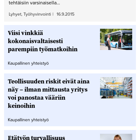
tehtäisiin varsinaisella…
Lyhyet, Työhyvinvointi
|
16.9.2015
Viisi vinkkiä
kokonaisvaltaisesti
parempiin työmatkoihin
Kaupallinen yhteistyö
Teollisuuden riskit eivät aina
näy – ilman mittausta yritys
voi panostaa vääriin
keinoihin
Kaupallinen yhteistyö
Etätyön turvallisuus