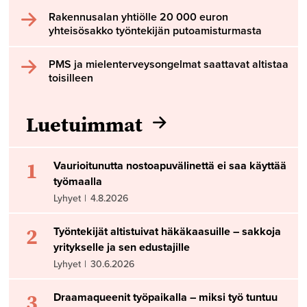
Rakennusalan yhtiölle 20 000 euron
yhteisösakko työntekijän putoamisturmasta
PMS ja mielenterveysongelmat saattavat altistaa
toisilleen
Luetuimmat
1
Vaurioitunutta nostoapuvälinettä ei saa käyttää
työmaalla
Lyhyet
|
4.8.2026
2
Työntekijät altistuivat häkäkaasuille – sakkoja
yritykselle ja sen edustajille
Lyhyet
|
30.6.2026
3
Draamaqueenit työpaikalla – miksi työ tuntuu