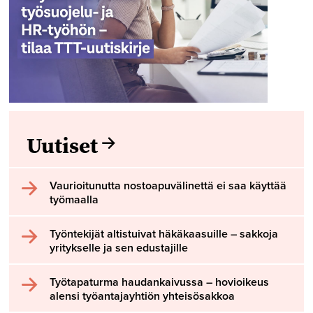
Uutiset
Vaurioitunutta nostoapuvälinettä ei saa käyttää
työmaalla
Työntekijät altistuivat häkäkaasuille – sakkoja
yritykselle ja sen edustajille
Työtapaturma haudankaivussa – hovioikeus
alensi työantajayhtiön yhteisösakkoa