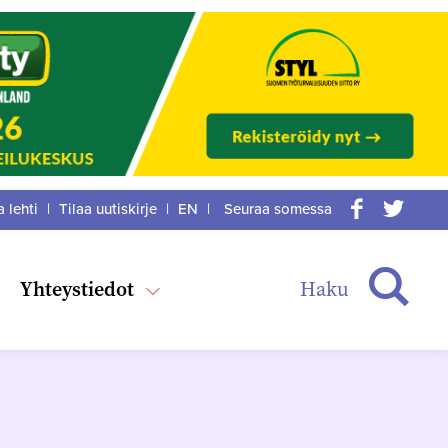
a lehti
|
Tilaa uutiskirje
|
EN
|
Seuraa somessa
acebook
itter
Haku
Yhteystiedot