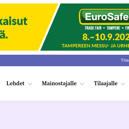
Tila
:
F
Tw
Lehdet
Mainostajalle
Tilaajalle