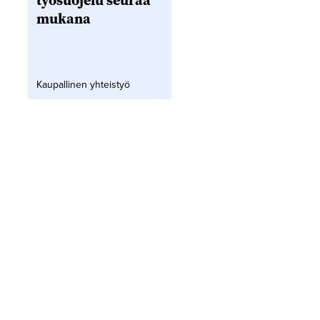
työsuojelu seuraa
mukana
Kaupallinen yhteistyö