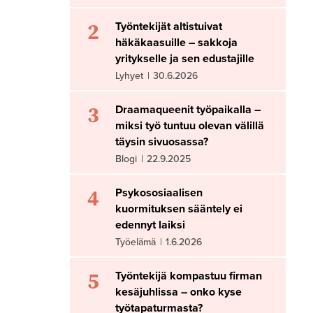
2
Työntekijät altistuivat
häkäkaasuille – sakkoja
yritykselle ja sen edustajille
Lyhyet
|
30.6.2026
3
Draamaqueenit työpaikalla –
miksi työ tuntuu olevan välillä
täysin sivuosassa?
Blogi
|
22.9.2025
4
Psykososiaalisen
kuormituksen sääntely ei
edennyt laiksi
Työelämä
|
1.6.2026
5
Työntekijä kompastuu firman
kesäjuhlissa – onko kyse
työtapaturmasta?