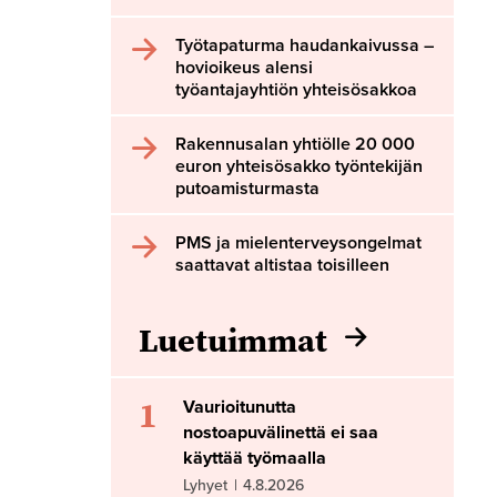
Työtapaturma haudankaivussa –
hovioikeus alensi
työantajayhtiön yhteisösakkoa
Rakennusalan yhtiölle 20 000
euron yhteisösakko työntekijän
putoamisturmasta
PMS ja mielenterveysongelmat
saattavat altistaa toisilleen
Luetuimmat
1
Vaurioitunutta
nostoapuvälinettä ei saa
käyttää työmaalla
Lyhyet
|
4.8.2026