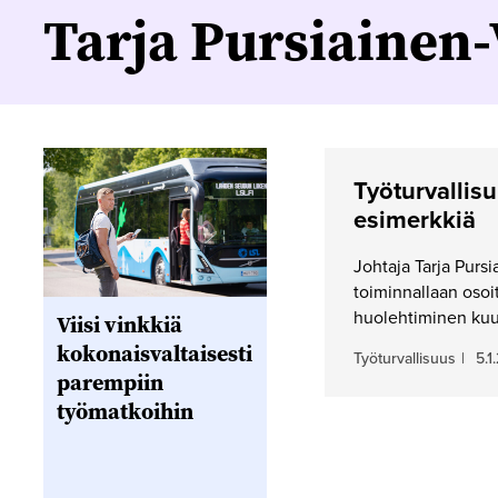
Tarja Pursiainen
Työturval­lis
esimerkkiä
Johtaja Tarja Purs
toiminnallaan osoit
huolehtiminen kuulu
Viisi vinkkiä
kokonaisvaltaisesti
Työturvallisuus
|
5.1
parempiin
työmatkoihin