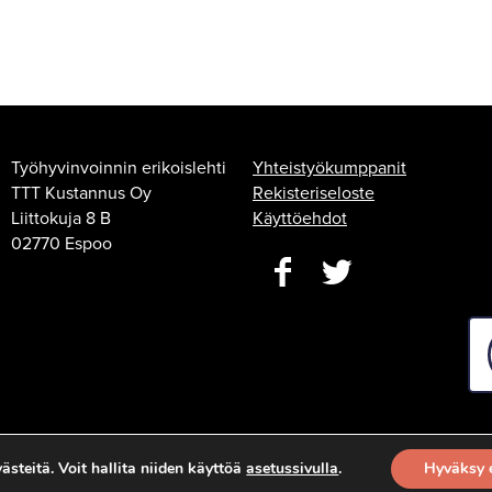
Työhyvinvoinnin erikoislehti
Yhteistyökumppanit
TTT Kustannus Oy
Rekisteriseloste
Liittokuja 8 B
Käyttöehdot
02770 Espoo
steitä. Voit hallita niiden käyttöä
asetussivulla
.
Hyväksy 