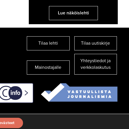
Lue näköislehti
Tilaa lehti
Tilaa uutiskirje
Yhteystiedot ja
Mainostajalle
verkkolaskutus
C-info
evästeet
TILAA UUTISKIRJE