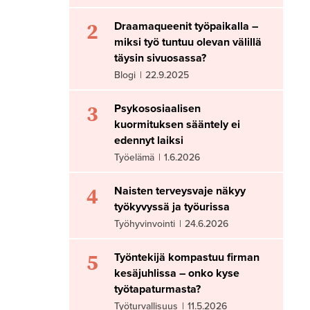
2
Draamaqueenit työpaikalla –
miksi työ tuntuu olevan välillä
täysin sivuosassa?
Blogi
|
22.9.2025
3
Psykososiaalisen
kuormituksen sääntely ei
edennyt laiksi
Työelämä
|
1.6.2026
4
Naisten terveysvaje näkyy
työkyvyssä ja työurissa
Työhyvinvointi
|
24.6.2026
5
Työntekijä kompastuu firman
kesäjuhlissa – onko kyse
työtapaturmasta?
Työturvallisuus
|
11.5.2026