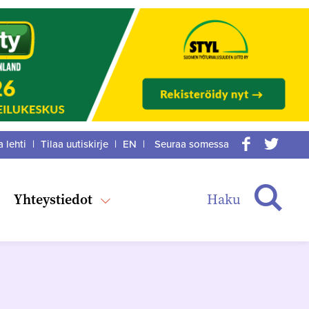
a lehti
|
Tilaa uutiskirje
|
EN
|
Seuraa somessa
acebook
itter
Haku
Yhteystiedot