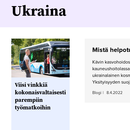
Ukraina
Mistä helpo
Kävin kasvohoidos
kauneushoitolassa.
ukrainalainen kosme
Yksityisyyden suo
Viisi vinkkiä
kokonaisvaltaisesti
Blogi
|
8.4.2022
parempiin
työmatkoihin