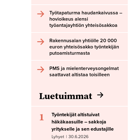
Työtapaturma haudankaivussa –
hovioikeus alensi
työantajayhtiön yhteisösakkoa
Rakennusalan yhtiölle 20 000
euron yhteisösakko työntekijän
putoamisturmasta
PMS ja mielenterveysongelmat
saattavat altistaa toisilleen
Luetuimmat
1
Työntekijät altistuivat
häkäkaasuille – sakkoja
yritykselle ja sen edustajille
Lyhyet
|
30.6.2026