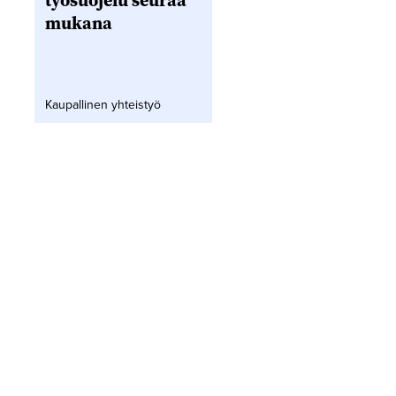
työsuojelu seuraa
mukana
Kaupallinen yhteistyö