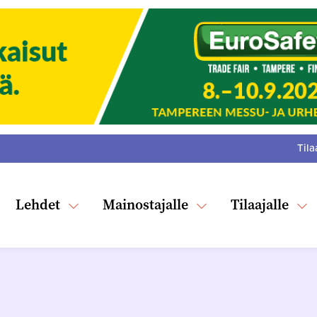
Tila
:
F
Tw
Lehdet
Mainostajalle
Tilaajalle