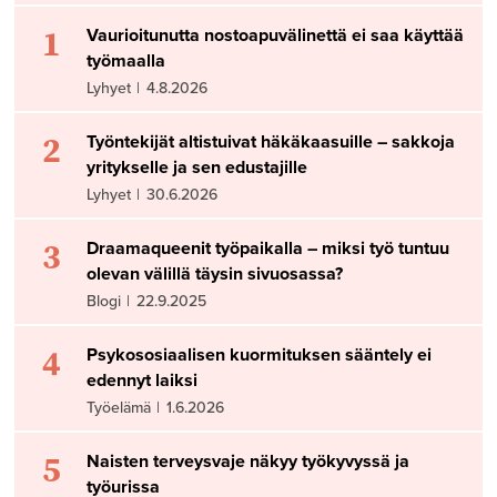
1
Vaurioitunutta nostoapuvälinettä ei saa käyttää
työmaalla
Lyhyet
|
4.8.2026
2
Työntekijät altistuivat häkäkaasuille – sakkoja
yritykselle ja sen edustajille
Lyhyet
|
30.6.2026
3
Draamaqueenit työpaikalla – miksi työ tuntuu
olevan välillä täysin sivuosassa?
Blogi
|
22.9.2025
4
Psykososiaalisen kuormituksen sääntely ei
edennyt laiksi
Työelämä
|
1.6.2026
5
Naisten terveysvaje näkyy työkyvyssä ja
työurissa