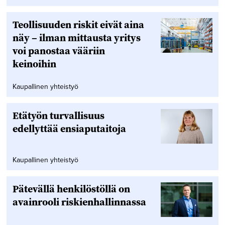
Teollisuuden riskit eivät aina
näy – ilman mittausta yritys
voi panostaa vääriin
keinoihin
Kaupallinen yhteistyö
Etätyön turvallisuus
edellyttää ensiaputaitoja
Kaupallinen yhteistyö
Pätevällä henkilöstöllä on
avainrooli riskienhallinnassa