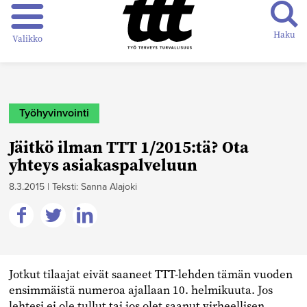
Haku
Valikko
Työhyvinvointi
Jäitkö ilman TTT 1/2015:tä? Ota
yhteys asiakaspalveluun
8.3.2015
|
Teksti: Sanna Alajoki
Jaa
Jaa
Jaa
Facebookissa
Twitterissä
Linkedinissä
Jotkut tilaajat eivät saaneet TTT-lehden tämän vuoden
ensimmäistä numeroa ajallaan 10. helmikuuta. Jos
lehtesi ei ole tullut tai jos olet saanut virheellisen