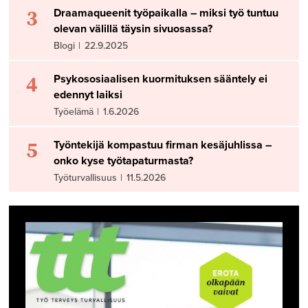
3
Draamaqueenit työpaikalla – miksi työ tuntuu
olevan välillä täysin sivuosassa?
Blogi
|
22.9.2025
4
Psykososiaalisen kuormituksen sääntely ei
edennyt laiksi
Työelämä
|
1.6.2026
5
Työntekijä kompastuu firman kesäjuhlissa –
onko kyse työtapaturmasta?
Työturvallisuus
|
11.5.2026