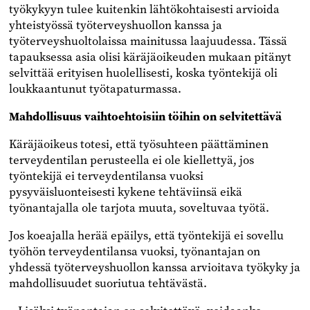
työkykyyn tulee kuitenkin lähtökohtaisesti arvioida
yhteistyössä työterveyshuollon kanssa ja
työterveyshuoltolaissa mainitussa laajuudessa. Tässä
tapauksessa asia olisi käräjäoikeuden mukaan pitänyt
selvittää erityisen huolellisesti, koska työntekijä oli
loukkaantunut työtapaturmassa.
Mahdollisuus vaihtoehtoisiin töihin on selvitettävä
Käräjäoikeus totesi, että työsuhteen päättäminen
terveydentilan perusteella ei ole kiellettyä, jos
työntekijä ei terveydentilansa vuoksi
pysyväisluonteisesti kykene tehtäviinsä eikä
työnantajalla ole tarjota muuta, soveltuvaa työtä.
Jos koeajalla herää epäilys, että työntekijä ei sovellu
työhön terveydentilansa vuoksi, työnantajan on
yhdessä työterveyshuollon kanssa arvioitava työkyky ja
mahdollisuudet suoriutua tehtävästä.