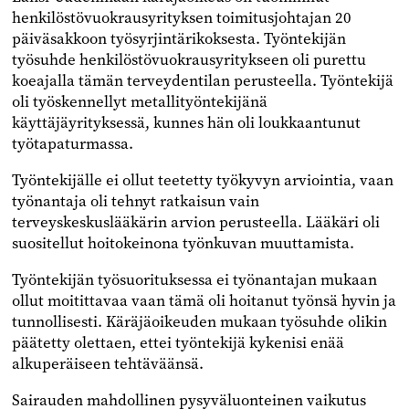
henkilöstövuokrausyrityksen toimitusjohtajan 20
päiväsakkoon työsyrjintärikoksesta. Työntekijän
työsuhde henkilöstövuokrausyritykseen oli purettu
koeajalla tämän terveydentilan perusteella. Työntekijä
oli työskennellyt metallityöntekijänä
käyttäjäyrityksessä, kunnes hän oli loukkaantunut
työtapaturmassa.
Työntekijälle ei ollut teetetty työkyvyn arviointia, vaan
työnantaja oli tehnyt ratkaisun vain
terveyskeskuslääkärin arvion perusteella. Lääkäri oli
suositellut hoitokeinona työnkuvan muuttamista.
Työntekijän työsuorituksessa ei työnantajan mukaan
ollut moitittavaa vaan tämä oli hoitanut työnsä hyvin ja
tunnollisesti. Käräjäoikeuden mukaan työsuhde olikin
päätetty olettaen, ettei työntekijä kykenisi enää
alkuperäiseen tehtäväänsä.
Sairauden mahdollinen pysyväluonteinen vaikutus