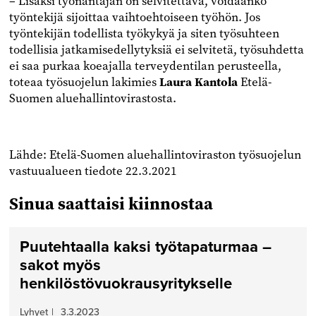
– Lisäksi työnantajan on selvitettävä, voidaanko
työntekijä sijoittaa vaihtoehtoiseen työhön. Jos
työntekijän todellista työkykyä ja siten työsuhteen
todellisia jatkamisedellytyksiä ei selvitetä, työsuhdetta
ei saa purkaa koeajalla terveydentilan perusteella,
toteaa työsuojelun lakimies
Laura Kantola
Etelä-
Suomen aluehallintovirastosta.
Lähde: Etelä-Suomen aluehallintoviraston työsuojelun
vastuualueen tiedote 22.3.2021
Sinua saattaisi kiinnostaa
Puutehtaalla kaksi työtapaturmaa –
sakot myös
henkilöstövuokrausyritykselle
Lyhyet
|
3.3.2023