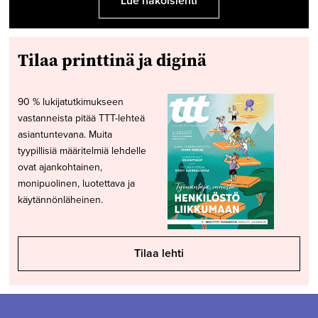
Lue näköislehti
Tilaa printtinä ja diginä
90 % lukijatutkimukseen
vastanneista pitää TTT-lehteä
asiantuntevana. Muita
tyypillisiä määritelmiä lehdelle
ovat ajankohtainen,
monipuolinen, luotettava ja
käytännönläheinen.
Tilaa lehti