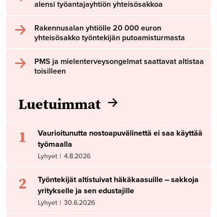
alensi työantajayhtiön yhteisösakkoa
Rakennusalan yhtiölle 20 000 euron
yhteisösakko työntekijän putoamisturmasta
PMS ja mielenterveysongelmat saattavat altistaa
toisilleen
Luetuimmat
1
Vaurioitunutta nostoapuvälinettä ei saa käyttää
työmaalla
Lyhyet
|
4.8.2026
2
Työntekijät altistuivat häkäkaasuille – sakkoja
yritykselle ja sen edustajille
Lyhyet
|
30.6.2026