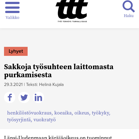
Haku
Valikko
Lyhyet
Sakkoja työsuhteen laittomasta
purkamisesta
29.3.2021
|
Teksti: Helinä Kujala
Jaa
Jaa
Jaa
henkilöstövuokraus
,
koeaika
,
oikeus
,
työkyky
,
Facebookissa
Twitterissä
Linkedinissä
työsyrjintä
,
vuokratyö
Länsi-Uudenmaan käräjäoikeus on tuominnut